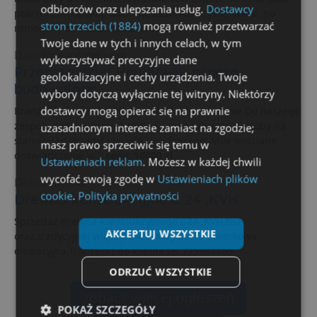
odbiorców oraz ulepszania usług.
Dostawcy
pokoje, przedpokój, kuchnia, łazienka, czyste, jasne, po
stron trzecich (1884)
mogą również przetwarzać
remoncie, osiedle...
cena: 1700 zł
Twoje dane w tych i innych celach, w tym
Dam pracę / zlecenie
wykorzystywać precyzyjne dane
Przedstawiciel Handlowy- branża
geolokalizacyjne i cechy urządzenia. Twoje
budowalana
wybory dotyczą wyłącznie tej witryny. Niektórzy
dostawcy mogą opierać się na prawnie
Branża budowlana I Pełny etat I Praca w terenie Do naszego
zespołu poszukujemy ambitnej, zaangażowanej osoby na
uzasadnionym interesie zamiast na zgodzie;
stanowisko Przedstawiciela Handlowego! Mile widziane
masz prawo sprzeciwić się temu w
doświadczenie w...
cena: 10000 zł
Ustawieniach reklam
. Możesz w każdej chwili
wycofać swoją zgodę w
Ustawieniach plików
Dom i Ogród
cookie
.
Polityka prywatności
Drewno konstrukcyjne C 24 ,KVH
Sprzedaż drewna konstrukcyjnego C24 ,KVH,BSH
AKCEPTUJ WSZYSTKIE
oraz,tradycyjnej więźby dachowej.Deska świerkowa
elewacyjna.Transport do klienta tel.725988866
ODRZUĆ WSZYSTKIE
zobacz więcej ogłoszeń
POKAŻ SZCZEGÓŁY