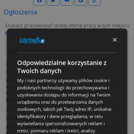
Ogłoszenia
Szukasz pracownika? dodaj ofertę pracy w tym miejscu.
kontakt
×
Ogłoszenia Lubartów
Odpowiedzialne korzystanie z
Nieruchomości
Twoich danych
Działki budowlane Chlewiska
My i nasi partnerzy używamy plików cookie i
Na sprzedaż dwie działki budowlano-rolne położone w
miejscowości Chlewiska: * Działka nr 498 ? powierzchnia
podobnych technologii do przechowywania i
0,1410 ha (1 410 m?) ? 98 700 zł * Działka nr 499 ?
uzyskiwania dostępu do informacji na Twoim
powierzchnia 0,1446 ha...
urządzeniu oraz do przetwarzania danych
osobowych, takich jak Twój adres IP, unikalne
Nieruchomości
identyfikatory i dane przeglądania, w celu
mieszkanie do wynajęcia
wyświetlania spersonalizowanych reklam i
Posiadam do wynajęcia mieszkanie na pierwszym piętrze, w
treści, pomiaru reklam i treści, analizy
bloku przy ul. Kościuszki w Lubartowie, pow. 30 mkw, dwa