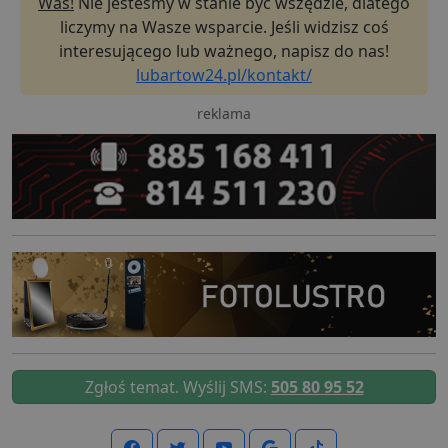
Was!
Nie jesteśmy w stanie być wszędzie, dlatego
liczymy na Wasze wsparcie. Jeśli widzisz coś
interesującego lub ważnego, napisz do nas!
lubartow24.pl/kontakt/
reklama
Zgłoś temat. Wyślij SMS:
505 80 95 52