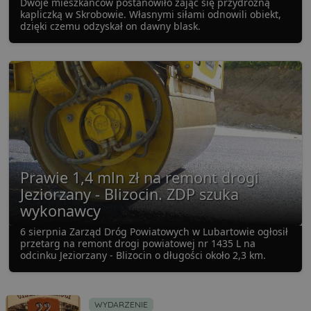
Dwoje mieszkańców postanowiło zająć się przydrożną
kapliczką w Skrobowie. Własnymi siłami odnowili obiekt,
dzięki czemu odzyskał on dawny blask.
Prawie 1,4 mln zł na remont drogi
Jeziorzany - Blizocin. ZDP szuka
wykonawcy
6 sierpnia Zarząd Dróg Powiatowych w Lubartowie ogłosił
przetarg na remont drogi powiatowej nr 1435 L na
odcinku Jeziorzany - Blizocin o długości około 2,3 km.
WYDARZENIE