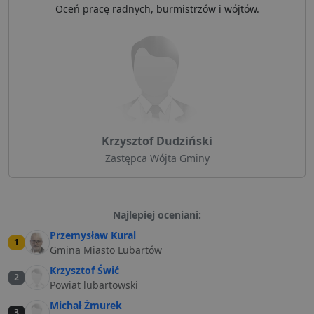
Oceń pracę radnych, burmistrzów i wójtów.
Krzysztof Dudziński
Zastępca Wójta Gminy
Najlepiej oceniani:
Przemysław Kural
1
Gmina Miasto Lubartów
Krzysztof Świć
2
Powiat lubartowski
Michał Żmurek
3