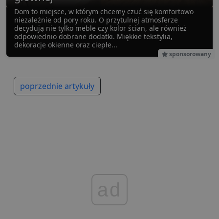
d
p
Dom to miejsce, w którym chcemy czuć się komfortowo
niezależnie od pory roku. O przytulnej atmosferze
VISITOR_PRIVACY_METADATA
5 miesięcy 4
T
YouTube
decydują nie tylko meble czy kolor ścian, ale również
tygodnie
j
.youtube.com
odpowiednio dobrane dodatki. Miękkie tekstylia,
p
z
dekoracje okienne oraz ciepłe...
u
sponsorowany
w
p
i
w
Polityce prywatności Google
R
poprzednie artykuły
d
o
n
i
p
z
i
z
u
p
s
PHPSESSID
3 dni
C
PHP.net
g
.lubartow24.pl
ad
p
o
P
i
o