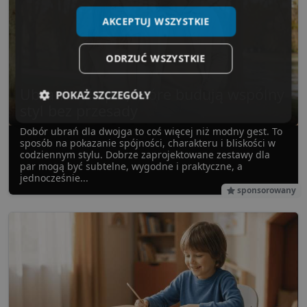
AKCEPTUJ WSZYSTKIE
ODRZUĆ WSZYSTKIE
Ubrania dla par, które budują wspólny
POKAŻ SZCZEGÓŁY
styl bez przesady
Niezbędne
Wydajność
Targetowanie
Dobór ubrań dla dwojga to coś więcej niż modny gest. To
sposób na pokazanie spójności, charakteru i bliskości w
codziennym stylu. Dobrze zaprojektowane zestawy dla
par mogą być subtelne, wygodne i praktyczne, a
jednocześnie...
Funkcjonalność
Niesklasyfikowane
sponsorowany
Niezbędne
Wydajność
Targetowanie
Funkcjonalność
Niesklasyfikowane