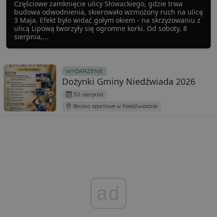
Częściowe zamknięcie ulicy Słowackiego, gdzie trwa
budowa odwodnienia, skierowało wzmożony ruch na ulicę
3 Maja. Efekt było widać gołym okiem - na skrzyżowaniu z
ulicą Lipową tworzyły się ogromne korki. Od soboty, 8
sierpnia,...
WYDARZENIE
Dożynki Gminy Niedźwiada 2026
30 sierpnia
Boisko sportowe w Niedźwiadzie
ad