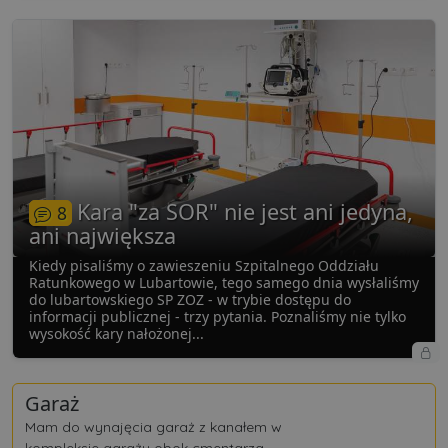
Kara "za SOR" nie jest ani jedyna,
8
ani największa
Kiedy pisaliśmy o zawieszeniu Szpitalnego Oddziału
Ratunkowego w Lubartowie, tego samego dnia wysłaliśmy
do lubartowskiego SP ZOZ - w trybie dostępu do
informacji publicznej - trzy pytania. Poznaliśmy nie tylko
wysokość kary nałożonej...
Garaż
Mam do wynajęcia garaż z kanałem w