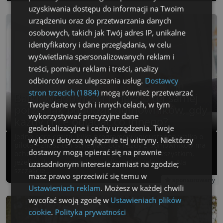
uzyskiwania dostępu do informacji na Twoim
urządzeniu oraz do przetwarzania danych
osobowych, takich jak Twój adres IP, unikalne
identyfikatory i dane przeglądania, w celu
wyświetlania spersonalizowanych reklam i
treści, pomiaru reklam i treści, analizy
odbiorców oraz ulepszania usług.
Dostawcy
stron trzecich (1884)
mogą również przetwarzać
Bajki, wiadomości i mecz o tej samej
Twoje dane w tych i innych celach, w tym
porze. Jak pogodzić domowników, gdy
wykorzystywać precyzyjne dane
każdy chce oglądać co innego?
geolokalizacyjne i cechy urządzenia. Twoje
Jedna pora emisji, kilka programów i nieustanna walka o
wybory dotyczą wyłącznie tej witryny. Niektórzy
pilota – znasz ten schemat? Gdy każdy z domowników ma
dostawcy mogą opierać się na prawnie
ochotę na coś innego, ciężko jest dogodzić wszystkim,
jeżeli w domu znajduje się tylko jeden telewizor. Na
uzasadnionym interesie zamiast na zgodzie;
szczęście...
masz prawo sprzeciwić się temu w
sponsorowany
Ustawieniach reklam
. Możesz w każdej chwili
wycofać swoją zgodę w
Ustawieniach plików
cookie
.
Polityka prywatności