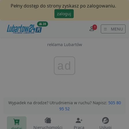
Pełny dostęp do strony zyskasz po zalogowaniu.
zaloguj
28
!
MENU
reklama Lubartów
ad
Wypadek na drodze? Utrudnienia w ruchu? Napisz:
505 80
95 52
Nieruchomości
Praca
Usługi
dodaj