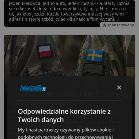
Jeden kierowca, jedno auto, jeden rocznik - a oferty różnią
się o kilkaset złotych do nawet kilku tysięcy. Nie chodzi o
to, jak ktoś jeździ. Każde towarzystwo inaczej waży wiek,
adres i historię szkód, więc kilkanaście firm wyceni...
sponsorowany
×
Oficerowie 2 LBOT z wizytą
Z REGIONU
u szwedzkich partnerów
Odpowiedzialne korzystanie z
Oficerowie 2 Lubelskiej Brygady Obrony Terytorialnej
odbyli wizytę szkoleniowo-obserwacyjną w Szwecji.
Twoich danych
Przedsięwzięcie zostało zrealizowane w ramach Planu
Współpracy Międzynarodowej Wojsk Obrony Terytorialnej
My i nasi partnerzy używamy plików cookie i
na 2026 rok i było kolejnym...
podobnych technologii do przechowywania i