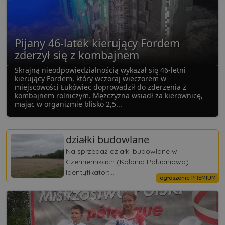
Pijany 46-latek kierujący Fordem
zderzył się z kombajnem
Skrajną nieodpowiedzialnością wykazał się 46-letni
kierujący Fordem, który wczoraj wieczorem w
miejscowości Łukówiec doprowadził do zderzenia z
kombajnem rolniczym. Mężczyzna wsiadł za kierownicę,
mając w organizmie blisko 2,5...
działki budowlane
Na sprzedaż działki budowlane w
Czemiernikach (Kolonia Południowa)
Identyfikator:...
ogłoszenie PREMIUM