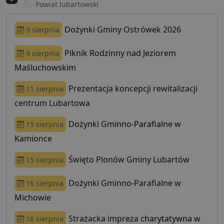
Powiat lubartowski
Dożynki Gminy Ostrówek 2026
9 sierpnia
Piknik Rodzinny nad Jeziorem
9 sierpnia
Maśluchowskim
Prezentacja koncepcji rewitalizacji
11 sierpnia
centrum Lubartowa
Dożynki Gminno-Parafialne w
15 sierpnia
Kamionce
Święto Plonów Gminy Lubartów
15 sierpnia
Dożynki Gminno-Parafialne w
16 sierpnia
Michowie
Strażacka impreza charytatywna w
16 sierpnia