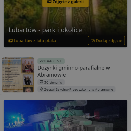
Zdjęcie z galerii
Lubartów - park i okolice
Lubartów z lotu ptaka
Dodaj zdjęcie
WYDARZENIE
Dożynki gminno-parafialne w
Abramowie
30 sierpnia
Zespół Szkolno-Przedszkolny w Abramowie