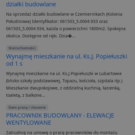
do celó
na potrzeby
działki budowlane
reklamo
raportów
analitycznych
uid
.adform.net
2 miesiące
Ten plik
Na sprzedaż działki budowlane w Czemiernikach (Kolonia
witryn.
zapewni
Południowa) Identyfikator: 061503_5.0004.933 oraz
jednozn
__eoi
.lubartow24.pl
5 miesięcy 4
Ten plik cook
przypisa
tygodnie
jest używany
061503_5.0004.934, każda o powierzchni 1800m2. Spokojna
wygene
nagrywania
maszyn
okolica. Dostępne od ręki. Dzia�...
zaangażowan
identyfi
użytkownika 
użytkow
interakcji ze
gromadz
Nieruchomości
stroną
aktywno
internetową,
Wynajmę mieszkanie na ul. Ks.J. Popiełuszki
stronie
pomagając
internet
poprawić
od 1 s
Dane te
doświadczeni
przesył
użytkownika 
stronom
Wynajmę mieszkanie na ul. Ks.J.Popiełuszki w Lubartowie
analizować
w celu a
wydajność
(blisko szkoły podstawowej, Topazu, kościoła, szpitala itp.)
raporto
strony
internetowej.
Mieszkanie dwupokojowe, z oddzielną kuchnią, łazienką,
uid
.criteo.com
1 rok
Ten plik
zapewni
toaletą, z balkone...
FCCDCF
.lubartow24.pl
1 rok
Ten plik cook
jednozn
jest używany
przypisa
analizy
wygene
Dam pracę / zlecenie
wewnętrznej
maszyn
przez operato
PRACOWNIK BUDOWLANY - ELEWACJE
identyfi
witryny.
użytkow
WENTYLOWANE
gromadz
aktywno
stronie
Zatrudnię na umowę o pracę pracowników do montażu