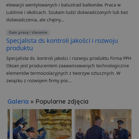
internet
elewacjii wentylowanych i balustrad balkonów. Praca w
Dane te
przesył
Lublinie i okolicach. Szukam ludzi doświadczonych lub bez
stronom
w celu a
doświadczenia, ale chętny...
raporto
g
1 rok
Ten plik
Eventbrite Inc.
Dam pracę / zlecenie
jest pow
.creativecdn.com
Specjalista ds kontroli jakości i rozwoju
Eventbri
do dost
produktu
treści
dostos
do zain
Specjalista ds. kontroli jakości i rozwoju produktu Firma PPH
użytkow
Oksan jest producentem zaawansowanych technologicznie
końcowe
ulepsza
elementów termoizolacyjnych z tworzyw sztucznych. W
tworzeni
Ten plik
związku z rozwojem firmy pos...
jest rów
używan
celów re
wydarze
Galeria
» Popularne zdjęcia