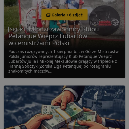
Galeria • 6 zdjęć
Młodzi zawodnicy Klubu
SPORT
Petanque Wieprz Lubartów
wicemistrzami Polski
Podczas rozgrywanych 1 sierpnia b.r. w Górze Mistrzostw
Polski Juniorów reprezentujący Klub Petanque Wieprz
Lubartów Julia i Mikołaj Meksułowie grający w triplecie z
Hanną Sobczyk (Żorska Liga Petanque) po rozegraniu
znakomitych meczów...