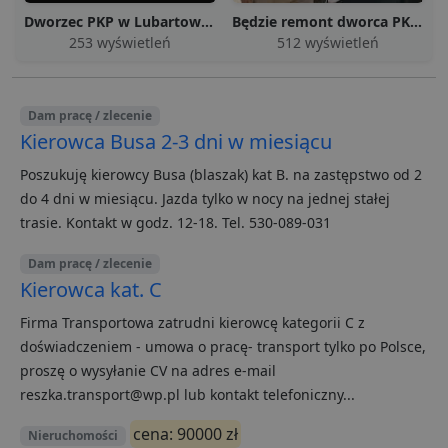
_ga
1 rok 1 miesiąc
Ta nazwa plik
Google LLC
osadzon
Dworzec PKP w Lubartowie doczeka się remontu
Będzie remont dworca PKP w Lubartowie
cookie jest
.lubartow24.pl
witryna
powiązana z
253 wyświetleń
512 wyświetleń
również 
Google
czy odw
Universal
witrynę 
Analytics - co
nowej, c
stanowi istot
wersji in
aktualizację
YouTube
Dam pracę / zlecenie
powszechnie
używanej usł
Kierowca Busa 2-3 dni w miesiącu
i
1 rok
Ten plik
OpenX
analitycznej
jest częs
.openx.net
Google. Ten p
używan
Poszukuję kierowcy Busa (blaszak) kat B. na zastępstwo od 2
cookie służy 
celów
rozróżniania
reklamo
do 4 dni w miesiącu. Jazda tylko w nocy na jednej stałej
unikalnych
aby wia
użytkownikó
trasie. Kontakt w godz. 12-18. Tel. 530-089-031
reklam
poprzez
bardziej
przypisanie
dla uży
losowo
Dam pracę / zlecenie
Może by
wygenerowan
zaanga
Kierowca kat. C
liczby jako
dostarcz
identyfikator
ukierun
klienta. Jest o
Firma Transportowa zatrudni kierowcę kategorii C z
reklam 
uwzględnion
o zacho
każdym żąda
doświadczeniem - umowa o pracę- transport tylko po Polsce,
preferen
strony w
użytkow
proszę o wysyłanie CV na adres e-mail
witrynie i słu
do obliczania
pd
2 tygodnie 2 dni
Ten plik
reszka.transport@wp.pl lub kontakt telefoniczny...
OpenX
danych
jest gen
Technologies
dotyczących
dostarcz
Inc.
odwiedzający
cena: 90000 zł
openx.ne
Nieruchomości
.openx.net
sesji i kampan