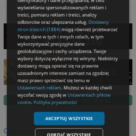
identyfikatory i dane przeglądania, w celu
wyświetlania spersonalizowanych reklam i
treści, pomiaru reklam i treści, analizy
reklama
odbiorców oraz ulepszania usług.
Dostawcy
stron trzecich (1884)
mogą również przetwarzać
Twoje dane w tych i innych celach, w tym
wykorzystywać precyzyjne dane
geolokalizacyjne i cechy urządzenia. Twoje
wybory dotyczą wyłącznie tej witryny. Niektórzy
dostawcy mogą opierać się na prawnie
uzasadnionym interesie zamiast na zgodzie;
masz prawo sprzeciwić się temu w
Ustawieniach reklam
. Możesz w każdej chwili
wycofać swoją zgodę w
Ustawieniach plików
Zgłoś temat. Wyślij SMS:
505 80 95 52
cookie
.
Polityka prywatności
AKCEPTUJ WSZYSTKIE
Ogłoszenia
ODRZUĆ WSZYSTKIE