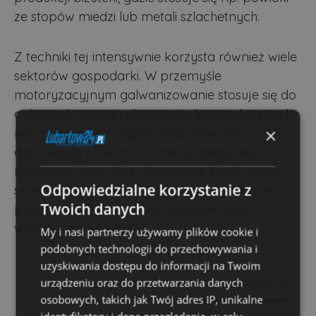
ze stopów miedzi lub metali szlachetnych.
Z techniki tej intensywnie korzysta również wiele
sektorów gospodarki. W przemyśle
motoryzacyjnym galwanizowanie stosuje się do
ochrony karoserii i elementów konstrukcyjnych,
×
natomiast w przemyśle maszynowym
odpowiada za wzmocnienie podzespołów
narażonych na duże obciążenia. Dzięki swojej
Odpowiedzialne korzystanie z
skuteczności metoda ta na stałe wpisała się w
Twoich danych
przemysłowe standardy zabezpieczania i
wykańczania metali.
My i nasi partnerzy używamy plików cookie i
podobnych technologii do przechowywania i
uzyskiwania dostępu do informacji na Twoim
autor / dodał:
LH
urządzeniu oraz do przetwarzania danych
osobowych, takich jak Twój adres IP, unikalne
Artykuł sponsorowany