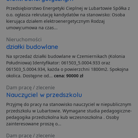
Dostawca
/
Okres
Przedsiębiorstwo Energetyki Cieplnej w Lubartowie Spółka z
Nazwa
O
Domena
przechowywania
o.o. ogłasza rekrutację kandydatów na stanowisko: Osoba
ban0
.lubartow24.pl
4 minuty 57
P
kierująca działem elektroenergetycznym Rodzaj
sekund
d
umowy:umowa na czas...
p
d
s
Nieruchomości
działki budowlane
CookieScriptConsent
1 miesiąc
T
CookieScript
j
lubartow24.pl
p
Na sprzedaż działki budowlane w Czemiernikach (Kolonia
C
Południowa) Identyfikator: 061503_5.0004.933 oraz
S
z
061503_5.0004.934, każda o powierzchni 1800m2. Spokojna
p
okolica. Dostępne od...
cena: 90000 zł
d
z
u
Dam pracę / zlecenie
p
Nauczyciel w przedszkolu
t
a
c
Przyjmę do pracy na stanowisko nauczyciel w niepublicznym
S
przedszkolu w Lubartowie. Wymagane studia pedagogiczne-
d
p
pedagogika przedszkolna kub wczesnoszkolna . Osoby
zainteresowane proszę o...
VISITOR_PRIVACY_METADATA
5 miesięcy 4
T
YouTube
tygodnie
j
.youtube.com
p
Dam pracę / zlecenie
z