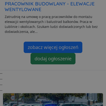
PRACOWNIK BUDOWLANY - ELEWACJE
u
w
WENTYLOWANE
p
i
w
Zatrudnię na umowę o pracę pracowników do montażu
Polityce prywatności Google
R
elewacjii wentylowanych i balustrad balkonów. Praca w
d
o
Lublinie i okolicach. Szukam ludzi doświadczonych lub bez
n
doświadczenia, ale...
i
p
z
i
zobacz więcej ogłoszeń
z
u
p
s
dodaj ogłoszenie
PHPSESSID
3 dni
C
PHP.net
g
.lubartow24.pl
p
--
o
P
--
i
o
--
p
u
--
o
z
u
Z
l