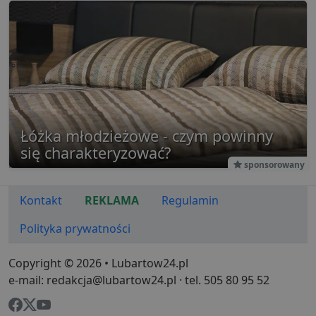
g
1 rok
Ten plik
Eventbrite Inc.
jest pow
.creativecdn.com
Eventbri
do dost
treści
dostos
do zain
użytkow
końcowe
ulepsza
tworzeni
Ten plik
jest rów
Łóżka młodzieżowe - czym powinny
używan
celów re
się charakteryzować?
wydarze
sponsorowany
Kontakt
REKLAMA
Regulamin
Polityka prywatności
Copyright © 2026 • Lubartow24.pl
e-mail: redakcja@lubartow24.pl · tel. 505 80 95 52