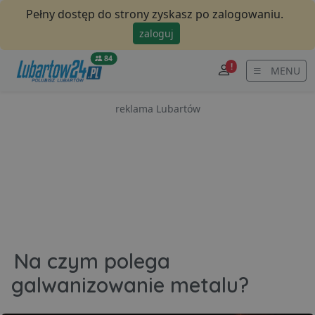
Pełny dostęp do strony zyskasz po zalogowaniu.
zaloguj
84
!
MENU
reklama Lubartów
Na czym polega
galwanizowanie metalu?