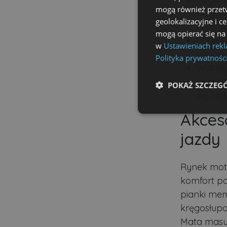
mogą również przetw
krzywi
geolokalizacyjne i c
całkowi
mogą opierać się na
Podłoki
w
Ustawieniach rek
spoczy
Polityka prywatnośc
Ważnym
wypros
POKAŻ SZCZEG
się na 
Akces
Niezbędne
jazdy
Rynek moto
komfort p
Ni
pianki mem
Niezbędne pliki cookie u
kręgosłup
zarządzanie kontem. Bez 
Mata masuj