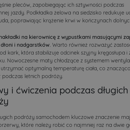
Dostawca
/
Okres
Opis
ęśnie pleców, zapobiegając ich sztywności podczas
Domena
przechowywania
nnej jazdy. Podkładka żelowa na siedzisko redukuje u
.lubartow24.pl
4 minuty 57
Plik niezbędny do prawidłowego działan
sekund
 uda, poprawiając krążenie krwi w kończynach dolnyc
1 miesiąc
Ten plik cookie jest używany przez usłu
CookieScript
zapamiętywania preferencji dotyczącyc
lubartow24.pl
pliki cookie. Jest to konieczne, aby ban
nakładki na kierownicę z wypustkami masującymi z
Script.com działał poprawnie.
dłoni i nadgarstków.
Warto również rozważyć zasto
ADATA
5 miesięcy 4
Ten plik cookie jest używany do przec
YouTube
tygodnie
użytkownika i wyboru prywatności dla ic
.youtube.com
od kark, która stabilizuje odcinek szyjny kręgosłupa 
Rejestruje dane dotyczące zgody odwie
polityki i ustawienia prywatności, zapew
ku. Nowoczesne maty chłodzące z systemem wentylac
preferencje zostaną uhonorowane w prz
utrzymać optymalną temperaturę ciała, co znacząc
3 dni
Cookie generowane przez aplikacje opar
PHP.net
 podczas letnich podróży.
to identyfikator ogólnego przeznaczeni
.lubartow24.pl
zmiennych sesji użytkownika. Zwykle je
losowo, sposób jej użycia może być spec
y i ćwiczenia podczas długich
dobrym przykładem jest utrzymywanie 
użytkownika między stronami.
ywatności Google
ży
.lubartow24.pl
4 minuty 57
Plik niezbędny do prawidłowego działan
sekund
ługich podróży samochodem kluczowe znaczenie ma
Dostawca
/
Domena
Okres przec
przerwy, które należy robić co najmniej raz na dwie 
stawca
stawca
/
/
Domena
Okres
Okres przechowywania
Opis