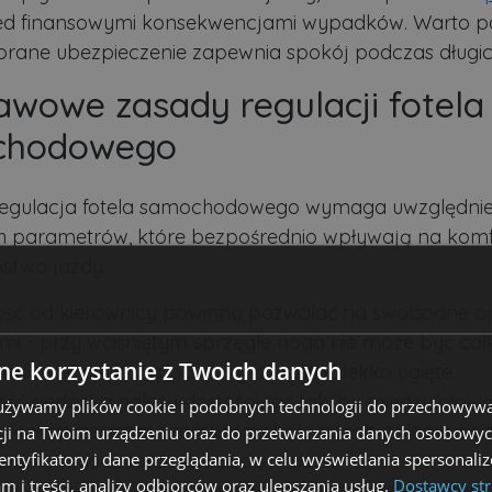
zed finansowymi konsekwencjami wypadków. Warto pa
rane ubezpieczenie zapewnia spokój podczas długic
awowe zasady regulacji fotela
chodowego
regulacja fotela samochodowego wymaga uwzględnien
 parametrów, które bezpośrednio wpływają na komfo
stwo jazdy:
ość od kierownicy powinna pozwalać na swobodne o
mi - przy wciśniętym sprzęgle noga nie może być cał
e korzystanie z Twoich danych
towana, a kolana powinny pozostać lekko ugięte.
ść siedziska należy dostosować tak, by między gło
 używamy plików cookie i podobnych technologii do przechowywa
awała przestrzeń szerokości około trzech palców, co
ji na Twoim urządzeniu oraz do przetwarzania danych osobowych
dentyfikatory i dane przeglądania, w celu wyświetlania spersonal
ednią widoczność i swobodę ruchów.
am i treści, analizy odbiorców oraz ulepszania usług.
Dostawcy str
cja kąta nachylenia oparcia musi uwzględniać natura