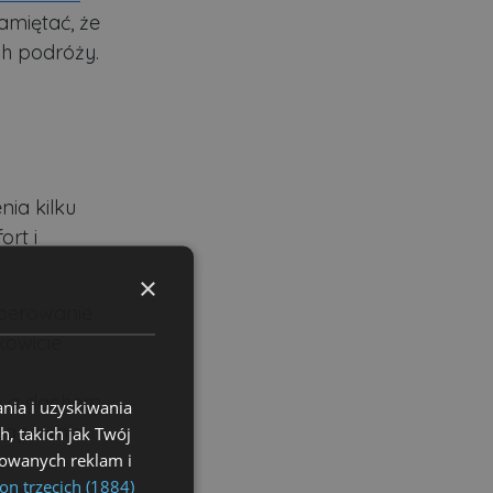
miętać, że
h podróży.
ia kilku
rt i
×
perowanie
kowicie
wą a dachem
nia i uzyskiwania
 zapewnia
, takich jak Twój
izowanych reklam i
on trzecich (1884)
lną