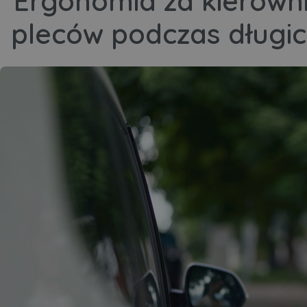
Ergonomia za kierowni
pleców podczas długic