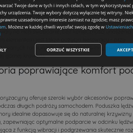
arzać Twoje dane w tych i innych celach, w tym wykorzystywać 
znę kręgosłupa - przy prawidłowym ustawieniu łopatk
echy urządzenia. Twoje wybory dotyczą wyłącznie tej witryny. Ni
cie przylegać do oparcia.
 prawnie uzasadnionym interesie zamiast na zgodzie; masz prawo
etniki warto ustawić na takiej wysokości, by przedra
lam
. Możesz w każdej chwili wycofać swoją zgodę w
Ustawieniach
wały na nich swobodnie, bez konieczności unoszenia 
i
 elementem jest także pozycja kierownicy - przy
towanych ramionach nadgarstki powinny swobodnie
ÓŁY
ODRZUĆ WSZYSTKIE
AKCEPT
jej górnej krawędzi.
oria poprawiające komfort po
Wydajność
Targetowanie
Funkcjonalność
ryzacyjny oferuje szeroki wybór akcesoriów popraw
odczas długich podróży samochodem. Poduszka lędź
ezbędne
Wydajność
Targetowanie
Funkcjonalność
Niesklasyfikow
ory idealnie dopasowuje się do naturalnej krzywizny
możliwiają korzystanie z podstawowych funkcji strony internetowej, takich jak logowa
a, zapewniając optymalne podparcie w odcinku lędź
niezbędnych plików cookie nie można prawidłowo korzystać ze strony internetowej.
ąca z funkcją wibracji i podgrzewania skutecznie roz