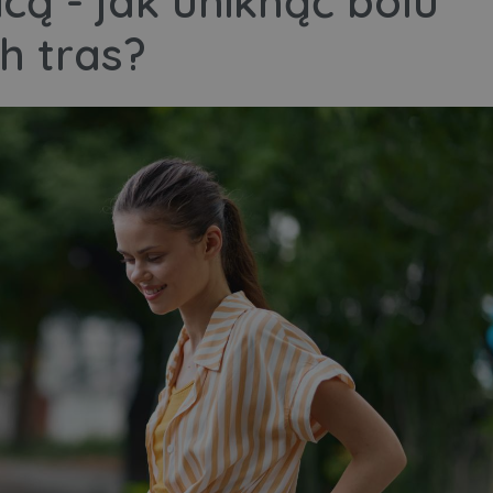
cą - jak uniknąć bólu
h tras?