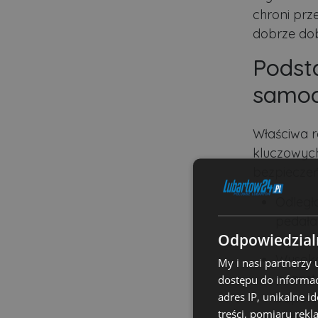
chroni pr
dobrze dob
Podst
samo
Właściwa 
kluczowych
bezpieczeń
Odległ
pedała
Odpowiedzialn
wypros
Wysoko
My i nasi partnerzy
pozost
dostępu do informac
adres IP, unikalne i
odpowi
treści, pomiaru rekl
Regula