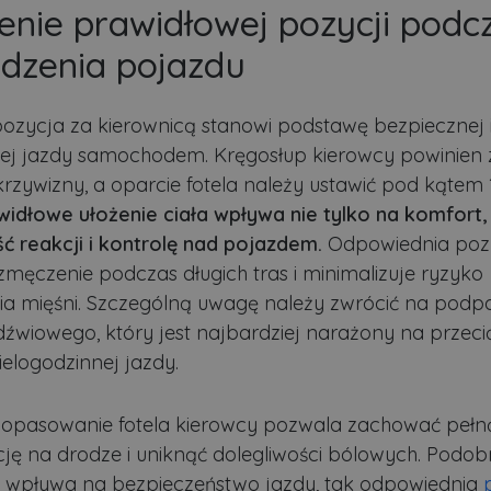
enie prawidłowej pozycji podc
dzenia pojazdu
ozycja za kierownicą stanowi podstawę bezpiecznej 
ej jazdy samochodem. Kręgosłup kierowcy powinien
krzywizny, a oparcie fotela należy ustawić pod kątem 
idłowe ułożenie ciała wpływa nie tylko na komfort,
ć reakcji i kontrolę nad pojazdem.
Odpowiednia pozy
zmęczenie podczas długich tras i minimalizuje ryzyko
ia mięśni. Szczególną uwagę należy zwrócić na podpa
dźwiowego, który jest najbardziej narażony na przeci
elogodzinnej jazdy.
dopasowanie fotela kierowcy pozwala zachować pełn
ję na drodze i uniknąć dolegliwości bólowych. Podobn
 wpływa na bezpieczeństwo jazdy, tak odpowiednia