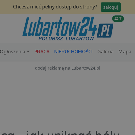
Chcesz mieć pełny dostęp do strony?
zaloguj
7
Ogłoszenia
Galeria
Mapa
PRACA
NIERUCHOMOŚCI
dodaj reklamę na Lubartow24.pl