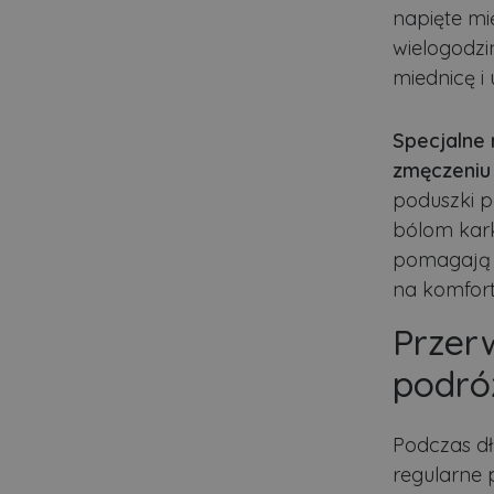
Nazwa
napięte mi
wielogodzi
ban0
miednicę i
CookieScriptConsent
Specjalne 
zmęczeniu 
VISITOR_PRIVACY_MET
poduszki p
bólom kar
pomagają 
PHPSESSID
na komfort
Przerw
Polityce pr
podró
ban1
Podczas d
Nazwa
regularne 
Nazwa
Do
Do
Nazwa