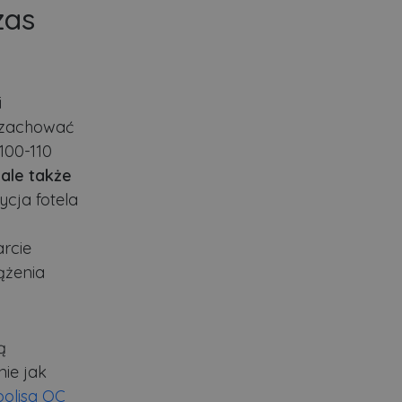
zas
i
 zachować
100-110
 ale także
cja fotela
rcie
ążenia
ą
ie jak
polisa OC