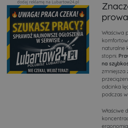
dodaj reklamę na Lubartow24.pl
Znacz
prowa
Właściwa p
komfortow
naturalne 
stopni.
Praw
na szybkoś
zmniejsza 
przeciążen
odcinka lę
podczas wi
Właściwe 
koncentrac
ergonomia