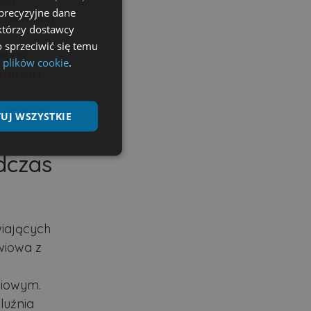
precyzyjne dane
i powinny
ektórzy dostawcy
 sprzeciwić się temu
miona
 plików cookie
.
ramion.
 opierać
UJ WSZYSTKIE
dczas
Niesklasyfikowane
iających
wiowa z
ane
nie użytkownika i
wiowym.
luźnia