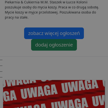
Piekarnia & Cukiernia M.M. Staszek w Łucce Kolonii
p
o
poszukuje osoby do mycia koszy. Praca w co drugą sobotę.
P
Mycie koszy w myjce przelotowej. Poszukiwana osoba do
i
o
pracy na stałe.
p
u
o
z
zobacz więcej ogłoszeń
u
Z
l
g
dodaj ogłoszenie
l
j
b
d
--
d
p
--
u
s
--
z
--
u
m
s
ban1
.lubartow24.pl
4 minuty 57
P
sekund
d
p
d
s