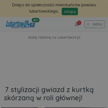
Dołącz do społeczności mieszkańców powiatu
lubartowskiego.
zaloguj
0
!
MENU
dodaj reklamę na Lubartow24.pl
7 stylizacji gwiazd z kurtką
skórzaną w roli głównej!