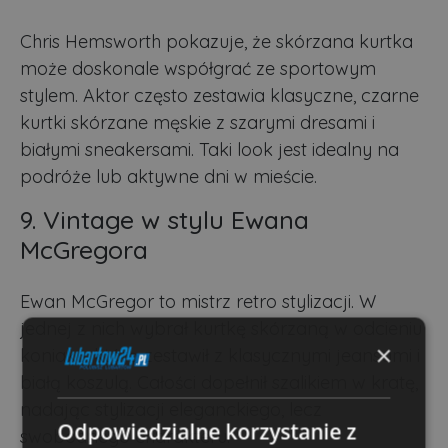
Chris Hemsworth pokazuje, że skórzana kurtka
może doskonale współgrać ze sportowym
stylem. Aktor często zestawia klasyczne, czarne
kurtki skórzane męskie z szarymi dresami i
białymi sneakersami. Taki look jest idealny na
podróże lub aktywne dni w mieście.
9. Vintage w stylu Ewana
McGregora
Ewan McGregor to mistrz retro stylizacji. W
jednej z nich wybrał kurtkę skórzaną w odcieniu
×
koniaku, którą zestawił z klasycznymi jeansami i
białą koszulą. Całości dopełnił szalikiem w kratę,
nadając stylizacji eleganckiego, lecz
Odpowiedzialne korzystanie z
swobodnego charakteru.