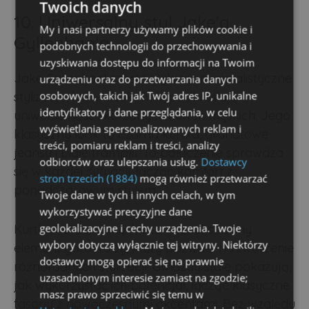
Twoich danych
10. Uniwersalny styl Jake'a
My i nasi partnerzy używamy plików cookie i
Gyllenhaala
podobnych technologii do przechowywania i
uzyskiwania dostępu do informacji na Twoim
Jake Gyllenhaal często wybiera minimalistyczne
urządzeniu oraz do przetwarzania danych
osobowych, takich jak Twój adres IP, unikalne
stylizacje, które doskonale podkreślają
identyfikatory i dane przeglądania, w celu
uniwersalność skórzanych kurtek męskich. Jego
wyświetlania spersonalizowanych reklam i
klasyczny look to czarna kurtka, granatowe
treści, pomiaru reklam i treści, analizy
jeansy i białe trampki. To połączenie sprawdza
odbiorców oraz ulepszania usług.
Dostawcy
się w każdej sytuacji, łącząc komfort z
stron trzecich (1884)
mogą również przetwarzać
ponadczasowym stylem.
Twoje dane w tych i innych celach, w tym
wykorzystywać precyzyjne dane
geolokalizacyjne i cechy urządzenia. Twoje
Kurtki skórzane męskie to wszechstronny
wybory dotyczą wyłącznie tej witryny. Niektórzy
element garderoby, który pozwala na tworzenie
dostawcy mogą opierać się na prawnie
różnorodnych stylizacji. Gwiazdy stale pokazują,
uzasadnionym interesie zamiast na zgodzie;
jak wykorzystać ich potencjał, łącząc klasyczne
masz prawo sprzeciwić się temu w
fasony z nowoczesnymi akcentami. Bez względu