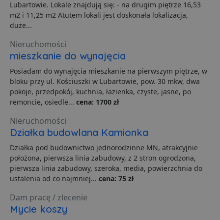
p
Lubartowie. Lokale znajdują się: - na drugim piętrze 16,53
t
m2 i 11,25 m2 Atutem lokali jest doskonała lokalizacja,
a
c
duże...
S
d
Nieruchomości
p
mieszkanie do wynajęcia
VISITOR_PRIVACY_METADATA
5 miesięcy 4
T
YouTube
tygodnie
j
.youtube.com
Posiadam do wynajęcia mieszkanie na pierwszym piętrze, w
p
z
bloku przy ul. Kościuszki w Lubartowie, pow. 30 mkw, dwa
u
pokoje, przedpokój, kuchnia, łazienka, czyste, jasne, po
w
p
remoncie, osiedle...
cena: 1700 zł
i
w
Polityce prywatności Google
Nieruchomości
R
d
Działka budowlana Kamionka
o
n
Działka pod budownictwo jednorodzinne MN, atrakcyjnie
i
p
położona, pierwsza linia zabudowy, z 2 stron ogrodzona,
z
pierwsza linia zabudowy, szeroka, media, powierzchnia do
i
z
ustalenia od co najmniej...
cena: 75 zł
u
p
Dam pracę / zlecenie
s
Mycie koszy
PHPSESSID
3 dni
C
PHP.net
g
.lubartow24.pl