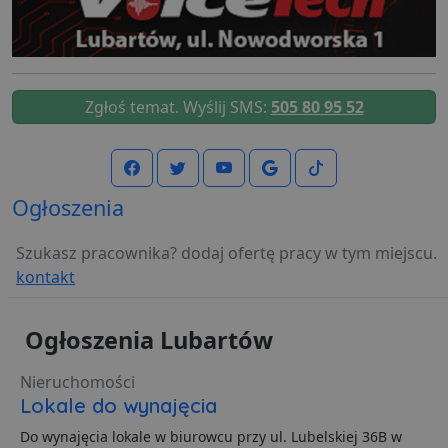
Niezbędne
Wydajność
Targetowanie
Funkcjonalność
Niesklasyfikowane
Niezbędne pliki cookie umożliwiają korzystanie z
Zgłoś temat. Wyślij SMS:
505 80 95 52
podstawowych funkcji strony internetowej, takich jak
logowanie użytkownika i zarządzanie kontem. Bez
niezbędnych plików cookie nie można prawidłowo
korzystać ze strony internetowej.
Dostawca
/
Okres
Nazwa
O
Domena
przechowywania
Ogłoszenia
ban0
.lubartow24.pl
4 minuty 57
P
sekund
d
Szukasz pracownika? dodaj ofertę pracy w tym miejscu.
p
d
kontakt
s
CookieScriptConsent
1 miesiąc
T
CookieScript
j
lubartow24.pl
Ogłoszenia Lubartów
p
C
S
Nieruchomości
z
p
Lokale do wynajęcia
d
z
Do wynajęcia lokale w biurowcu przy ul. Lubelskiej 36B w
u