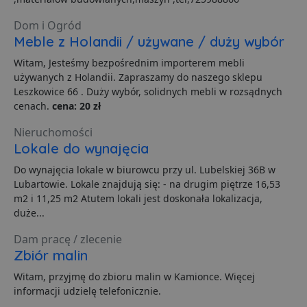
w
Polityce prywatności Google
R
d
Dom i Ogród
o
Meble z Holandii / używane / duży wybór
n
i
p
Witam, Jesteśmy bezpośrednim importerem mebli
z
używanych z Holandii. Zapraszamy do naszego sklepu
i
z
Leszkowice 66 . Duży wybór, solidnych mebli w rozsądnych
u
cenach.
cena: 20 zł
p
s
Nieruchomości
PHPSESSID
3 dni
C
PHP.net
Lokale do wynajęcia
g
.lubartow24.pl
p
o
Do wynajęcia lokale w biurowcu przy ul. Lubelskiej 36B w
P
Lubartowie. Lokale znajdują się: - na drugim piętrze 16,53
i
o
m2 i 11,25 m2 Atutem lokali jest doskonała lokalizacja,
p
duże...
u
o
z
Dam pracę / zlecenie
u
Z
Zbiór malin
l
g
Witam, przyjmę do zbioru malin w Kamionce. Więcej
l
informacji udzielę telefonicznie.
j
b