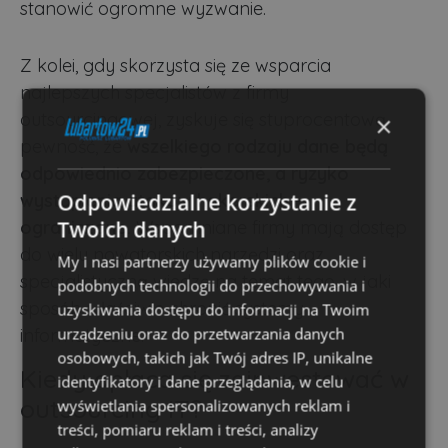
stanowić ogromne wyzwanie.
Z kolei, gdy skorzysta się ze wsparcia
najlepszych specjalistów z firmy
outsourcingowej, zyskuje się stuprocentową
×
pewność, że
wszelkiego rodzaju dane będą
odpowiednio zabezpieczone, a ryzyko
Odpowiedzialne korzystanie z
wystąpienia ataków hakerskich -
Twoich danych
ograniczone.
Wspomniane firmy mają dostęp
do wielu nowatorskich narzędzi oraz
My i nasi partnerzy używamy plików cookie i
specjalistyczną wiedzę na temat tego, w jaki
podobnych technologii do przechowywania i
sposób właściwie chronić systemy
uzyskiwania dostępu do informacji na Twoim
urządzeniu oraz do przetwarzania danych
informatyczne.
osobowych, takich jak Twój adres IP, unikalne
Kiedy opłaca się zainwestować w
identyfikatory i dane przeglądania, w celu
outsourcing IT?
wyświetlania spersonalizowanych reklam i
treści, pomiaru reklam i treści, analizy