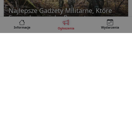
Najlepsze Gadżety Militarne, Które
Sprawdzą się jako Prezenty
sponsorowany
Informacje
Wydarzenia
Ogłoszenia
Kontakt
REKLAMA
Regulamin
Polityka prywatności
Copyright © 2026 • Lubartow24.pl
e-mail: redakcja@lubartow24.pl · tel. 505 80 95 52
Brak wsparcia Push Manager
Motyw kolorystyczny
inne serwisy:
Leczna24.pl
Projekt i wykonanie:
CZARNECKI STUDIO