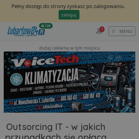
Pełny dostęp do strony zyskasz po zalogowaniu.
zaloguj
126
!
MENU
dodaj reklamę w tym miejscu
Outsorcing IT - w jakich
przypadkach się opłaca