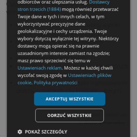
odbiorców oraz ulepszania usług.
Dostawcy
Outsourcing IT to doskonały wybór dla
stron trzecich (1884)
mogą również przetwarzać
wszystkich firm, które:
Twoje dane w tych i innych celach, w tym
wykorzystywać precyzyjne dane
chciałyby mieć zagwarantowany wysoki
geolokalizacyjne i cechy urządzenia. Twoje
poziom bezpieczeństwa danych,
wybory dotyczą wyłącznie tej witryny. Niektórzy
nie mają środków na samodzielne
dostawcy mogą opierać się na prawnie
zatrudnianie specjalistów IT,
uzasadnionym interesie zamiast na zgodzie;
chcą optymalizować koszty,
masz prawo sprzeciwić się temu w
chcą mieć dostęp do najnowocześniejszych
Ustawieniach reklam
. Możesz w każdej chwili
technologii i rozwiązań,
wycofać swoją zgodę w
Ustawieniach plików
zależy im na redukcji ryzyka występowania
cookie
.
Polityka prywatności
ataków hakerskich czy kradzieży danych.
AKCEPTUJ WSZYSTKIE
autor / dodał:
wp
ODRZUĆ WSZYSTKIE
Artykuł sponsorowany
POKAŻ SZCZEGÓŁY