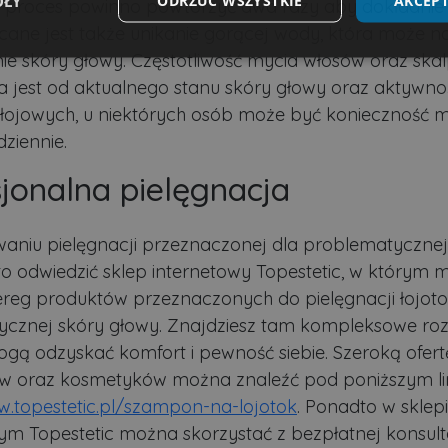
ÓŁY
ODRZUĆ WSZYSTKIE
AKCEPT
 proces powinno powtórzyć dwa razy aby dokładnie 
ecane jest także unikanie gorącej wody, która może nas
ie skóry głowy. Częstotliwość mycia włosów oraz ska
Wydajność
Targetowanie
Funkcjonalność
a jest od aktualnego stanu skóry głowy oraz aktywno
łojowych, u niektórych osób może być konieczność 
ziennie.
jonalna pielęgnacja
ezbędne
Wydajność
Targetowanie
Funkcjonalność
Niesklasyfikow
możliwiają korzystanie z podstawowych funkcji strony internetowej, takich jak logowa
aniu pielęgnacji przeznaczonej dla problematycznej
niezbędnych plików cookie nie można prawidłowo korzystać ze strony internetowej.
o odwiedzić sklep internetowy Topestetic, w którym
Dostawca
/
Okres
Opis
ereg produktów przeznaczonych do pielęgnacji łojoto
Domena
przechowywania
cznej skóry głowy. Znajdziesz tam kompleksowe roz
.lubartow24.pl
4 minuty 57
Plik niezbędny do prawidłowego działan
sekund
gą odzyskać komfort i pewność siebie. Szeroką ofert
1 miesiąc
Ten plik cookie jest używany przez usłu
CookieScript
 oraz kosmetyków można znaleźć pod poniższym li
zapamiętywania preferencji dotyczącyc
lubartow24.pl
pliki cookie. Jest to konieczne, aby ban
w.topestetic.pl/szampon-na-lojotok
. Ponadto w sklep
Script.com działał poprawnie.
ym Topestetic można skorzystać z bezpłatnej konsult
ADATA
5 miesięcy 4
Ten plik cookie jest używany do przec
YouTube