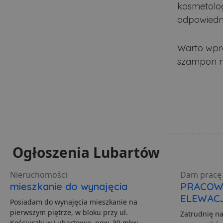
kosmetolo
odpowiedni
PHPSESSID
Warto wpro
szampon na
Polityce pr
ban1
Nazwa
Nazwa
Do
Do
Nazwa
__Secure-YNID
Do
Nazwa
Ogłoszenia Lubartów
otime
.l
openstat_gid
_ga_481PHN7HEZ
.lu
ts
__Secure-ROLLOUT_TO
Nieruchomości
Dam pracę 
C
Ad
openstat_v90rd24lydrp
mieszkanie do wynajęcia
PRACOW
.ad
YSC
ELEWAC
openstat_yvh10uaeq5
Posiadam do wynajęcia mieszkanie na
pierwszym piętrze, w bloku przy ul.
Zatrudnię n
_ga
Go
VISITOR_INFO1_LIVE
.lu
Kościuszki w Lubartowie, pow. 30 mkw,