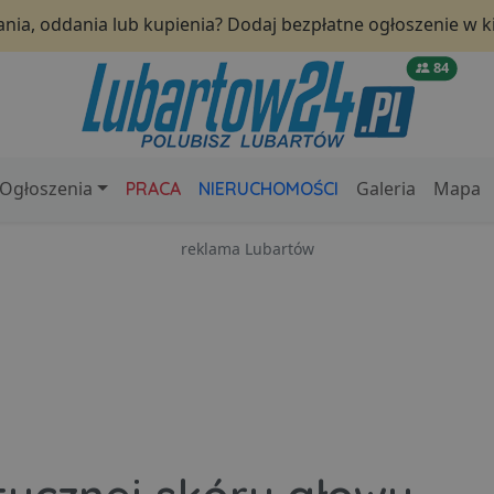
nia, oddania lub kupienia? Dodaj bezpłatne ogłoszenie w ki
84
Ogłoszenia
Galeria
Mapa
PRACA
NIERUCHOMOŚCI
reklama Lubartów