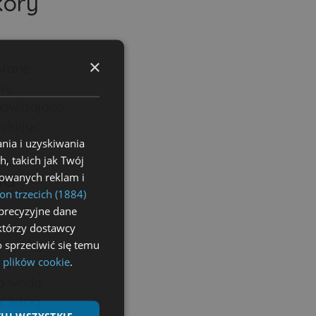
kóry
×
brane
ii,
nawilżająco
dukując
nia i uzyskiwania
, takich jak Twój
na
izowanych reklam i
on trzecich (1884)
precyzyjne dane
ektórzy dostawcy
ny, aby
 sprzeciwić się temu
 plików cookie
.
ące
ią wodą
 letnią