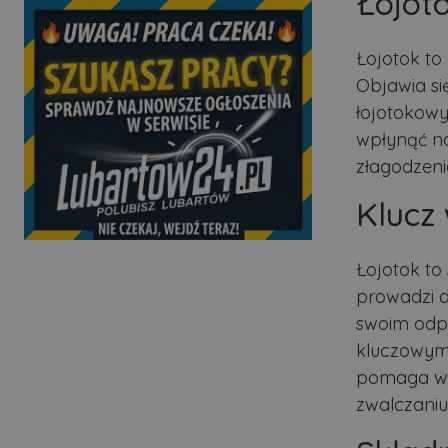
Łojoto
Łojotok to
Objawia si
łojotokowy
wpłynąć na
złagodzenia
Klucz 
Łojotok to
prowadzi d
swoim odpo
kluczowym 
pomaga w k
zwalczaniu