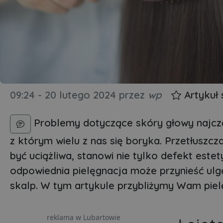
09:24 - 20 lutego 2024
przez
wp
Artykuł
Problemy dotyczące skóry głowy najczęś
z którym wielu z nas się boryka. Przetłuszcz
być uciążliwa, stanowi nie tylko defekt est
odpowiednia pielęgnacja może przynieść ulg
skalp. W tym artykule przybliżymy Wam pie
reklama w Lubartowie