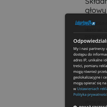
Składn
głowy
Szampon do
składniki, 
pantenol c
Odpowiedzialn
i przeciwb
My i nasi partnerzy
dyskomfor
dostępu do informac
Jak e
adres IP, unikalne i
treści, pomiaru rekl
łojoto
mogą również przetw
geolokalizacyjne i c
Szampon na
mogą opierać się na
w
Ustawieniach rek
utrzymać s
Polityka prywatnośc
rezultaty 
skórę głow