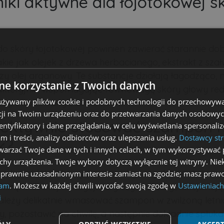
iki aktywne dla łojotokowej s
 skóry łojotokowej powinien zawierać starannie do
takie jak olejek z drzewa herbacianego, ekstrakt z szałw
zy olej arganowy. Te substancje działają łagodząco, 
e korzystanie z Twoich danych
akteryjnie, wspomagając równowagę skóry głowy re
 używamy plików cookie i podobnych technologii do przechowywa
t spowodowany zaburzeniem.
ji na Twoim urządzeniu oraz do przetwarzania danych osobowych
fektywnie stosować szampon 
dentyfikatory i dane przeglądania, w celu wyświetlania spersonal
am i treści, analizy odbiorców oraz ulepszania usług.
Dostawcy str
k?
arzać Twoje dane w tych i innych celach, w tym wykorzystywać 
echy urządzenia. Twoje wybory dotyczą wyłącznie tej witryny. Ni
 łupież łojotokowy powinien być regularnie stosowa
 prawnie uzasadnionym interesie zamiast na zgodzie; masz prawo
lam
. Możesz w każdej chwili wycofać swoją zgodę w
Ustawieniach
kórę w dobrej kondycji. Aby uzyskać satysfakcjonuj
i
należy delikatnie wmasować szampon w zwilżoną letn
y, pozostawić na chwilę, a następnie dokładnie spłukać