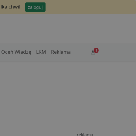
lka chwil.
zaloguj
!
Oceń Władzę
LKM
Reklama
reklama