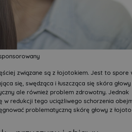
 sponsorowany
ciej związane są z łojotokiem. Jest to spore 
ająca się, swędząca i łuszcząca się skóra głow
etyczny ale również problem zdrowotny. Jednak
ę w redukcji tego uciążliwego schorzenia obe
lęgnować problematyczną skórę głowy z łojoto