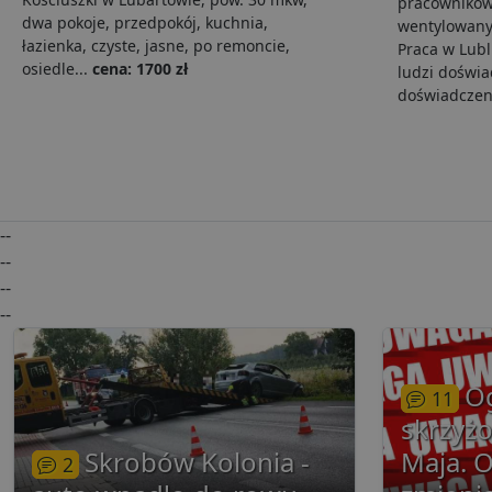
pracowników
dwa pokoje, przedpokój, kuchnia,
wentylowany
łazienka, czyste, jasne, po remoncie,
Praca w Lubl
i
osiedle...
cena: 1700 zł
ludzi doświ
doświadczeni
__eoi
.lu
pd
FCCDCF
.lu
uid
--
--
--
uid
--
g
O
11
skrzyżo
Skrobów Kolonia -
Maja. 
2