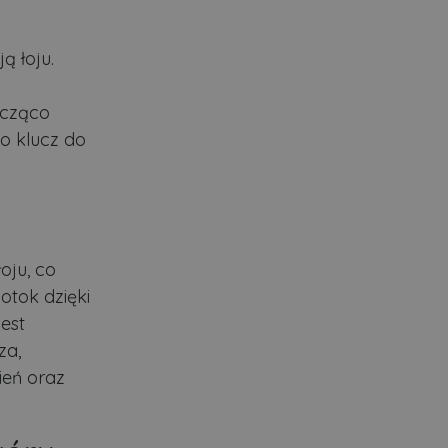
ą łoju.
acząco
o klucz do
oju, co
otok dzięki
est
za,
ień oraz