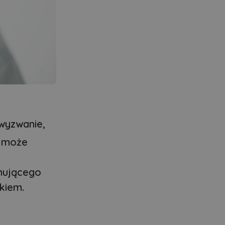
wyzwanie,
y może
jmującego
kiem.