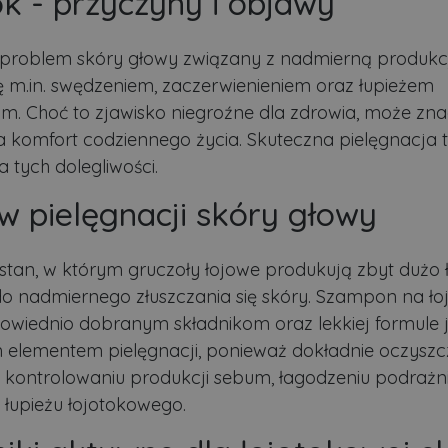
k - przyczyny i objawy
 problem skóry głowy związany z nadmierną produkcj
ę m.in. swędzeniem, zaczerwienieniem oraz łupieżem
m. Choć to zjawisko niegroźne dla zdrowia, może zn
 komfort codziennego życia. Skuteczna pielęgnacja t
 tych dolegliwości.
w pielęgnacji skóry głowy
 stan, w którym gruczoły łojowe produkują zbyt dużo ł
o nadmiernego złuszczania się skóry. Szampon na łoj
wiednio dobranym składnikom oraz lekkiej formule j
elementem pielęgnacji, ponieważ dokładnie oczyszc
ontrolowaniu produkcji sebum, łagodzeniu podrażn
 łupieżu łojotokowego.