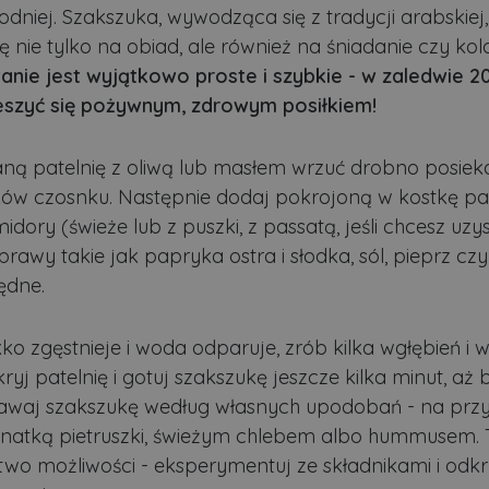
Dostawca
/
Okres
Opis
dniej. Szakszuka, wywodząca się z tradycji arabskiej,
Domena
przechowywania
ę nie tylko na obiad, ale również na śniadanie czy kol
.lubartow24.pl
4 minuty 57
Plik niezbędny do prawidłowego działan
sekund
nie jest wyjątkowo proste i szybkie - w zaledwie 2
1 miesiąc
Ten plik cookie jest używany przez usłu
CookieScript
eszyć się pożywnym, zdrowym posiłkiem!
zapamiętywania preferencji dotyczącyc
lubartow24.pl
pliki cookie. Jest to konieczne, aby ban
Script.com działał poprawnie.
ną patelnię z oliwą lub masłem wrzuć drobno posiek
ADATA
5 miesięcy 4
Ten plik cookie jest używany do przec
YouTube
tygodnie
użytkownika i wyboru prywatności dla ic
.youtube.com
bków czosnku. Następnie dodaj pokrojoną w kostkę pa
Rejestruje dane dotyczące zgody odwie
polityki i ustawienia prywatności, zapew
dory (świeże lub z puszki, z passatą, jeśli chcesz uzy
preferencje zostaną uhonorowane w prz
prawy takie jak papryka ostra i słodka, sól, pieprz cz
3 dni
Cookie generowane przez aplikacje opar
PHP.net
ędne.
to identyfikator ogólnego przeznaczeni
.lubartow24.pl
zmiennych sesji użytkownika. Zwykle je
losowo, sposób jej użycia może być spec
dobrym przykładem jest utrzymywanie 
ko zgęstnieje i woda odparuje, zrób kilka wgłębień i w
użytkownika między stronami.
ywatności Google
kryj patelnię i gotuj szakszukę jeszcze kilka minut, aż b
.lubartow24.pl
4 minuty 57
Plik niezbędny do prawidłowego działan
sekund
awaj szakszukę według własnych upodobań - na przy
natką pietruszki, świeżym chlebem albo hummusem. 
Dostawca
/
Domena
Okres przec
wo możliwości - eksperymentuj ze składnikami i odkr
stawca
stawca
/
/
Domena
Okres
Okres przechowywania
Opis
.youtube.com
5 miesięcy 4