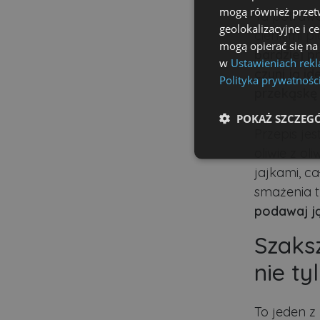
mogą również przetw
Ta potrawa
geolokalizacyjne i c
cienkimi 
mogą opierać się na
bardziej p
w
Ustawieniach rek
czyni ją i
Polityka prywatnośc
przekąskę 
POKAŻ SZCZEG
Przepis je
oliwie z ol
Niezbędne
jajkami, c
smażenia t
podawaj ją
Szaks
Ni
nie ty
Niezbędne pliki cookie u
zarządzanie kontem. Bez 
To jeden z