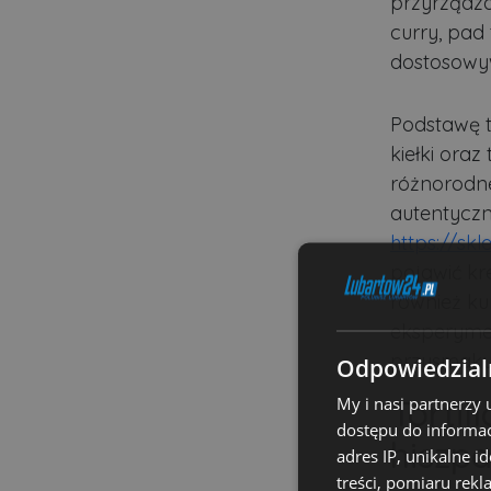
przyrządza
curry, pad
dostosowy
Podstawę t
kiełki ora
różnorodne
autentyczn
https://sk
pojawić kr
również ku
eksperymen
przysmaku
Odpowiedzialn
Tortil
My i nasi partnerzy
dostępu do informac
hiszp
adres IP, unikalne i
treści, pomiaru rekl