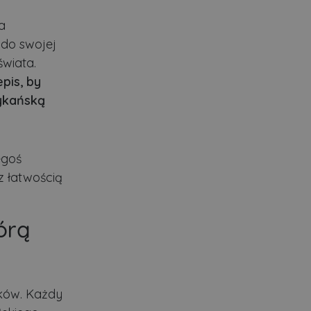
a
 do swojej
wiata.
pis, by
ykańską
egoś
z łatwością
tórą
aków. Każdy