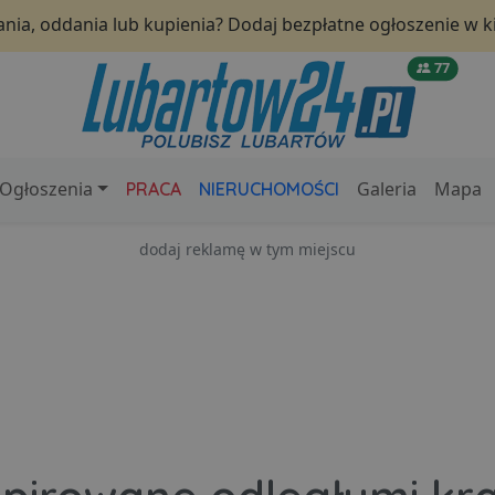
nia, oddania lub kupienia? Dodaj bezpłatne ogłoszenie w ki
77
Ogłoszenia
Galeria
Mapa
PRACA
NIERUCHOMOŚCI
dodaj reklamę w tym miejscu