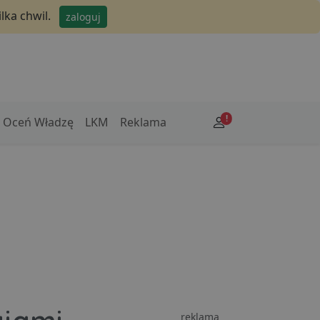
lka chwil.
zaloguj
!
Oceń Władzę
LKM
Reklama
reklama