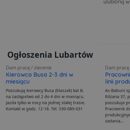
ulubioną w
Do
Nazwa
otime
.l
openstat_gid
_ga_481PHN7HEZ
.lu
ts
__Secure-ROLLOUT_TO
C
Ad
openstat_v90rd24lydrp
.ad
YSC
openstat_yvh10uaeq5
_ga
Go
VISITOR_INFO1_LIVE
.lu
Ogłoszenia Lubartów
i
Dam pracę / zlecenie
Dam pracę 
Kierowca Busa 2-3 dni w
Pracowni
__eoi
.lu
miesiącu
linii pr
pd
Poszukuję kierowcy Busa (blaszak) kat B.
As-Babuni sp
FCCDCF
.lu
na zastępstwo od 2 do 4 dni w miesiącu.
Różana 37, p
Jazda tylko w nocy na jednej stałej trasie.
poszukuje p
uid
Kontakt w godz. 12-18. Tel. 530-089-031
Pracownik ds
produkcyjny
zadania...
uid