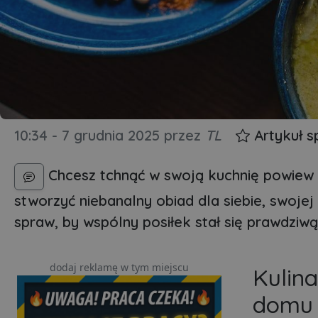
10:34 - 7 grudnia 2025
przez
TL
Artykuł 
Chcesz tchnąć w swoją kuchnię powiew św
stworzyć niebanalny obiad dla siebie, swojej 
spraw, by wspólny posiłek stał się prawdziwą
dodaj reklamę w tym miejscu
Kulin
domu -