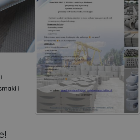
i
smaki i
e!