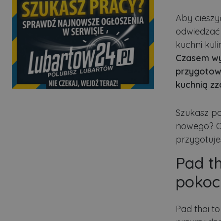
Aby cieszy
odwiedzać r
kuchni kul
Czasem wys
przygotow
kuchnią zz
Szukasz p
nowego? Ot
przygotujes
Pad th
pokoc
Pad thai t