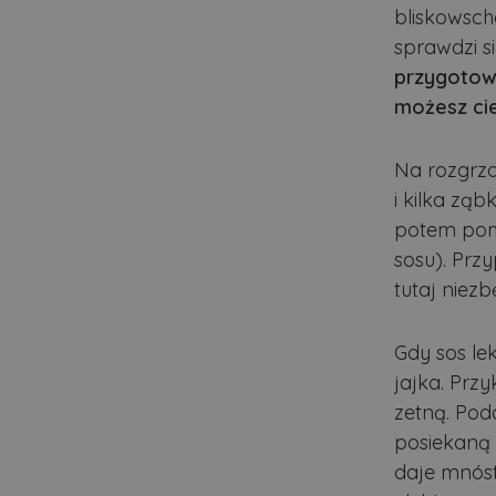
Nazwa
bliskowscho
sprawdzi si
ban0
przygotowa
CookieScriptConsent
możesz ci
Na rozgrza
VISITOR_PRIVACY_MET
i kilka zą
potem pomi
sosu). Przy
PHPSESSID
tutaj niezb
Gdy sos lek
Polityce pr
jajka. Przy
ban1
zetną. Pod
posiekaną 
Nazwa
daje mnóst
Nazwa
Do
Do
Nazwa
__Secure-YNID