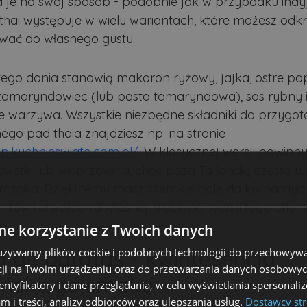
 je na swój sposób - podobnie jak w przypadku indy
 thai występuje w wielu wariantach, które możesz odk
wać do własnego gustu.
ego dania stanowią makaron ryżowy, jajka, ostre pap
z tamaryndowiec (lub pasta tamaryndowa), sos rybny 
 warzywa. Wszystkie niezbędne składniki do przygo
ego pad thaia znajdziesz np. na stronie
lep.kuchnieswiata.com.pl/
. W klasycznej wersji powinny 
ewetki lub wieprzowina, choć poza Tajlandią często u
rczaka. Dzięki temu masz szerokie pole do kulinarnyc
tów i stworzenia własnej, ulubionej wersji tego orien
.
e korzystanie z Twoich danych
la de patatas - kwintesencja
 używamy plików cookie i podobnych technologii do przechowywa
ji na Twoim urządzeniu oraz do przetwarzania danych osobowych
ańskiego smaku
dentyfikatory i dane przeglądania, w celu wyświetlania spersonal
am i treści, analizy odbiorców oraz ulepszania usług.
Dostawcy str