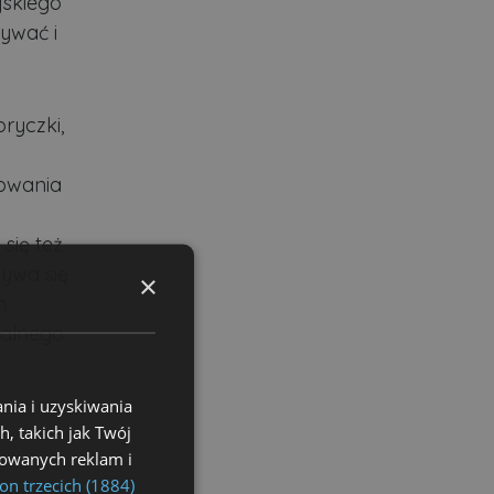
jskiego
rywać i
ryczki,
i
towania
się też
żywa się
×
h
talnego
nia i uzyskiwania
, takich jak Twój
izowanych reklam i
on trzecich (1884)