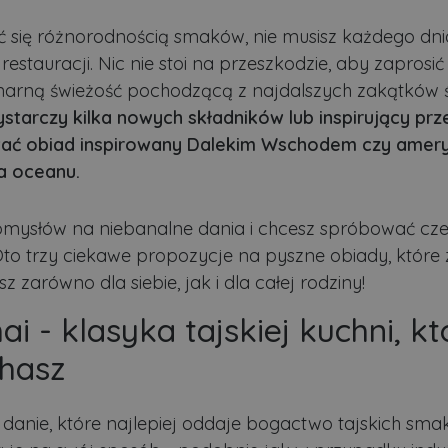
ć się różnorodnością smaków, nie musisz każdego dni
estauracji. Nic nie stoi na przeszkodzie, aby zaprosić
inarną świeżość pochodzącą z najdalszych zakątków ś
tarczy kilka nowych składników lub inspirujący prze
ać obiad inspirowany Dalekim Wschodem czy amer
a oceanu.
omysłów na niebanalne dania i chcesz spróbować cz
o trzy ciekawe propozycje na pyszne obiady, które 
z zarówno dla siebie, jak i dla całej rodziny!
ai - klasyka tajskiej kuchni, k
hasz
o danie, które najlepiej oddaje bogactwo tajskich sm