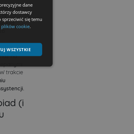
precyzyjne dane
lnego z
ektórzy dostawcy
cją
 sprzeciwić się temu
owania
 plików cookie
.
ko
UJ WSZYSTKIE
smaż na
trzepanymi
Niesklasyfikowane
W trakcie
iu
systencji.
iad (i
ane
u
nie użytkownika i