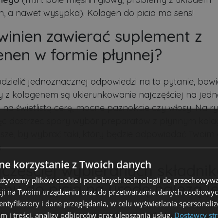
, a nawet wysypka). Kolagen do picia ma sens!
winien zawierać suplement z
enen w formie płynnej?
 udzielić jednoznacznej odpowiedzi na to pytanie, bow
 z kolagenem są ukierunkowanie najczęściej na jedno
p. na świetlistą cerę, mocne paznokcie czy włosy. Na r
ęc dostrzec spory wybór preparatów z płynnym kol
sze, by wybrać taki, który będzie odpowiadać Twoim
.
e korzystanie z Twoich danych
jczęściej wybieranych składni
 używamy plików cookie i podobnych technologii do przechowywa
nu do picia na urodę należą j
ji na Twoim urządzeniu oraz do przetwarzania danych osobowych
dentyfikatory i dane przeglądania, w celu wyświetlania spersonal
am i treści, analizy odbiorców oraz ulepszania usług.
Dostawcy str
bi
- to związek, który zawiera głównie kolagen I typu, c