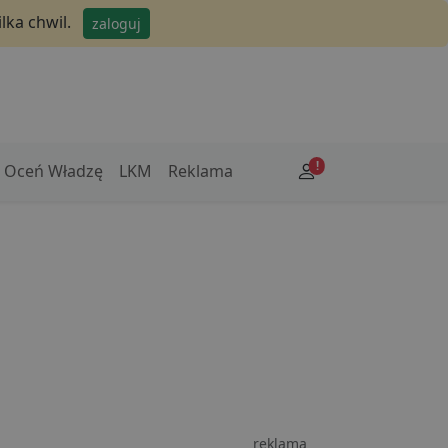
lka chwil.
zaloguj
!
Oceń Władzę
LKM
Reklama
reklama