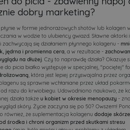
en do picia - zbawienny napój 
znie dobry marketing?
płynie w formie jednorazowych shotów lub kolagen 
czania w wodzie to ulubieńcy gwiazd. Sławne aktorki i
i zachwycają się działaniem płynnego kolagenu -
mni
, jędrna i promienna cera
, a w rezultacie -
zachowan
yglądu na dłużej
. Czy to naprawdę działa? Okazuje si
 do picia białko występuje w specjalnej, "pociętej" f
drolizowaną
, która jest lepiej przyswajalna przez org
olagenu są sprawnie wchłaniane przez układ pokarm
 od razu do krwiobiegu. Udowodniono naukowo, że k
nnej działa także
u kobiet w okresie menopauzy
- zn
ygląd skóry. Życie zaczyna się po 50? Owszem! Pon
o również, że suplementacja kolagenu
dodaje skórze
 od środka i chroni organizm przed skutkami stresu
nego
(m.in. bóle mięśni i głowy, problemy z układem