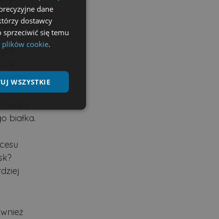
precyzyjne dane
órze,
ektórzy dostawcy
odnie
 sprzeciwić się temu
 plików cookie
.
ych.
u, w
lęcego.
UJ WSZYSTKIE
również
Niesklasyfikowane
o białka.
ocesu
sk?
dziej
ane
nie użytkownika i
ównież