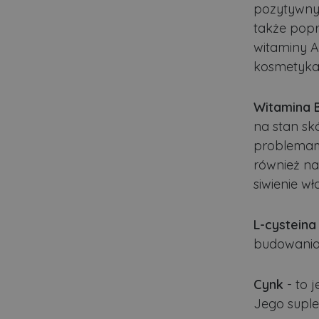
pozytywny 
Nazwa
także popr
ban0
witaminy A
kosmetyka
CookieScriptConsent
Witamina 
VISITOR_PRIVACY_MET
na stan sk
problemam
również na
PHPSESSID
siwienie w
L-cysteina
Polityce pr
budowania 
ban1
Cynk
- to 
Nazwa
Jego suple
Nazwa
Do
Do
Nazwa