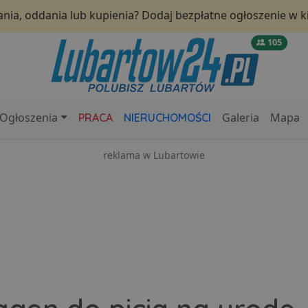
nia, oddania lub kupienia? Dodaj bezpłatne ogłoszenie w ki
105
Ogłoszenia
Galeria
Mapa
PRACA
NIERUCHOMOŚCI
reklama w Lubartowie