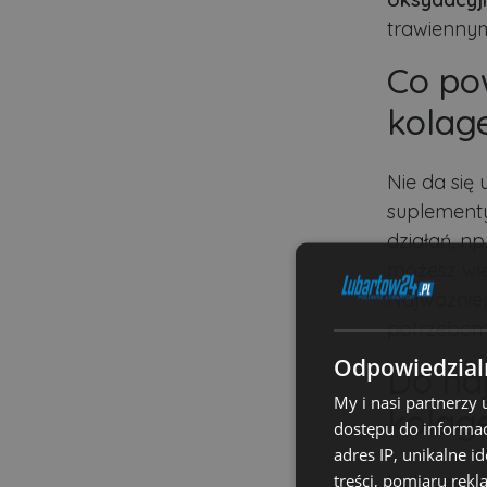
trawiennym
Co po
kolag
Nie da się
suplementy
działań, n
możesz wi
Najważniej
potrzebom
Odpowiedzialn
Do na
My i nasi partnerzy
kolage
dostępu do informac
adres IP, unikalne i
treści, pomiaru rekl
Kolagen ry