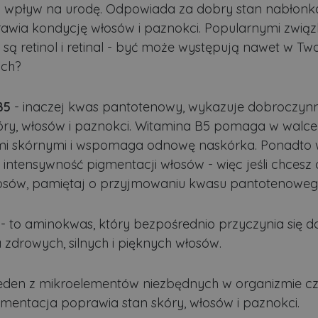
Dostawca
/
Okres
wpływ na urodę. Odpowiada za dobry stan nabłonka 
Opis
Domena
przechowywania
awia kondycję włosów i paznokci. Popularnymi zwią
.lubartow24.pl
4 minuty 57
Plik niezbędny do prawidłowego działan
sekund
 są retinol i retinal - być może występują nawet w Tw
ch?
1 miesiąc
Ten plik cookie jest używany przez usłu
CookieScript
zapamiętywania preferencji dotyczącyc
lubartow24.pl
pliki cookie. Jest to konieczne, aby ban
Script.com działał poprawnie.
B5
- inaczej kwas pantotenowy, wykazuje dobroczynn
ADATA
5 miesięcy 4
Ten plik cookie jest używany do przec
YouTube
óry, włosów i paznokci. Witamina B5 pomaga w walce
tygodnie
użytkownika i wyboru prywatności dla ic
.youtube.com
Rejestruje dane dotyczące zgody odwie
i skórnymi i wspomaga odnowę naskórka. Ponadto
polityki i ustawienia prywatności, zapew
preferencje zostaną uhonorowane w prz
 intensywność pigmentacji włosów - więc jeśli chcesz
3 dni
Cookie generowane przez aplikacje opar
PHP.net
łosów, pamiętaj o przyjmowaniu kwasu pantotenoweg
to identyfikator ogólnego przeznaczeni
.lubartow24.pl
zmiennych sesji użytkownika. Zwykle je
losowo, sposób jej użycia może być spec
dobrym przykładem jest utrzymywanie 
- to aminokwas, który bezpośrednio przyczynia się d
użytkownika między stronami.
ywatności Google
zdrowych, silnych i pięknych włosów.
.lubartow24.pl
4 minuty 57
Plik niezbędny do prawidłowego działan
sekund
jeden z mikroelementów niezbędnych w organizmie cz
Dostawca
/
Domena
Okres przec
mentacja poprawia stan skóry, włosów i paznokci.
stawca
stawca
/
/
Domena
Okres
Okres przechowywania
Opis