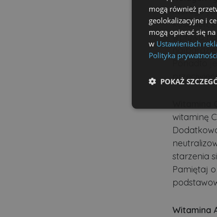
mogą również przetw
którego je
geolokalizacyjne i c
kościach, 
mogą opierać się na
wpływa na 
w
Ustawieniach rek
najbardzi
Polityka prywatnośc
Ponadto je
przeciwień
POKAŻ SZCZEG
Witamina 
Niezbędne
witaminę C
Dodatkowo 
neutralizo
starzenia 
Pamiętaj o
Ni
podstawow
Niezbędne pliki cookie u
zarządzanie kontem. Bez 
Witamina 