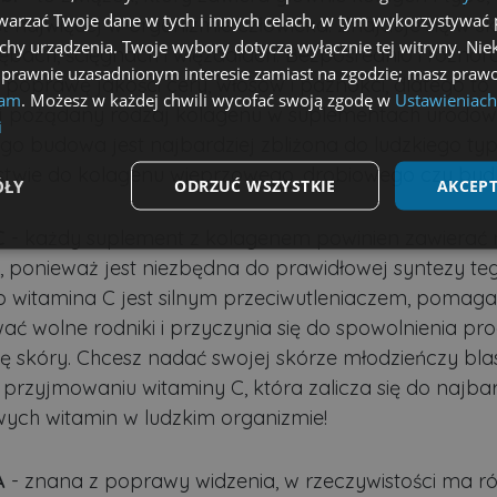
arzać Twoje dane w tych i innych celach, w tym wykorzystywać 
st najwięcej w organizmie człowieka. Znajduje się w sk
echy urządzenia. Twoje wybory dotyczą wyłącznie tej witryny. Ni
zębach, ścięgnach i więzadłach. Bezpośrednio i różnor
 prawnie uzasadnionym interesie zamiast na zgodzie; masz prawo
poprawę jakości cery, włosów i paznokci, dlatego to
lam
. Możesz w każdej chwili wycofać swoją zgodę w
Ustawieniach
ej pożądany rodzaj kolagenu w suplementach urodow
i
go budowa jest najbardziej zbliżona do ludzkiego typ
stwie do kolagenu wieprzowego, drobiowego czy byd
ÓŁY
ODRZUĆ WSZYSTKIE
AKCEPT
C
- każdy suplement z kolagenem powinien zawierać 
Wydajność
Targetowanie
Funkcjonalność
, ponieważ jest niezbędna do prawidłowej syntezy teg
witamina C jest silnym przeciwutleniaczem, pomaga
wać wolne rodniki i przyczynia się do spowolnienia pr
się skóry. Chcesz nadać swojej skórze młodzieńczy bla
 przyjmowaniu witaminy C, która zalicza się do najbar
ezbędne
Wydajność
Targetowanie
Funkcjonalność
Niesklasyfikow
ych witamin w ludzkim organizmie!
możliwiają korzystanie z podstawowych funkcji strony internetowej, takich jak logowa
niezbędnych plików cookie nie można prawidłowo korzystać ze strony internetowej.
A
- znana z poprawy widzenia, w rzeczywistości ma r