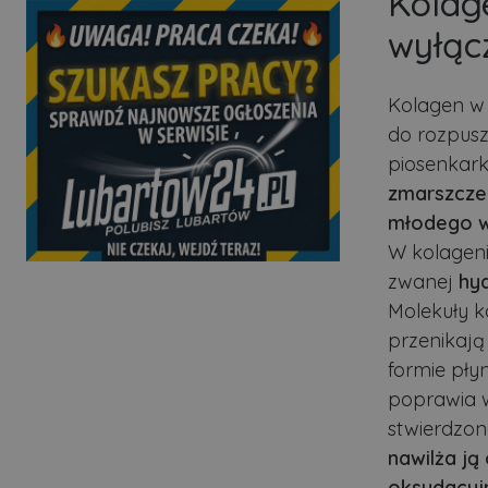
Kolag
wyłąc
Kolagen w 
do rozpusz
piosenkark
zmarszczek
młodego w
W kolagenie
zwanej
hy
Molekuły k
przenikają
formie pły
poprawia w
stwierdzon
nawilża ją
oksydacyj