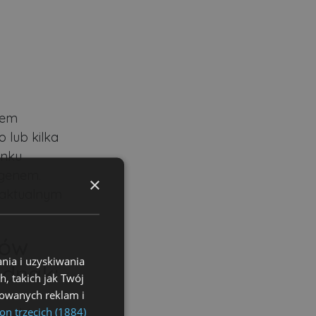
iem
 lub kilka
ynku
agenem.
×
 aktualnym
ków
nia i uzyskiwania
ednak:
, takich jak Twój
izowanych reklam i
on trzecich (1884)
zyli ten,