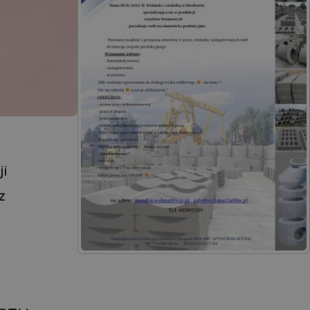
i
z
ź