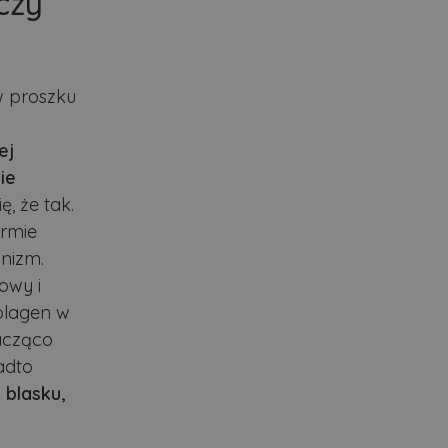
czy
w proszku
ej
ie
ę, że tak.
ormie
anizm.
owy i
olagen w
acząco
adto
 blasku,