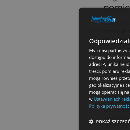
pomie
Przy wybor
mamy do dy
optycznie 
Odpowiedzialn
świetne ro
My i nasi partnerzy
szczególni
dostępu do informac
być także 
adres IP, unikalne i
model, któ
treści, pomiaru rekl
części.
mogą również przetw
geolokalizacyjne i c
mogą opierać się na
Z drugiej 
w
Ustawieniach rek
się centr
Polityka prywatnośc
Ważne jest 
przyjmować
POKAŻ SZCZEG
rodzinnych