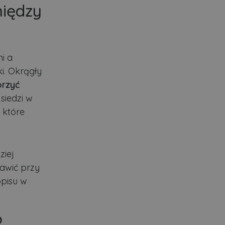
między
?
i a
ki. Okrągły
rzyć
siedzi w
 które
ziej
tawić przy
opisu w
o