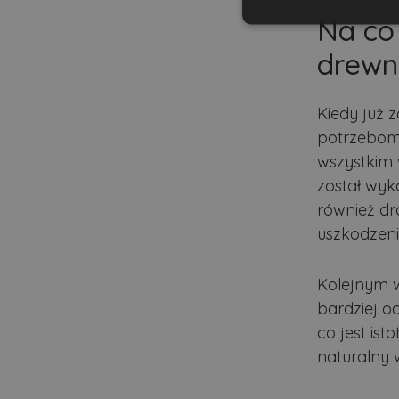
Na co
Niezbędne
drewn
Kiedy już z
potrzebom,
Ni
wszystkim 
został wyk
Niezbędne pliki cookie u
zarządzanie kontem. Bez 
również dr
uszkodzen
Nazwa
ban0
Kolejnym 
CookieScriptConsent
bardziej o
co jest is
naturalny 
VISITOR_PRIVACY_MET