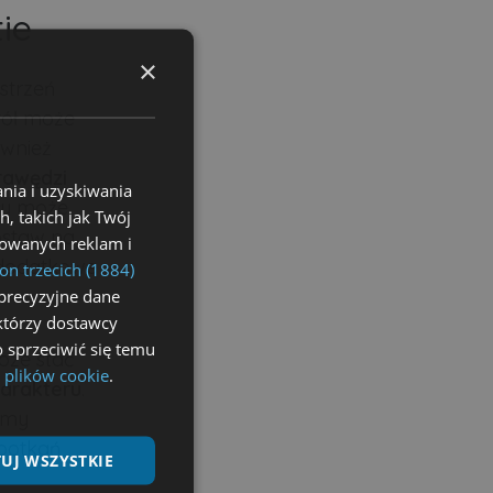
ie
×
strzeń
stół może
ównież
rawędzi
nia i uzyskiwania
gły może
, takich jak Twój
ostaw na
izowanych reklam i
o dodatkowe
on trzecich (1884)
precyzyjne dane
ektórzy dostawcy
 sprzeciwić się temu
oże stać
 plików cookie
.
arakteru
.
jemy
spotkań
UJ WSZYSTKIE