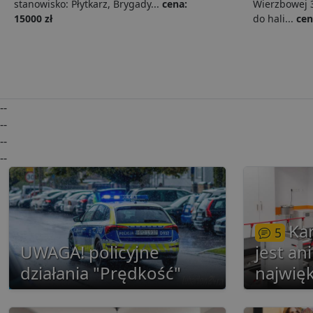
stanowisko: Płytkarz, Brygady...
cena:
Wierzbowej 
15000 zł
do hali...
cen
i
__eoi
.lu
pd
FCCDCF
.lu
--
uid
--
--
--
uid
g
Kar
5
UWAGA! policyjne
jest an
działania "Prędkość"
najwię