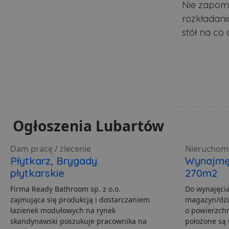
Nie zapomn
rozkładania
PHPSESSID
stół na co 
Polityce pr
ban1
Nazwa
Ogłoszenia Lubartów
Nazwa
Do
Do
Nazwa
__Secure-YNID
Do
Nazwa
otime
.l
openstat_gid
_ga_481PHN7HEZ
.lu
Dam pracę / zlecenie
Nieruchom
ts
Płytkarz, Brygady
Wynajmę
__Secure-ROLLOUT_TO
C
Ad
płytkarskie
270m2
openstat_v90rd24lydrp
.ad
YSC
Firma Ready Bathroom sp. z o.o.
Do wynajęci
openstat_yvh10uaeq5
zajmująca się produkcją i dostarczaniem
magazyn/dzi
_ga
Go
VISITOR_INFO1_LIVE
łazienek modułowych na rynek
o powierzchn
.lu
skandynawski poszukuje pracownika na
położone są 