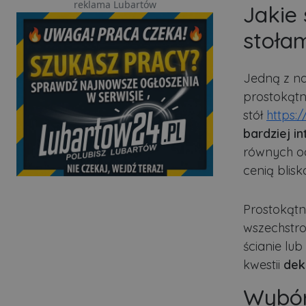
reklama Lubartów
Jakie 
stoła
Jedną z na
prostokątny
stół
https:
bardziej i
równych od
cenią blisko
Prostokątn
wszechstro
ścianie lu
kwestii
dek
Wybór