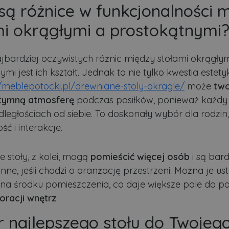
są różnice w funkcjonalności 
mi okrągłymi a prostokątnymi
jbardziej oczywistych różnic między stołami okrągłym
mi jest ich kształt. Jednak to nie tylko kwestia estety
//meblepotocki.pl/drewniane-stoly-okragle/
może
two
ntymną atmosferę
podczas posiłków, ponieważ każdy 
ległościach od siebie. To doskonały wybór dla rodzin,
ść i interakcje.
e stoły, z kolei, mogą
pomieścić więcej osób
i są bard
nne, jeśli chodzi o aranżację przestrzeni. Można je us
b na środku pomieszczenia, co daje większe pole do p
oracji wnętrz
.
 najlepszego stołu do Twojeg