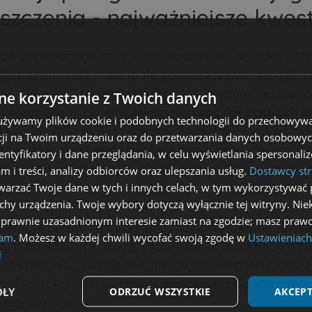
szczenia - najważniejsze kwest
ze drewnianego stołu warto zastanowić się, jaką prze
spozycji. Jeśli masz
małe pomieszczenie
, okrągły 
je powiększyć i uczynić bardziej przytulnym. Jest to r
e korzystanie z Twoich danych
związanie, gdy chcemy
minimalizować ilość ostrych k
 używamy plików cookie i podobnych technologii do przechowywa
e w domach z małymi dziećmi. Pamiętaj, że stół okrą
ji na Twoim urządzeniu oraz do przetwarzania danych osobowych
w wersji rozkładanej. Jeśli więc masz mało miejsca, p
dentyfikatory i dane przeglądania, w celu wyświetlania spersonal
ry złożony jest niewielki, ale możesz go powiększyć 
am i treści, analizy odbiorców oraz ulepszania usług.
Dostawcy str
arzać Twoje dane w tych i innych celach, w tym wykorzystywać 
echy urządzenia. Twoje wybory dotyczą wyłącznie tej witryny. Ni
 prawnie uzasadnionym interesie zamiast na zgodzie; masz prawo
strony, w przestronnych wnętrzach prostokątny stół m
lam
. Możesz w każdej chwili wycofać swoją zgodę w
Ustawieniach
alnym punktem, przyciągającym wzrok i dodającym
ch
i
również, aby uwzględnić, jak często i ile gości planu
. Prostokątne stoły łatwiej dostosować do licznych 
ÓŁY
ODRZUĆ WSZYSTKIE
AKCEPT
 czy przyjęć.