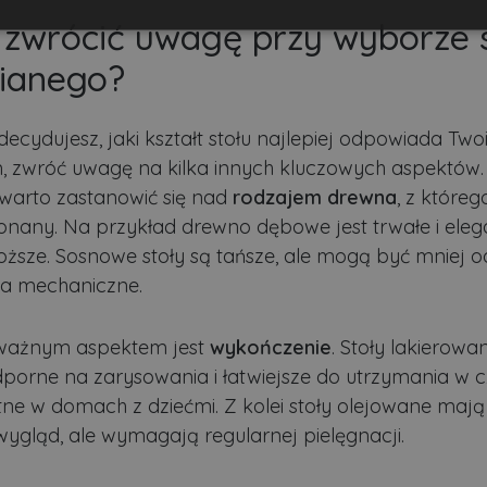
 zwrócić uwagę przy wyborze 
Wydajność
Targetowanie
Funkcjonalność
ianego?
decydujesz, jaki kształt stołu najlepiej odpowiada Tw
 zwróć uwagę na kilka innych kluczowych aspektów.
ezbędne
Wydajność
Targetowanie
Funkcjonalność
Niesklasyfikow
warto zastanowić się nad
rodzajem drewna
, z któreg
onany. Na przykład drewno dębowe jest trwałe i elega
możliwiają korzystanie z podstawowych funkcji strony internetowej, takich jak logowa
niezbędnych plików cookie nie można prawidłowo korzystać ze strony internetowej.
oższe. Sosnowe stoły są tańsze, ale mogą być mniej 
Dostawca
/
Okres
ia mechaniczne.
Opis
Domena
przechowywania
.lubartow24.pl
4 minuty 57
Plik niezbędny do prawidłowego działan
sekund
ważnym aspektem jest
wykończenie
. Stoły lakierowa
1 miesiąc
Ten plik cookie jest używany przez usłu
dporne na zarysowania i łatwiejsze do utrzymania w cz
CookieScript
zapamiętywania preferencji dotyczącyc
lubartow24.pl
totne w domach z dziećmi. Z kolei stoły olejowane mają
pliki cookie. Jest to konieczne, aby ban
Script.com działał poprawnie.
wygląd, ale wymagają regularnej pielęgnacji.
ADATA
5 miesięcy 4
Ten plik cookie jest używany do przec
YouTube
tygodnie
użytkownika i wyboru prywatności dla ic
.youtube.com
Rejestruje dane dotyczące zgody odwie