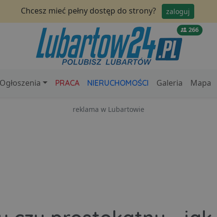
Chcesz mieć pełny dostęp do strony?
zaloguj
266
Ogłoszenia
Galeria
Mapa
PRACA
NIERUCHOMOŚCI
reklama w Lubartowie