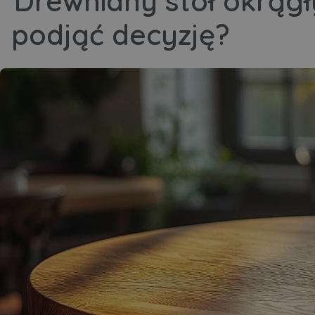
Drewniany stół okrągł
podjąć decyzję?