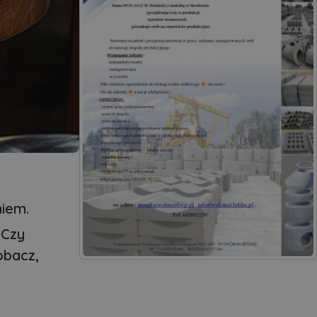
iem.
 Czy
obacz,