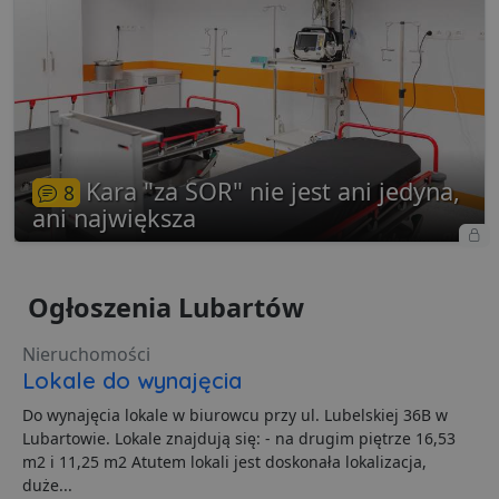
Niezbędne
Wydajność
Targetowanie
Funkcjonalność
Niesklasyfikowane
Kara "za SOR" nie jest ani jedyna,
8
Niezbędne pliki cookie umożliwiają korzystanie z
ani największa
podstawowych funkcji strony internetowej, takich jak
logowanie użytkownika i zarządzanie kontem. Bez
niezbędnych plików cookie nie można prawidłowo
korzystać ze strony internetowej.
Ogłoszenia Lubartów
Dostawca
/
Okres
Nazwa
O
Domena
przechowywania
Nieruchomości
ban0
.lubartow24.pl
4 minuty 57
P
Lokale do wynajęcia
sekund
d
p
d
Do wynajęcia lokale w biurowcu przy ul. Lubelskiej 36B w
s
Lubartowie. Lokale znajdują się: - na drugim piętrze 16,53
CookieScriptConsent
1 miesiąc
T
m2 i 11,25 m2 Atutem lokali jest doskonała lokalizacja,
CookieScript
j
lubartow24.pl
duże...
p