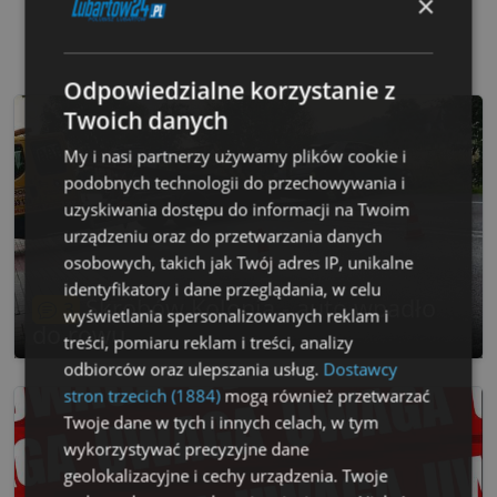
×
Odpowiedzialne korzystanie z
Twoich danych
My i nasi partnerzy używamy plików cookie i
podobnych technologii do przechowywania i
uzyskiwania dostępu do informacji na Twoim
urządzeniu oraz do przetwarzania danych
osobowych, takich jak Twój adres IP, unikalne
identyfikatory i dane przeglądania, w celu
Skrobów Kolonia - auto wpadło
3
wyświetlania spersonalizowanych reklam i
do rowu
treści, pomiaru reklam i treści, analizy
odbiorców oraz ulepszania usług.
Dostawcy
stron trzecich (1884)
mogą również przetwarzać
Twoje dane w tych i innych celach, w tym
wykorzystywać precyzyjne dane
geolokalizacyjne i cechy urządzenia. Twoje