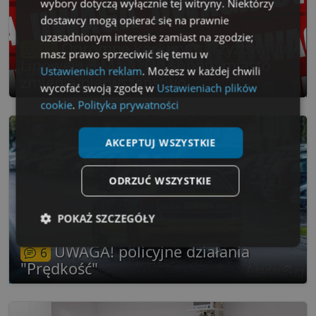
wybory dotyczą wyłącznie tej witryny. Niektórzy
dostawcy mogą opierać się na prawnie
uzasadnionym interesie zamiast na zgodzie;
Ogromne korki na skrzyżowaniu
11
masz prawo sprzeciwić się temu w
Lipowej i 3 Maja. Od soboty miasto
Ustawieniach reklam
. Możesz w każdej chwili
zmienia pierwszeństwo
wycofać swoją zgodę w
Ustawieniach plików
cookie
.
Polityka prywatności
AKCEPTUJ WSZYSTKIE
ODRZUĆ WSZYSTKIE
POKAŻ SZCZEGÓŁY
UWAGA! policyjne działania
Niezbędne
Wydajność
Targetowanie
6
"Prędkość"
Funkcjonalność
Niesklasyfikowane