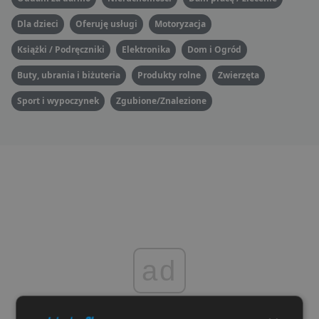
Dla dzieci
Oferuję usługi
Motoryzacja
Książki / Podręczniki
Elektronika
Dom i Ogród
Buty, ubrania i biżuteria
Produkty rolne
Zwierzęta
Sport i wypoczynek
Zgubione/Znalezione
ad