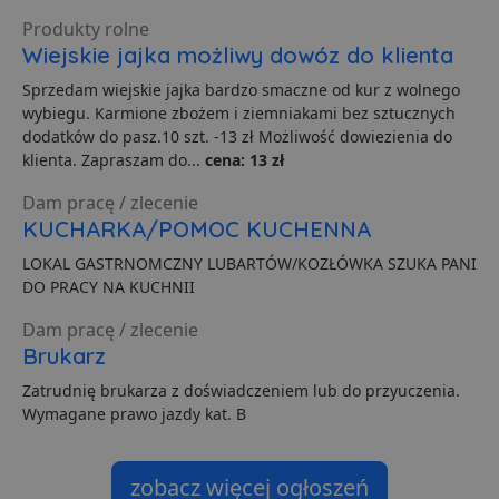
C
S
Produkty rolne
z
Wiejskie jajka możliwy dowóz do klienta
p
d
z
Sprzedam wiejskie jajka bardzo smaczne od kur z wolnego
u
wybiegu. Karmione zbożem i ziemniakami bez sztucznych
p
t
dodatków do pasz.10 szt. -13 zł Możliwość dowiezienia do
a
klienta. Zapraszam do...
cena: 13 zł
c
S
d
Dam pracę / zlecenie
p
KUCHARKA/POMOC KUCHENNA
VISITOR_PRIVACY_METADATA
5 miesięcy 4
T
YouTube
tygodnie
j
.youtube.com
LOKAL GASTRNOMCZNY LUBARTÓW/KOZŁÓWKA SZUKA PANI
p
DO PRACY NA KUCHNII
z
u
w
Dam pracę / zlecenie
p
Brukarz
i
w
Polityce prywatności Google
R
Zatrudnię brukarza z doświadczeniem lub do przyuczenia.
d
Wymagane prawo jazdy kat. B
o
n
i
p
z
zobacz więcej ogłoszeń
i