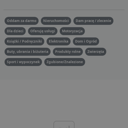
Oddam za darmo
Nieruchomości
Dam pracę / zlecenie
Dla dzieci
Oferuję usługi
Motoryzacja
Książki / Podręczniki
Elektronika
Dom i Ogród
Buty, ubrania i biżuteria
Produkty rolne
Zwierzęta
Sport i wypoczynek
Zgubione/Znalezione