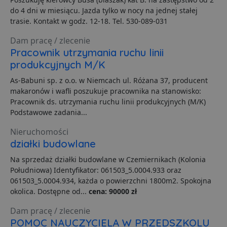
do 4 dni w miesiącu. Jazda tylko w nocy na jednej stałej
trasie. Kontakt w godz. 12-18. Tel. 530-089-031
Funkcjonalność
Niesklasyfikowane
Dam pracę / zlecenie
Pracownik utrzymania ruchu linii
produkcyjnych M/K
As-Babuni sp. z o.o. w Niemcach ul. Różana 37, producent
makaronów i wafli poszukuje pracownika na stanowisko:
Pracownik ds. utrzymania ruchu linii produkcyjnych (M/K)
Niezbędne
Wydajność
Targetowanie
Podstawowe zadania...
Funkcjonalność
Niesklasyfikowane
Nieruchomości
Niezbędne pliki cookie umożliwiają korzystanie z
działki budowlane
podstawowych funkcji strony internetowej, takich jak
logowanie użytkownika i zarządzanie kontem. Bez
Na sprzedaż działki budowlane w Czemiernikach (Kolonia
niezbędnych plików cookie nie można prawidłowo
korzystać ze strony internetowej.
Południowa) Identyfikator: 061503_5.0004.933 oraz
061503_5.0004.934, każda o powierzchni 1800m2. Spokojna
Dostawca
/
Okres
Nazwa
O
okolica. Dostępne od...
cena: 90000 zł
Domena
przechowywania
ban0
.lubartow24.pl
4 minuty 57
P
Dam pracę / zlecenie
sekund
d
POMOC NAUCZYCIELA W PRZEDSZKOLU
p