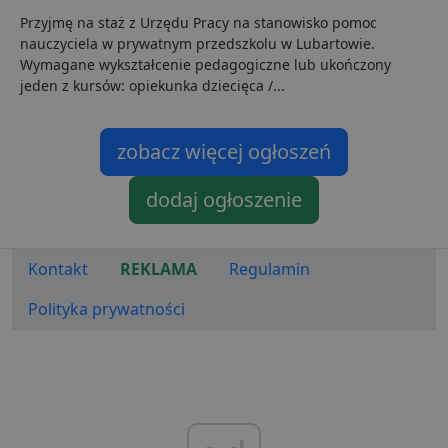
d
s
Przyjmę na staż z Urzędu Pracy na stanowisko pomoc
nauczyciela w prywatnym przedszkolu w Lubartowie.
CookieScriptConsent
1 miesiąc
T
CookieScript
j
lubartow24.pl
Wymagane wykształcenie pedagogiczne lub ukończony
p
jeden z kursów: opiekunka dziecięca /...
C
S
z
p
d
zobacz więcej ogłoszeń
z
u
p
dodaj ogłoszenie
t
a
c
S
d
Kontakt
REKLAMA
Regulamin
p
VISITOR_PRIVACY_METADATA
5 miesięcy 4
T
YouTube
Polityka prywatności
tygodnie
j
.youtube.com
p
z
u
w
p
i
w
Polityce prywatności Google
R
d