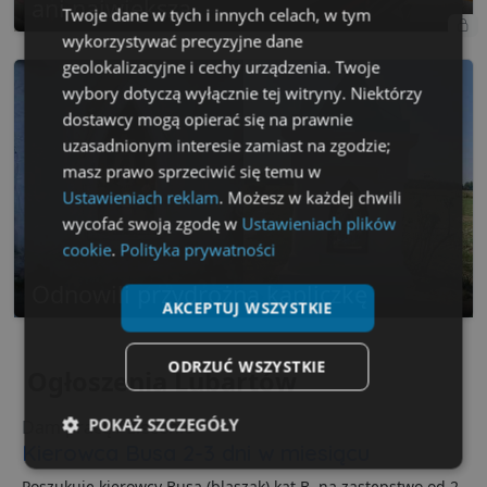
ani największa
Twoje dane w tych i innych celach, w tym
wykorzystywać precyzyjne dane
geolokalizacyjne i cechy urządzenia. Twoje
wybory dotyczą wyłącznie tej witryny. Niektórzy
dostawcy mogą opierać się na prawnie
uzasadnionym interesie zamiast na zgodzie;
masz prawo sprzeciwić się temu w
Ustawieniach reklam
. Możesz w każdej chwili
wycofać swoją zgodę w
Ustawieniach plików
cookie
.
Polityka prywatności
Odnowili przydrożną kapliczkę
AKCEPTUJ WSZYSTKIE
ODRZUĆ WSZYSTKIE
Ogłoszenia Lubartów
POKAŻ SZCZEGÓŁY
Dam pracę / zlecenie
Kierowca Busa 2-3 dni w miesiącu
Niezbędne
Wydajność
Targetowanie
Poszukuję kierowcy Busa (blaszak) kat B. na zastępstwo od 2