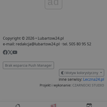
ad
o
n
i
p
z
i
z
u
p
s
Copyright © 2026 • Lubartow24.pl
PHPSESSID
3 dni
C
PHP.net
g
.lubartow24.pl
e-mail: redakcja@lubartow24.pl · tel. 505 80 95 52
p
o
P
i
o
p
u
Brak wsparcia Push Manager
o
z
Motyw kolorystyczny
u
Z
inne serwisy:
Leczna24.pl
l
Projekt i wykonanie:
CZARNECKI STUDIO
g
l
j
b
d
d
p