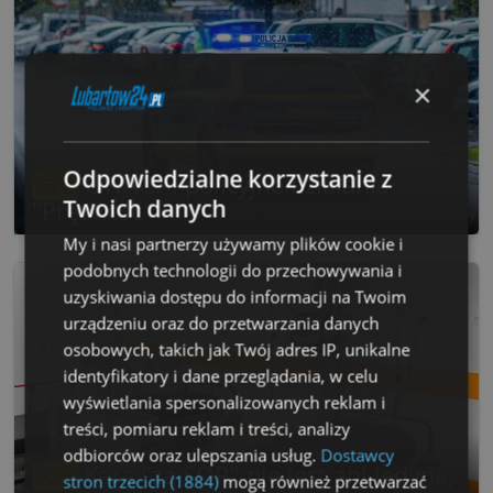
×
Odpowiedzialne korzystanie z
UWAGA! policyjne działania
2
Twoich danych
"Prędkość"
My i nasi partnerzy używamy plików cookie i
podobnych technologii do przechowywania i
uzyskiwania dostępu do informacji na Twoim
urządzeniu oraz do przetwarzania danych
osobowych, takich jak Twój adres IP, unikalne
identyfikatory i dane przeglądania, w celu
wyświetlania spersonalizowanych reklam i
treści, pomiaru reklam i treści, analizy
odbiorców oraz ulepszania usług.
Dostawcy
Kara "za SOR" nie jest ani jedyna,
6
stron trzecich (1884)
mogą również przetwarzać