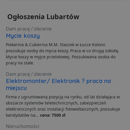
wersji in
aktualizację
YouTube
powszechnie
używanej usł
i
1 rok
Ten plik
OpenX
Ogłoszenia Lubartów
analitycznej
jest częs
.openx.net
Google. Ten p
używan
cookie służy 
celów
rozróżniania
Dam pracę / zlecenie
reklamo
unikalnych
aby wia
Mycie koszy
użytkownikó
reklam
poprzez
bardziej
przypisanie
Piekarnia & Cukiernia M.M. Staszek w Łucce Kolonii
dla uży
losowo
Może by
poszukuje osoby do mycia koszy. Praca w co drugą sobotę.
wygenerowan
zaanga
liczby jako
Mycie koszy w myjce przelotowej. Poszukiwana osoba do
dostarcz
identyfikator
ukierun
pracy na stałe.
klienta. Jest o
reklam 
uwzględnion
o zacho
każdym żąda
Dam pracę / zlecenie
preferen
strony w
użytkow
Elektromonter/ Elektronik ? praca na
witrynie i słu
do obliczania
pd
2 tygodnie 2 dni
Ten plik
OpenX
miejscu
danych
jest gen
Technologies
dotyczących
dostarcz
Inc.
odwiedzający
Firma z ugruntowaną pozycją na rynku, od lat działająca w
openx.ne
.openx.net
sesji i kampan
do celó
obszarze systemów teletechnicznych, zabezpieczeń
na potrzeby
reklamo
raportów
elektronicznych oraz instalacji fotowoltaicznych, poszukuje
analitycznych
kandydatów na...
cena: 7500 zł
uid
.adform.net
2 miesiące
Ten plik
witryn.
zapewni
jednozn
__eoi
.lubartow24.pl
5 miesięcy 4
Ten plik cook
Nieruchomości
przypisa
tygodnie
jest używany