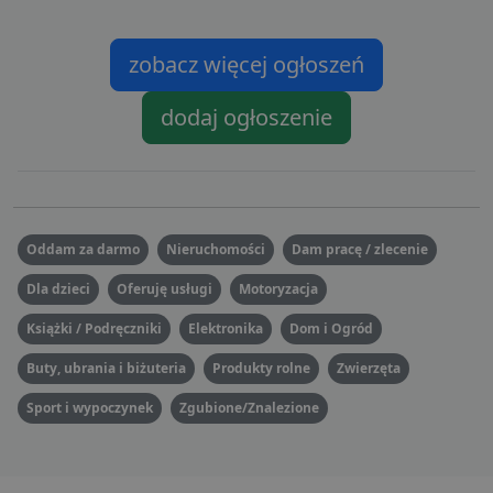
Dostawca
/
Okres
Nazwa
O
Domena
przechowywania
zobacz więcej ogłoszeń
ban0
.lubartow24.pl
4 minuty 57
P
sekund
d
p
dodaj ogłoszenie
d
s
CookieScriptConsent
1 miesiąc
T
CookieScript
j
lubartow24.pl
p
C
S
z
Oddam za darmo
Nieruchomości
Dam pracę / zlecenie
p
d
z
Dla dzieci
Oferuję usługi
Motoryzacja
u
p
Książki / Podręczniki
Elektronika
Dom i Ogród
t
a
c
Buty, ubrania i biżuteria
Produkty rolne
Zwierzęta
S
d
p
Sport i wypoczynek
Zgubione/Znalezione
VISITOR_PRIVACY_METADATA
5 miesięcy 4
T
YouTube
tygodnie
j
.youtube.com
p
z