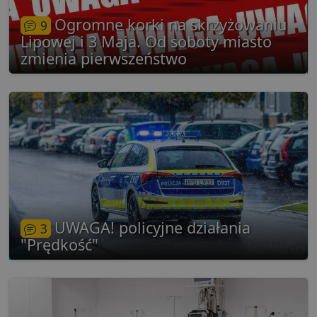
g
l
Ogromne korki na skrzyżowaniu
9
j
b
Lipowej i 3 Maja. Od soboty miasto
d
zmienia pierwszeństwo
d
p
u
s
z
u
m
s
ban1
.lubartow24.pl
4 minuty 57
P
sekund
d
p
d
s
UWAGA! policyjne działania
3
Dostawca
/
"Prędkość"
Nazwa
Domena
prz
Dostawca
/
Dostawca
/
Okres
Okres
Nazwa
Nazwa
Opis
Opis
__Secure-YNID
.youtube.com
5
Domena
Domena
przechowywania
przechowywania
_ga_481PHN7HEZ
otime
.lubartow24.pl
.lubartow24.pl
1 tydzień
1 rok 1 miesiąc
Ten plik cook
Dostawca
/
Okres
Nazwa
openstat_gid
.openstat.eu
Opis
11
jest używany
Domena
przechowywania
przez Google