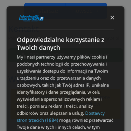
starsze
nowsze
×
Kontakt
Poinformuj, że ogłoszenie znalazłeś/aś na Lubartow24.pl
Odpowiedzialne korzystanie z
Twoich danych
603 XXX XXX » pokaż numer
My i nasi partnerzy używamy plików cookie i
podobnych technologii do przechowywania i
Błędny numer?
Daj nam znać
uzyskiwania dostępu do informacji na Twoim
Wyślij wiadomość
urządzeniu oraz do przetwarzania danych
osobowych, takich jak Twój adres IP, unikalne
identyfikatory i dane przeglądania, w celu
Formularz wysyłania wiadomości dostępny
wyświetlania spersonalizowanych reklam i
tylko dla zalogowanych użytkowników
treści, pomiaru reklam i treści, analizy
serwisu.
odbiorców oraz ulepszania usług.
Dostawcy
stron trzecich (1884)
mogą również przetwarzać
Twoje dane w tych i innych celach, w tym