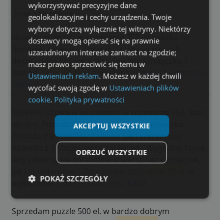
wykorzystywać precyzyjne dane
Inne ogłoszenia
geolokalizacyjne i cechy urządzenia. Twoje
wybory dotyczą wyłącznie tej witryny. Niektórzy
Nowy biustonosz w rozmiarze 75B. Miseczka na
dostawcy mogą opierać się na prawnie
fiszbinie, zapinany z przodu, z tyłu na plecach
uzasadnionym interesie zamiast na zgodzie;
dekoracyjna koronka. Regulowane ramiączka, i
masz prawo sprzeciwić się temu w
obwód
cena: 40 zł
w ogłoszeniu:
Czarny biustonosz
Ustawieniach reklam
. Możesz w każdej chwili
Dorina
wycofać swoją zgodę w
Ustawieniach plików
cookie
.
Polityka prywatności
Niewiele używany biustonosz w rozmiarze 75B. Stan
idealny. Posiada fiszbiny i odpinane ramiączka.
AKCEPTUJ WSZYSTKIE
Posiada dla stabilizacji silikon jak i szerszy pas
obwodu z 3 stopniowym zapięciem. Wygodny, fajnie
ODRZUĆ WSZYSTKIE
leży i dobrze się sprawdzał w wersji bez ramiączek,
jak i standardowej. Zapraszam do...
cena: 30 zł
w
POKAŻ SZCZEGÓŁY
ogłoszeniu:
Czarny biustonosz H&M
Niezbędne
Wydajność
Targetowanie
Sprzedam puzzle 500 el. w bardzo dobrym