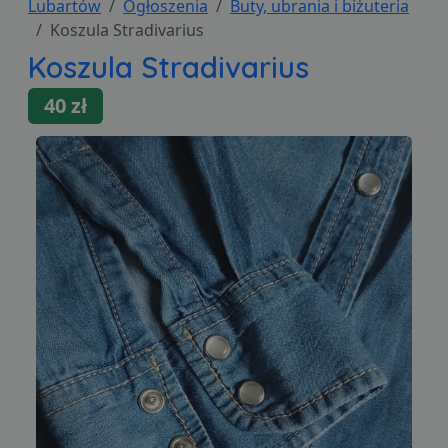
Lubartów
Ogłoszenia
Buty, ubrania i biżuteria
Koszula Stradivarius
Koszula Stradivarius
40 zł