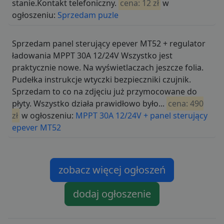
stanie.Kontakt telefoniczny.
cena: 12 zł
w
ogłoszeniu:
Sprzedam puzle
Funkcjonalność
Niesklasyfikowane
Sprzedam panel sterujący epever MT52 + regulator
ładowania MPPT 30A 12/24V Wszystko jest
praktycznie nowe. Na wyświetlaczach jeszcze folia.
Pudełka instrukcje wtyczki bezpieczniki czujnik.
Niezbędne
Wydajność
Targetowanie
Sprzedam to co na zdjęciu już przymocowane do
płyty. Wszystko działa prawidłowo było...
cena: 490
Funkcjonalność
Niesklasyfikowane
zł
w ogłoszeniu:
MPPT 30A 12/24V + panel sterujący
Niezbędne pliki cookie umożliwiają korzystanie z
epever MT52
podstawowych funkcji strony internetowej, takich jak
logowanie użytkownika i zarządzanie kontem. Bez
niezbędnych plików cookie nie można prawidłowo
korzystać ze strony internetowej.
zobacz więcej ogłoszeń
Dostawca
/
Okres
Nazwa
O
Domena
przechowywania
ban0
.lubartow24.pl
4 minuty 57
P
dodaj ogłoszenie
sekund
d
p
d
s