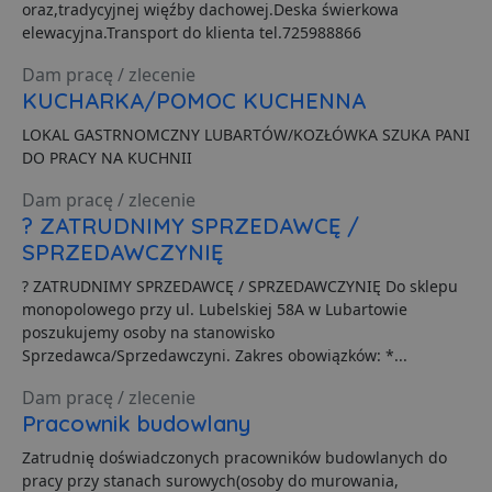
reklam
oraz,tradycyjnej więźby dachowej.Deska świerkowa
poprzez
bardziej
przypisanie
elewacyjna.Transport do klienta tel.725988866
dla uży
losowo
Może by
wygenerowan
zaanga
liczby jako
Dam pracę / zlecenie
dostarcz
identyfikator
ukierun
KUCHARKA/POMOC KUCHENNA
klienta. Jest o
reklam 
uwzględnion
o zacho
każdym żąda
LOKAL GASTRNOMCZNY LUBARTÓW/KOZŁÓWKA SZUKA PANI
preferen
strony w
użytkow
DO PRACY NA KUCHNII
witrynie i słu
do obliczania
pd
2 tygodnie 2 dni
Ten plik
OpenX
danych
Dam pracę / zlecenie
jest gen
Technologies
dotyczących
dostarcz
? ZATRUDNIMY SPRZEDAWCĘ /
Inc.
odwiedzający
openx.ne
.openx.net
sesji i kampan
SPRZEDAWCZYNIĘ
do celó
na potrzeby
reklamo
raportów
? ZATRUDNIMY SPRZEDAWCĘ / SPRZEDAWCZYNIĘ Do sklepu
analitycznych
uid
.adform.net
2 miesiące
Ten plik
witryn.
monopolowego przy ul. Lubelskiej 58A w Lubartowie
zapewni
jednozn
poszukujemy osoby na stanowisko
__eoi
.lubartow24.pl
5 miesięcy 4
Ten plik cook
przypisa
tygodnie
jest używany
Sprzedawca/Sprzedawczyni. Zakres obowiązków: *...
wygene
nagrywania
maszyn
zaangażowan
identyfi
Dam pracę / zlecenie
użytkownika 
użytkow
interakcji ze
Pracownik budowlany
gromadz
stroną
aktywno
internetową,
stronie
Zatrudnię doświadczonych pracowników budowlanych do
pomagając
internet
poprawić
pracy przy stanach surowych(osoby do murowania,
Dane te
doświadczeni