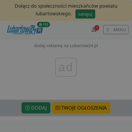
Dołącz do społeczności mieszkańców powiatu
lubartowskiego.
zaloguj
112
!
MENU
dodaj reklamę na Lubartow24.pl
ad
DODAJ
TWOJE OGŁOSZENIA