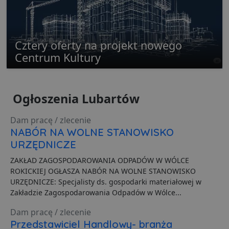
p
z
u
w
p
i
Cztery oferty na projekt nowego
w
Polityce prywatności Google
R
Centrum Kultury
d
o
n
i
p
Ogłoszenia Lubartów
z
i
z
u
Dam pracę / zlecenie
p
NABÓR NA WOLNE STANOWISKO
s
URZĘDNICZE
PHPSESSID
3 dni
C
PHP.net
g
.lubartow24.pl
ZAKŁAD ZAGOSPODAROWANIA ODPADÓW W WÓLCE
p
o
ROKICKIEJ OGŁASZA NABÓR NA WOLNE STANOWISKO
P
URZĘDNICZE: Specjalisty ds. gospodarki materiałowej w
i
o
Zakładzie Zagospodarowania Odpadów w Wólce...
p
u
o
Dam pracę / zlecenie
z
Przedstawiciel Handlowy- branża
u