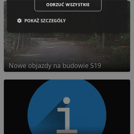
ODRZUĆ WSZYSTKIE
POKAŻ SZCZEGÓŁY
Niezbędne
Wydajność
Targetowanie
Funkcjonalność
Niesklasyfikowane
Nowe objazdy na budowie S19
Niezbędne
Wydajność
Targetowanie
Funkcjonalność
Niesklasyfikowane
Niezbędne pliki cookie umożliwiają korzystanie z
podstawowych funkcji strony internetowej, takich jak
logowanie użytkownika i zarządzanie kontem. Bez
niezbędnych plików cookie nie można prawidłowo