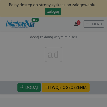
Pełny dostęp do strony zyskasz po zalogowaniu.
zaloguj
7
!
MENU
dodaj reklamę w tym miejscu
ad
DODAJ
TWOJE OGŁOSZENIA