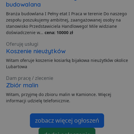
Z
budowalana
l
g
Branża budowlana I Pełny etat I Praca w terenie Do naszego
l
j
zespołu poszukujemy ambitnej, zaangażowanej osoby na
b
stanowisko Przedstawiciela Handlowego! Mile widziane
d
d
doświadczenie w...
cena: 10000 zł
p
u
Oferuję usługi
s
z
Koszenie nieużytków
u
m
Witam oferuje koszenie kosiarką bijakowa nieużytków okolice
s
Lubartowa
ban1
.lubartow24.pl
4 minuty 57
P
sekund
d
p
Dam pracę / zlecenie
d
Zbiór malin
s
Witam, przyjmę do zbioru malin w Kamionce. Więcej
informacji udzielę telefonicznie.
Dostawca
/
Nazwa
Domena
prz
Dostawca
/
Dostawca
/
Okres
Okres
zobacz więcej ogłoszeń
Nazwa
Nazwa
Opis
Opis
__Secure-YNID
.youtube.com
5
Domena
Domena
przechowywania
przechowywania
_ga_481PHN7HEZ
otime
.lubartow24.pl
.lubartow24.pl
1 tydzień
1 rok 1 miesiąc
Ten plik cook
Dostawca
/
Okres