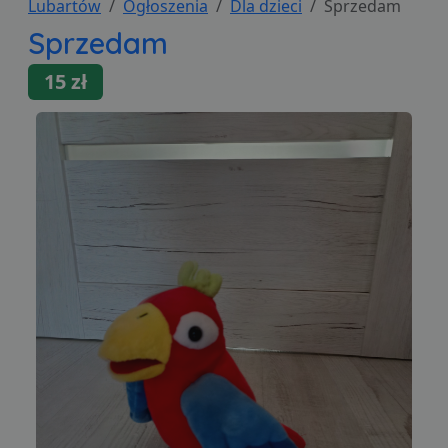
Lubartów
Ogłoszenia
Dla dzieci
Sprzedam
Sprzedam
15 zł