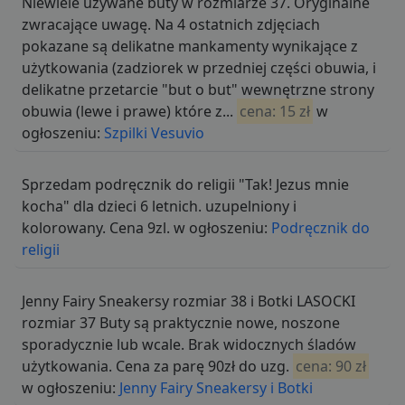
Niewiele używane buty w rozmiarze 37. Oryginalne
zwracające uwagę. Na 4 ostatnich zdjęciach
pokazane są delikatne mankamenty wynikające z
użytkowania (zadziorek w przedniej części obuwia, i
delikatne przetarcie "but o but" wewnętrzne strony
obuwia (lewe i prawe) które z...
cena: 15 zł
w
ogłoszeniu:
Szpilki Vesuvio
Sprzedam podręcznik do religii "Tak! Jezus mnie
kocha" dla dzieci 6 letnich. uzupelniony i
kolorowany. Cena 9zl. w ogłoszeniu:
Podręcznik do
religii
Jenny Fairy Sneakersy rozmiar 38 i Botki LASOCKI
rozmiar 37 Buty są praktycznie nowe, noszone
sporadycznie lub wcale. Brak widocznych śladów
użytkowania. Cena za parę 90zł do uzg.
cena: 90 zł
w ogłoszeniu:
Jenny Fairy Sneakersy i Botki