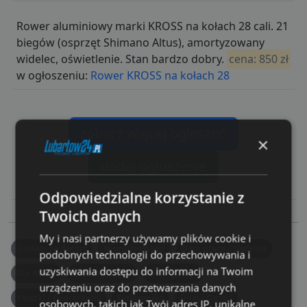
Rower aluminiowy marki KROSS na kołach 28 cali. 21
biegów (osprzęt Shimano Altus), amortyzowany
widelec, oświetlenie. Stan bardzo dobry.
cena: 850 zł
w ogłoszeniu:
Rower KROSS na kołach 28
zobacz więcej ogłoszeń
×
dodaj ogłoszenie
Odpowiedzialne korzystanie z
Twoich danych
My i nasi partnerzy używamy plików cookie i
Oddam za darmo
Nieruchomości
Dam pracę / zlecenie
podobnych technologii do przechowywania i
uzyskiwania dostępu do informacji na Twoim
Dla dzieci
Oferuję usługi
Motoryzacja
urządzeniu oraz do przetwarzania danych
Książki / Podręczniki
Elektronika
Dom i Ogród
osobowych, takich jak Twój adres IP, unikalne