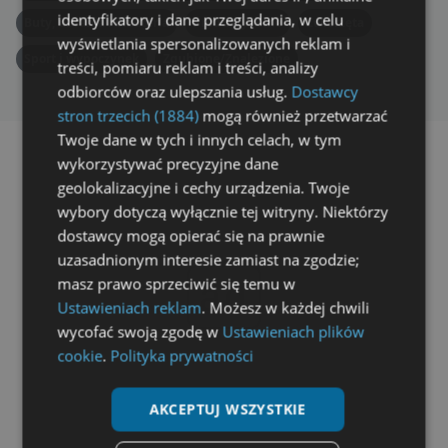
identyfikatory i dane przeglądania, w celu
Buty, ubrania i biżuteria
Produkty rolne
Zwierzęta
wyświetlania spersonalizowanych reklam i
Sport i wypoczynek
Zgubione/Znalezione
treści, pomiaru reklam i treści, analizy
odbiorców oraz ulepszania usług.
Dostawcy
stron trzecich (1884)
mogą również przetwarzać
Twoje dane w tych i innych celach, w tym
wykorzystywać precyzyjne dane
geolokalizacyjne i cechy urządzenia. Twoje
wybory dotyczą wyłącznie tej witryny. Niektórzy
dostawcy mogą opierać się na prawnie
uzasadnionym interesie zamiast na zgodzie;
masz prawo sprzeciwić się temu w
ad
Ustawieniach reklam
. Możesz w każdej chwili
wycofać swoją zgodę w
Ustawieniach plików
cookie
.
Polityka prywatności
AKCEPTUJ WSZYSTKIE