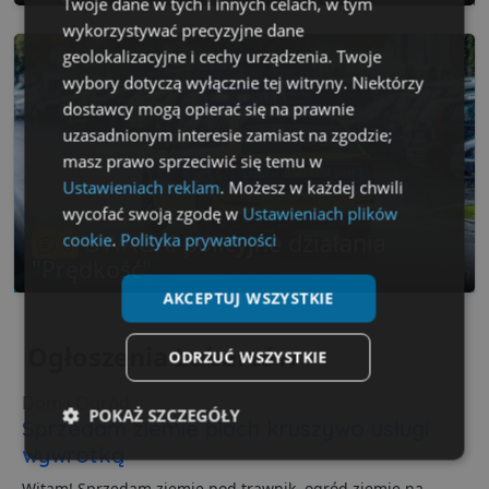
Twoje dane w tych i innych celach, w tym
wykorzystywać precyzyjne dane
geolokalizacyjne i cechy urządzenia. Twoje
wybory dotyczą wyłącznie tej witryny. Niektórzy
dostawcy mogą opierać się na prawnie
uzasadnionym interesie zamiast na zgodzie;
masz prawo sprzeciwić się temu w
Ustawieniach reklam
. Możesz w każdej chwili
wycofać swoją zgodę w
Ustawieniach plików
UWAGA! policyjne działania
cookie
.
Polityka prywatności
6
"Prędkość"
AKCEPTUJ WSZYSTKIE
Ogłoszenia Lubartów
ODRZUĆ WSZYSTKIE
Dom i Ogród
POKAŻ SZCZEGÓŁY
Sprzedam ziemie piach kruszywo usługi
wywrotką
Niezbędne
Wydajność
Targetowanie
Witam! Sprzedam ziemie pod trawnik, ogród ziemie na