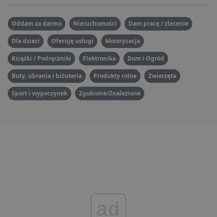
Oddam za darmo
Nieruchomości
Dam pracę / zlecenie
Dla dzieci
Oferuję usługi
Motoryzacja
Książki / Podręczniki
Elektronika
Dom i Ogród
Buty, ubrania i biżuteria
Produkty rolne
Zwierzęta
Sport i wypoczynek
Zgubione/Znalezione
ad