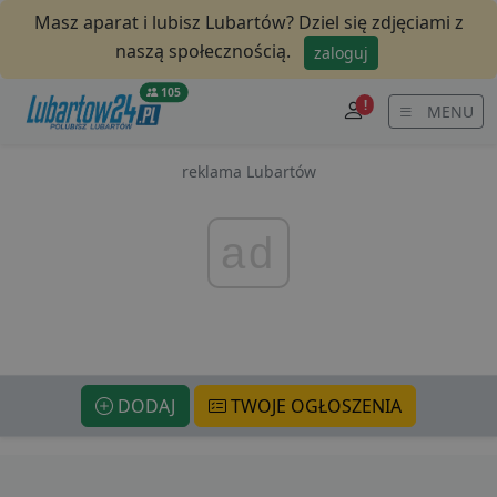
Masz aparat i lubisz Lubartów? Dziel się zdjęciami z
naszą społecznością.
zaloguj
105
!
MENU
reklama Lubartów
ad
DODAJ
TWOJE OGŁOSZENIA