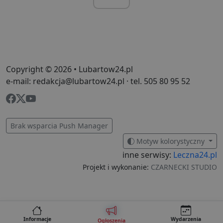
n
i
p
z
i
z
u
p
s
Copyright © 2026 • Lubartow24.pl
PHPSESSID
3 dni
C
PHP.net
e-mail: redakcja@lubartow24.pl · tel. 505 80 95 52
g
.lubartow24.pl
p
o
P
i
o
p
Brak wsparcia Push Manager
u
o
Motyw kolorystyczny
z
u
inne serwisy:
Leczna24.pl
Z
l
Projekt i wykonanie:
CZARNECKI STUDIO
g
l
j
b
d
d
p
Informacje
Wydarzenia
u
Ogłoszenia