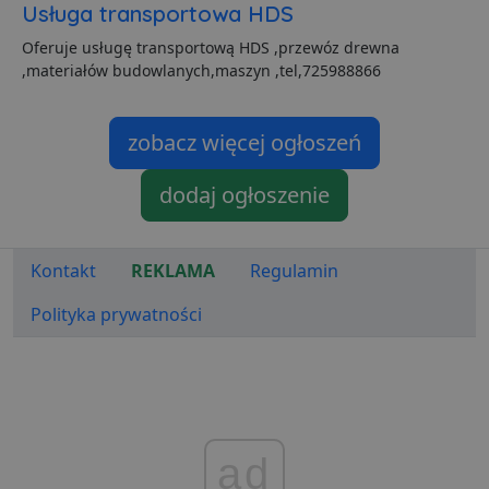
s
Usługa transportowa HDS
CookieScriptConsent
1 miesiąc
T
CookieScript
Oferuje usługę transportową HDS ,przewóz drewna
j
lubartow24.pl
p
,materiałów budowlanych,maszyn ,tel,725988866
C
S
z
p
zobacz więcej ogłoszeń
d
z
u
dodaj ogłoszenie
p
t
a
c
S
d
Kontakt
REKLAMA
Regulamin
p
Polityka prywatności
VISITOR_PRIVACY_METADATA
5 miesięcy 4
T
YouTube
tygodnie
j
.youtube.com
p
z
u
w
p
i
w
Polityce prywatności Google
R
ad
d
o