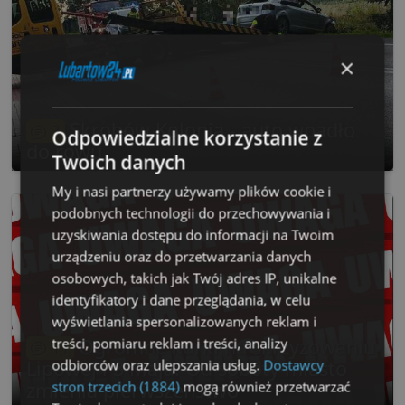
×
Skrobów Kolonia - auto wpadło
3
Odpowiedzialne korzystanie z
do rowu
Twoich danych
My i nasi partnerzy używamy plików cookie i
podobnych technologii do przechowywania i
uzyskiwania dostępu do informacji na Twoim
urządzeniu oraz do przetwarzania danych
osobowych, takich jak Twój adres IP, unikalne
identyfikatory i dane przeglądania, w celu
wyświetlania spersonalizowanych reklam i
Ogromne korki na skrzyżowaniu
treści, pomiaru reklam i treści, analizy
11
Lipowej i 3 Maja. Od soboty miasto
odbiorców oraz ulepszania usług.
Dostawcy
zmienia pierwszeństwo
stron trzecich (1884)
mogą również przetwarzać