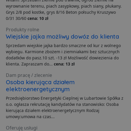
wyrownanie terenu, piach zasypkowy, piach siany, płukany.
Grys 2/8 pod kostke, grys 8/16 Beton połsuchy Kruszywo
Funkcjonalność
Niesklasyfikowane
0/31 30/60
cena: 10 zł
Produkty rolne
Wiejskie jajka możliwy dowóz do klienta
Sprzedam wiejskie jajka bardzo smaczne od kur z wolnego
wybiegu. Karmione zbożem i ziemniakami bez sztucznych
Niezbędne
Wydajność
Targetowanie
dodatków do pasz.10 szt. -13 zł Możliwość dowiezienia do
klienta. Zapraszam do...
cena: 13 zł
Funkcjonalność
Niesklasyfikowane
Dam pracę / zlecenie
Niezbędne pliki cookie umożliwiają korzystanie z
podstawowych funkcji strony internetowej, takich jak
Osoba kierująca działem
logowanie użytkownika i zarządzanie kontem. Bez
elektroenergetycznym
niezbędnych plików cookie nie można prawidłowo
korzystać ze strony internetowej.
Przedsiębiorstwo Energetyki Cieplnej w Lubartowie Spółka z
Dostawca
/
Okres
o.o. ogłasza rekrutację kandydatów na stanowisko: Osoba
Nazwa
O
Domena
przechowywania
kierująca działem elektroenergetycznym Rodzaj
umowy:umowa na czas...
ban0
.lubartow24.pl
4 minuty 57
P
sekund
d
p
Oferuję usługi
d