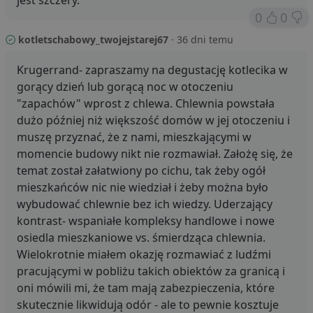
0
0
kotletschabowy_twojejstarej67
· 36 dni temu
Krugerrand- zapraszamy na degustację kotlecika w
gorący dzień lub gorącą noc w otoczeniu
"zapachów" wprost z chlewa. Chlewnia powstała
dużo później niż większość domów w jej otoczeniu i
muszę przyznać, że z nami, mieszkającymi w
momencie budowy nikt nie rozmawiał. Założę się, że
temat został załatwiony po cichu, tak żeby ogół
mieszkańców nic nie wiedział i żeby można było
wybudować chlewnie bez ich wiedzy. Uderzający
kontrast- wspaniałe kompleksy handlowe i nowe
osiedla mieszkaniowe vs. śmierdząca chlewnia.
Wielokrotnie miałem okazję rozmawiać z ludźmi
pracującymi w pobliżu takich obiektów za granicą i
oni mówili mi, że tam mają zabezpieczenia, które
skutecznie likwidują odór - ale to pewnie kosztuje