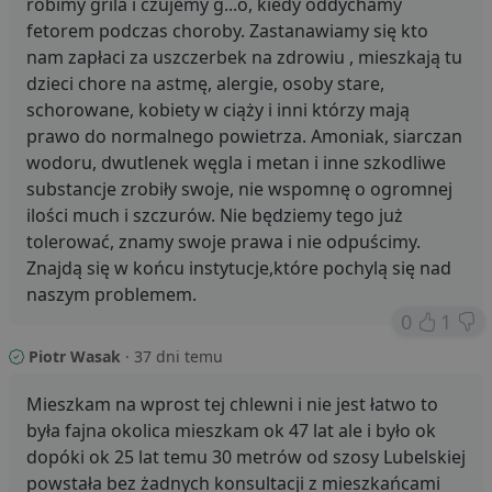
robimy grila i czujemy g...o, kiedy oddychamy
Niezbędne pliki cookie umożliwiają korzystanie z
fetorem podczas choroby. Zastanawiamy się kto
podstawowych funkcji strony internetowej, takich jak
logowanie użytkownika i zarządzanie kontem. Bez
nam zapłaci za uszczerbek na zdrowiu , mieszkają tu
niezbędnych plików cookie nie można prawidłowo
dzieci chore na astmę, alergie, osoby stare,
korzystać ze strony internetowej.
schorowane, kobiety w ciąży i inni którzy mają
Dostawca
/
Okres
Nazwa
O
Domena
przechowywania
prawo do normalnego powietrza. Amoniak, siarczan
wodoru, dwutlenek węgla i metan i inne szkodliwe
ban0
.lubartow24.pl
4 minuty 57
P
sekund
d
substancje zrobiły swoje, nie wspomnę o ogromnej
p
d
ilości much i szczurów. Nie będziemy tego już
s
tolerować, znamy swoje prawa i nie odpuścimy.
CookieScriptConsent
1 miesiąc
T
CookieScript
Znajdą się w końcu instytucje,które pochylą się nad
j
lubartow24.pl
p
naszym problemem.
C
0
1
S
z
p
Piotr Wasak
· 37 dni temu
d
z
u
Mieszkam na wprost tej chlewni i nie jest łatwo to
p
t
była fajna okolica mieszkam ok 47 lat ale i było ok
a
dopóki ok 25 lat temu 30 metrów od szosy Lubelskiej
c
S
powstała bez żadnych konsultacji z mieszkańcami
d