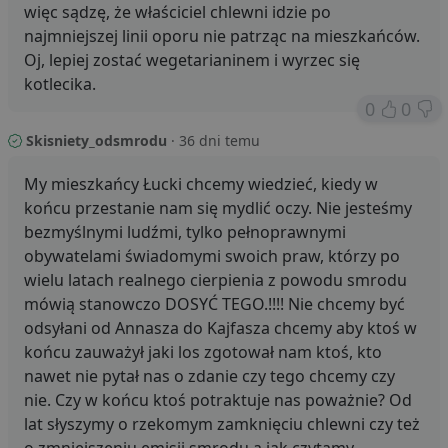
więc sądzę, że właściciel chlewni idzie po
najmniejszej linii oporu nie patrząc na mieszkańców.
Oj, lepiej zostać wegetarianinem i wyrzec się
kotlecika.
0
0
Skisniety_odsmrodu
· 36 dni temu
My mieszkańcy Łucki chcemy wiedzieć, kiedy w
końcu przestanie nam się mydlić oczy. Nie jesteśmy
bezmyślnymi ludźmi, tylko pełnoprawnymi
obywatelami świadomymi swoich praw, którzy po
wielu latach realnego cierpienia z powodu smrodu
mówią stanowczo DOSYĆ TEGO.!!!! Nie chcemy być
odsyłani od Annasza do Kajfasza chcemy aby ktoś w
końcu zauważył jaki los zgotował nam ktoś, kto
nawet nie pytał nas o zdanie czy tego chcemy czy
nie. Czy w końcu ktoś potraktuje nas poważnie? Od
lat słyszymy o rzekomym zamknięciu chlewni czy też
o zmniejszeniu emisji smrodu a jak czytamy