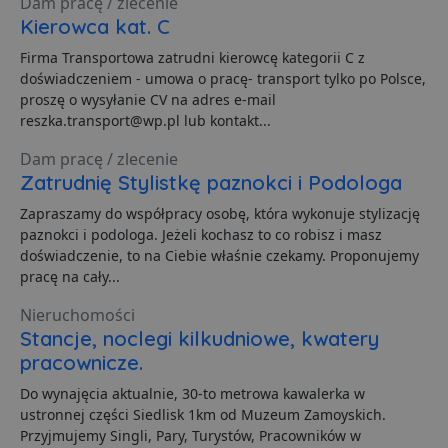
Dam pracę / zlecenie
reklamo
raportów
Kierowca kat. C
analitycznych
uid
.adform.net
2 miesiące
Ten plik
witryn.
zapewni
Firma Transportowa zatrudni kierowcę kategorii C z
jednozn
__eoi
.lubartow24.pl
5 miesięcy 4
Ten plik cook
doświadczeniem - umowa o pracę- transport tylko po Polsce,
przypisa
tygodnie
jest używany
wygene
nagrywania
proszę o wysyłanie CV na adres e-mail
maszyn
zaangażowan
reszka.transport@wp.pl lub kontakt...
identyfi
użytkownika 
użytkow
interakcji ze
gromadz
stroną
Dam pracę / zlecenie
aktywno
internetową,
stronie
Zatrudnię Stylistkę paznokci i Podologa
pomagając
internet
poprawić
Dane te
doświadczeni
Zapraszamy do współpracy osobę, która wykonuje stylizację
przesył
użytkownika 
stronom
paznokci i podologa. Jeżeli kochasz to co robisz i masz
analizować
w celu a
wydajność
doświadczenie, to na Ciebie właśnie czekamy. Proponujemy
raporto
strony
pracę na cały...
internetowej.
uid
.criteo.com
1 rok
Ten plik
zapewni
FCCDCF
.lubartow24.pl
1 rok
Ten plik cook
Nieruchomości
jednozn
jest używany
przypisa
Stancje, noclegi kilkudniowe, kwatery
analizy
wygene
wewnętrznej
pracownicze.
maszyn
przez operato
identyfi
witryny.
użytkow
Do wynajęcia aktualnie, 30-to metrowa kawalerka w
gromadz
ustronnej części Siedlisk 1km od Muzeum Zamoyskich.
aktywno
stronie
Przyjmujemy Singli, Pary, Turystów, Pracowników w
internet