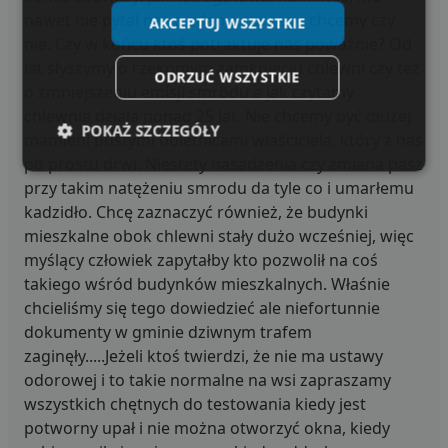
nawet nie pytał nas o zdanie czy tego chcemy czy
AKCEPTUJ WSZYSTKIE
nie. Czy w końcu ktoś potraktuje nas poważnie? Od
lat słyszymy o rzekomym zamknięciu chlewni czy też
ODRZUĆ WSZYSTKIE
o zmniejszeniu emisji smrodu a jak czytamy
chlewnia działa ponad 25 lat. Nie chcemy być dłużej
POKAŻ SZCZEGÓŁY
mamieni pustymi obietnicami właściciela, który z nas
po prostu drwi. Niestety nasadzenia czy zmiana pasz
Niezbędne
Wydajność
Targetowanie
przy takim natężeniu smrodu da tyle co i umarłemu
kadzidło. Chcę zaznaczyć również, że budynki
mieszkalne obok chlewni stały dużo wcześniej, więc
Funkcjonalność
Niesklasyfikowane
myślący człowiek zapytałby kto pozwolił na coś
takiego wśród budynków mieszkalnych. Właśnie
chcieliśmy się tego dowiedzieć ale niefortunnie
dokumenty w gminie dziwnym trafem
zaginęły.....Jeżeli ktoś twierdzi, że nie ma ustawy
odorowej i to takie normalne na wsi zapraszamy
Niezbędne
Wydajność
Targetowanie
wszystkich chętnych do testowania kiedy jest
Funkcjonalność
Niesklasyfikowane
potworny upał i nie można otworzyć okna, kiedy