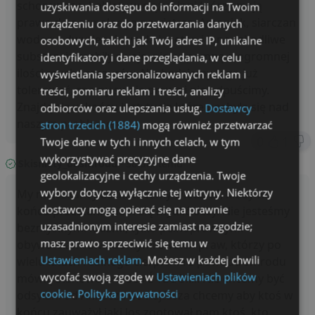
schorowane, kobiety w ciąży i inni którzy mają
uzyskiwania dostępu do informacji na Twoim
prawo do normalnego powietrza. Amoniak, siarczan
urządzeniu oraz do przetwarzania danych
wodoru, dwutlenek węgla i metan i inne szkodliwe
osobowych, takich jak Twój adres IP, unikalne
substancje zrobiły swoje, nie wspomnę o ogromnej
identyfikatory i dane przeglądania, w celu
ilości much i szczurów. Nie będziemy tego już
wyświetlania spersonalizowanych reklam i
tolerować, znamy swoje prawa i nie odpuścimy.
treści, pomiaru reklam i treści, analizy
Znajdą się w końcu instytucje,które pochylą się nad
odbiorców oraz ulepszania usług.
Dostawcy
naszym problemem.
stron trzecich (1884)
mogą również przetwarzać
0
1
Twoje dane w tych i innych celach, w tym
wykorzystywać precyzyjne dane
Skisniety_odsmrodu
· 36 dni temu
geolokalizacyjne i cechy urządzenia. Twoje
wybory dotyczą wyłącznie tej witryny. Niektórzy
My mieszkańcy Łucki chcemy wiedzieć, kiedy w
dostawcy mogą opierać się na prawnie
końcu przestanie nam się mydlić oczy. Nie jesteśmy
uzasadnionym interesie zamiast na zgodzie;
bezmyślnymi ludźmi, tylko pełnoprawnymi
masz prawo sprzeciwić się temu w
obywatelami świadomymi swoich praw, którzy po
Ustawieniach reklam
. Możesz w każdej chwili
wielu latach realnego cierpienia z powodu smrodu
wycofać swoją zgodę w
Ustawieniach plików
mówią stanowczo DOSYĆ TEGO.!!!! Nie chcemy być
cookie
.
Polityka prywatności
odsyłani od Annasza do Kajfasza chcemy aby ktoś w
końcu zauważył jaki los zgotował nam ktoś, kto