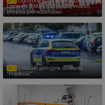
Ogromne korki na skrzyżowaniu
2
Lipowej i 3 Maja. Od soboty miasto
zmienia pierwszeństwo
UWAGA! policyjne działania
2
"Prędkość"