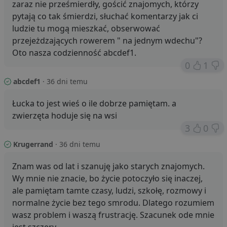
zaraz nie prześmierdły, gościć znajomych, którzy
pytają co tak śmierdzi, słuchać komentarzy jak ci
ludzie tu mogą mieszkać, obserwować
przejeżdzających rowerem " na jednym wdechu"?
Oto nasza codzienność abcdef1.
0
1
abcdef1
· 36 dni temu
Łucka to jest wieś o ile dobrze pamiętam. a
zwierzęta hoduje się na wsi
3
0
Krugerrand
· 36 dni temu
Znam was od lat i szanuję jako starych znajomych.
Wy mnie nie znacie, bo życie potoczyło się inaczej,
ale pamiętam tamte czasy, ludzi, szkołę, rozmowy i
normalne życie bez tego smrodu. Dlatego rozumiem
wasz problem i waszą frustrację. Szacunek ode mnie
jest szczery.