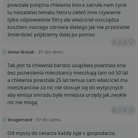
p
powstała potężna chlewnia ktora zatruła nam życie
tu niezalatwi tematu fetoru zieleń inne rzywienie
VISITOR_PRIVACY_METADATA
5 miesięcy 4
T
YouTube
tygodnie
j
.youtube.com
tylko odpowiednie filtry ale właściciel oszczędza
p
z
kosztem naszego zdrowia dlatego jak nie przestanie
u
w
śmierdzieć pójdziemy dalej po pomoc
p
0
0
i
w
Polityce prywatności Google
R
Anna Wasak
· 37 dni temu
d
o
n
Tak jest ta chlewnia bardzo uciązliwa powstala ona
i
bez pozwolenia mieszkancy mieszkają tam od 50 lat
p
z
a chlewnia powstała 25 lat temua sam właściciel ma
i
z
mieszkanców za nic nie stosuje się do wytycznych
u
p
aby emisja smrodu była mniejsza urzędy jak zwykle
s
nic nie mogą
PHPSESSID
3 dni
C
PHP.net
0
0
g
.lubartow24.pl
p
Krugerrand
· 37 dni temu
o
P
i
Od myszy do cesarza każdy żyje z gospodarza.
o
p