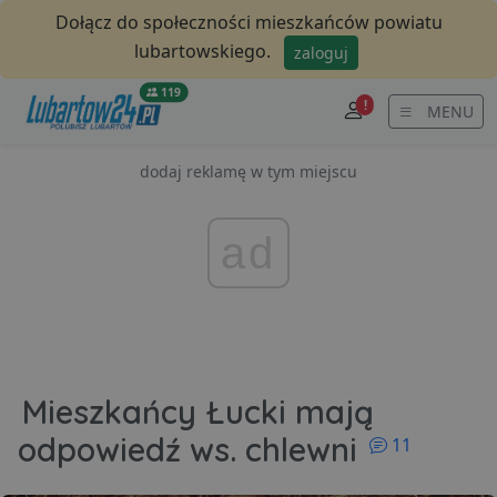
Dołącz do społeczności mieszkańców powiatu
lubartowskiego.
zaloguj
119
!
MENU
dodaj reklamę w tym miejscu
ad
Mieszkańcy Łucki mają
komentar
odpowiedź ws. chlewni
11