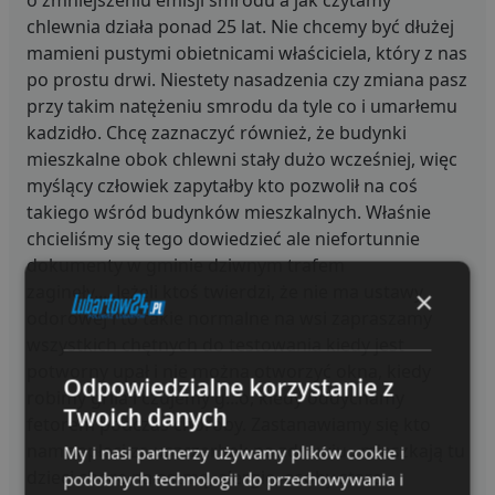
chlewnia działa ponad 25 lat. Nie chcemy być dłużej
mamieni pustymi obietnicami właściciela, który z nas
po prostu drwi. Niestety nasadzenia czy zmiana pasz
przy takim natężeniu smrodu da tyle co i umarłemu
kadzidło. Chcę zaznaczyć również, że budynki
mieszkalne obok chlewni stały dużo wcześniej, więc
myślący człowiek zapytałby kto pozwolił na coś
takiego wśród budynków mieszkalnych. Właśnie
chcieliśmy się tego dowiedzieć ale niefortunnie
dokumenty w gminie dziwnym trafem
zaginęły.....Jeżeli ktoś twierdzi, że nie ma ustawy
×
odorowej i to takie normalne na wsi zapraszamy
wszystkich chętnych do testowania kiedy jest
potworny upał i nie można otworzyć okna, kiedy
Odpowiedzialne korzystanie z
robimy grila i czujemy g...o, kiedy oddychamy
Twoich danych
fetorem podczas choroby. Zastanawiamy się kto
nam zapłaci za uszczerbek na zdrowiu , mieszkają tu
My i nasi partnerzy używamy plików cookie i
dzieci chore na astmę, alergie, osoby stare,
podobnych technologii do przechowywania i