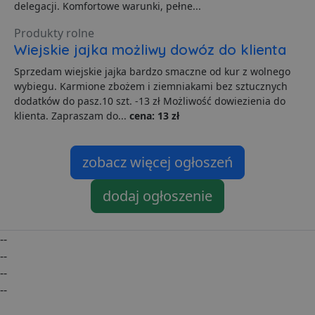
delegacji. Komfortowe warunki, pełne...
Dane te
przesył
stronom
Produkty rolne
w celu a
raporto
Wiejskie jajka możliwy dowóz do klienta
g
1 rok
Ten plik
Eventbrite Inc.
Sprzedam wiejskie jajka bardzo smaczne od kur z wolnego
jest pow
.creativecdn.com
wybiegu. Karmione zbożem i ziemniakami bez sztucznych
Eventbri
do dost
dodatków do pasz.10 szt. -13 zł Możliwość dowiezienia do
treści
klienta. Zapraszam do...
cena: 13 zł
dostos
do zain
użytkow
końcowe
ulepsza
zobacz więcej ogłoszeń
tworzeni
Ten plik
jest rów
dodaj ogłoszenie
używan
celów re
wydarze
--
--
--
--