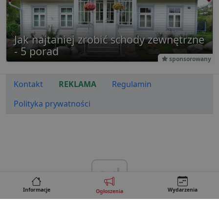
Jak najtaniej zrobić schody zewnętrzne
- 5 porad
sponsorowany
Kontakt
REKLAMA
Regulamin
Polityka prywatności
ad
Informacje
Wydarzenia
Ogłoszenia