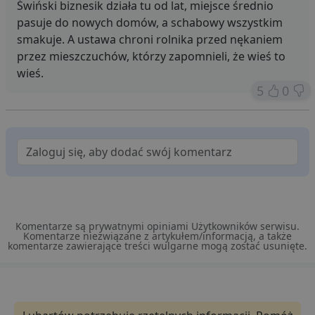
Świński biznesik działa tu od lat, miejsce średnio
u
o
pasuje do nowych domów, a schabowy wszystkim
z
smakuje. A ustawa chroni rolnika przed nękaniem
u
Z
przez mieszczuchów, którzy zapomnieli, że wieś to
l
g
wieś.
l
j
5
0
b
d
d
p
u
s
z
u
m
s
ban1
.lubartow24.pl
4 minuty 57
P
sekund
d
Komentarze są prywatnymi opiniami Użytkowników serwisu.
p
Komentarze niezwiązane z artykułem/informacją, a także
d
komentarze zawierające treści wulgarne mogą zostać usunięte.
s
Dostawca
/
Nazwa
Domena
prz