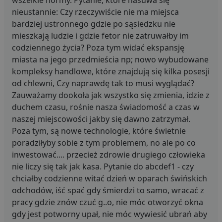
nieustannie: Czy rzeczywiście nie ma miejsca
bardziej ustronnego gdzie po sąsiedzku nie
mieszkają ludzie i gdzie fetor nie zatruwałby im
codziennego życia? Poza tym widać ekspansję
miasta na jego przedmieścia np; nowo wybudowane
kompleksy handlowe, które znajdują się kilka posesji
od chlewni, Czy naprawdę tak to musi wyglądać?
Zauważamy dookoła jak wszystko się zmienia, idzie z
duchem czasu, rośnie nasza świadomość a czas w
naszej miejscowości jakby się dawno zatrzymał.
Poza tym, są nowe technologie, które świetnie
poradziłyby sobie z tym problemem, no ale po co
inwestować.... przecież zdrowie drugiego człowieka
nie liczy się tak jak kasa. Pytanie do abcdef1 - czy
chciałby codzienne witać dzień w oparach świńskich
odchodów, iść spać gdy śmierdzi to samo, wracać z
pracy gdzie znów czuć g..o, nie móc otworzyć okna
gdy jest potworny upał, nie móc wywiesić ubrań aby