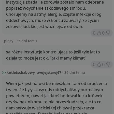
instytucja zbada ile zdrowia zostało nam odebrane
poprzez wdychanie szkodliwego smrodu.
Chorujemy na astmy, alergie, częste infekcje dróg
oddechowych, może w końcu zauważy, że życie i
zdrowie ludzkie jest ważniejsze od świń.
0
0
~pigsy
· 35 dni temu
są różne instytucje kontrolujące to jeśli tyle lat to
działa to może jest ok. "taki mamy klimat"
0
0
kotletschabowy_twojejstarej67
· 36 dni temu
Wiem jak jest na wsi bo mieszkam tam od urodzenia
i wiem że były czasy gdy oddychaliśmy normalnym
powietrzem, nawet jak ktoś hodował kilka krówek
czy świnek nikomu to nie przeszkadzało, ale to co
nam serwuje właściciel tej chlewni przekracza
wszelkie normy. Pytanie, które nasuwa się