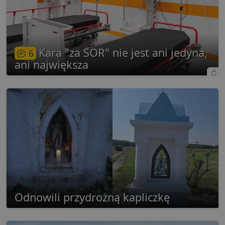
Kara "za SOR" nie jest ani jedyna,
6
ani największa
Odnowili przydrożną kapliczkę