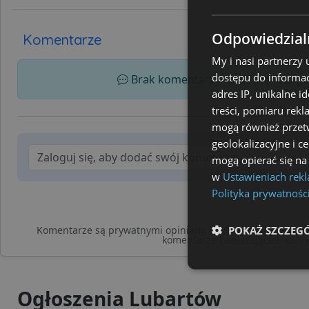
Odpowiedzialn
Komentarze
My i nasi partnerzy
dostępu do informac
Brak komentarzy. Bądź pierwszą os
adres IP, unikalne i
treści, pomiaru rekl
mogą również przetw
geolokalizacyjne i c
mogą opierać się na
w
Ustawieniach rek
Polityka prywatnośc
POKAŻ SZCZEG
Komentarze są prywatnymi opiniami Użytkowników serwisu.
komentarze zawierające treści 
Niezbędne
Ogłoszenia Lubartów