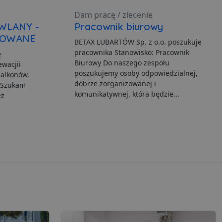
Dam pracę / zlecenie
WLANY -
Pracownik biurowy
LOWANE
BETAX LUBARTÓW Sp. z o.o. poszukuje
ane
pracownika Stanowisko: Pracownik
ę
nie użytkownika i
Biurowy Do naszego zespołu
wacjii
poszukujemy osoby odpowiedzialnej,
balkonów.
dobrze zorganizowanej i
. Szukam
komunikatywnej, która będzie...
ez
ia serwisu
gę Cookie-Script.com do
h zgody użytkownika na
er cookie Cookie-
howywania zgody
h interakcji z witryną.
dzającego na różne
niając, że ich
yszłych sesjach.
te na języku PHP. Jest
a używany do obsługi
st to liczba generowana