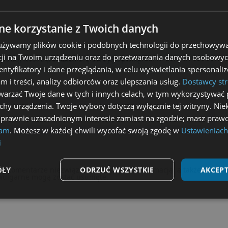
e korzystanie z Twoich danych
 używamy plików cookie i podobnych technologii do przechowywa
ji na Twoim urządzeniu oraz do przetwarzania danych osobowych
obą, która podzieli się swoją opinią!
dentyfikatory i dane przeglądania, w celu wyświetlania spersonal
am i treści, analizy odbiorców oraz ulepszania usług.
Dostawcy str
arzać Twoje dane w tych i innych celach, w tym wykorzystywać 
echy urządzenia. Twoje wybory dotyczą wyłącznie tej witryny. Ni
 prawnie uzasadnionym interesie zamiast na zgodzie; masz prawo
lam
. Możesz w każdej chwili wycofać swoją zgodę w
Ustawieniach
i
ÓŁY
ODRZUĆ WSZYSTKIE
AKCEPT
 Komentarze niezwiązane z artykułem/informacją, a także
wulgarne mogą zostać usunięte.
Wydajność
Targetowanie
Funkcjonalność