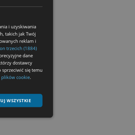
nia i uzyskiwania
, takich jak Twój
izowanych reklam i
on trzecich (1884)
precyzyjne dane
ektórzy dostawcy
 sprzeciwić się temu
 plików cookie
.
UJ WSZYSTKIE
Niesklasyfikowane