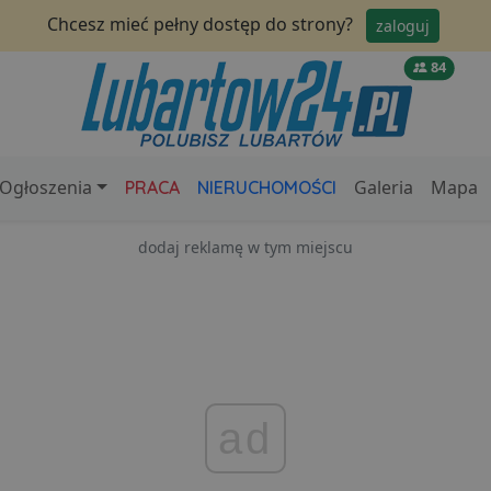
Chcesz mieć pełny dostęp do strony?
zaloguj
84
Ogłoszenia
Galeria
Mapa
PRACA
NIERUCHOMOŚCI
dodaj reklamę w tym miejscu
ad