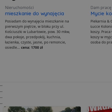
Nieruchomości
Dam pracę 
mieszkanie do wynajęcia
Mycie ko
Posiadam do wynajęcia mieszkanie na
Piekarnia & 
Ni
pierwszym piętrze, w bloku przy ul.
Łucce Koloni
Niezbędne pliki cookie u
Kościuszki w Lubartowie, pow. 30 mkw,
koszy. Praca
zarządzanie kontem. Bez 
dwa pokoje, przedpokój, kuchnia,
koszy w myjc
łazienka, czyste, jasne, po remoncie,
osoba do pra
Nazwa
osiedle...
cena: 1700 zł
ban0
CookieScriptConsent
VISITOR_PRIVACY_MET
--
--
--
--
PHPSESSID