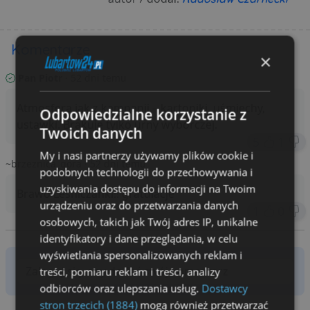
Komentarze
×
Pan Piotr
· 52 dni temu
Atmosfera jak z kampanii – kartoniki, uśmiechy,
Odpowiedzialne korzystanie z
ustawki. Brakuje tylko urny wyborczej.
Twoich danych
5
1
My i nasi partnerzy używamy plików cookie i
~brzeznica_gora
· 52 dni temu
podobnych technologii do przechowywania i
uzyskiwania dostępu do informacji na Twoim
Brawo Leśniczanki!! gratulacje
urządzeniu oraz do przetwarzania danych
1
0
osobowych, takich jak Twój adres IP, unikalne
identyfikatory i dane przeglądania, w celu
wyświetlania spersonalizowanych reklam i
treści, pomiaru reklam i treści, analizy
odbiorców oraz ulepszania usług.
Dostawcy
stron trzecich (1884)
mogą również przetwarzać