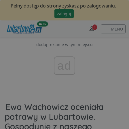
Pełny dostęp do strony zyskasz po zalogowaniu.
zaloguj
35
!
MENU
dodaj reklamę w tym miejscu
ad
Ewa Wachowicz oceniała
potrawy w Lubartowie.
Gospodynie z naszego