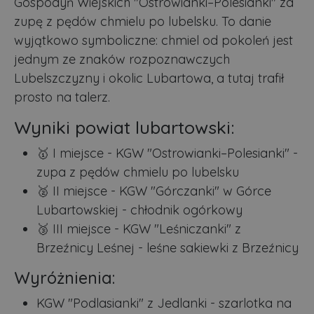
Gospodyń Wiejskich "Ostrowianki–Polesianki" za
zupę z pędów chmielu po lubelsku. To danie
wyjątkowo symboliczne: chmiel od pokoleń jest
jednym ze znaków rozpoznawczych
Lubelszczyzny i okolic Lubartowa, a tutaj trafił
prosto na talerz.
Wyniki powiat lubartowski:
🥇 I miejsce - KGW "Ostrowianki–Polesianki" -
zupa z pędów chmielu po lubelsku
🥈 II miejsce - KGW "Górczanki" w Górce
Lubartowskiej - chłodnik ogórkowy
🥉 III miejsce - KGW "Leśniczanki" z
Brzeźnicy Leśnej - leśne sakiewki z Brzeźnicy
Wyróżnienia:
KGW "Podlasianki" z Jedlanki - szarlotka na