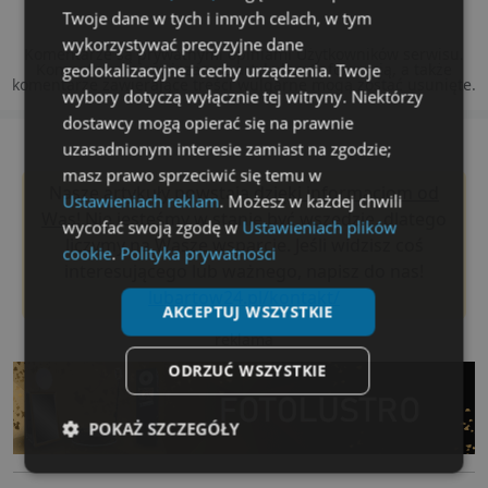
Twoje dane w tych i innych celach, w tym
wykorzystywać precyzyjne dane
Komentarze są prywatnymi opiniami Użytkowników serwisu.
Komentarze niezwiązane z artykułem/informacją, a także
geolokalizacyjne i cechy urządzenia. Twoje
komentarze zawierające treści wulgarne mogą zostać usunięte.
wybory dotyczą wyłącznie tej witryny. Niektórzy
dostawcy mogą opierać się na prawnie
uzasadnionym interesie zamiast na zgodzie;
masz prawo sprzeciwić się temu w
Nasze artykuły powstają
dzięki informacjom od
Ustawieniach reklam
. Możesz w każdej chwili
Was!
Nie jesteśmy w stanie być wszędzie, dlatego
wycofać swoją zgodę w
Ustawieniach plików
liczymy na Wasze wsparcie. Jeśli widzisz coś
cookie
.
Polityka prywatności
interesującego lub ważnego, napisz do nas!
lubartow24.pl/kontakt/
AKCEPTUJ WSZYSTKIE
reklama
ODRZUĆ WSZYSTKIE
POKAŻ SZCZEGÓŁY
Niezbędne
Wydajność
Targetowanie