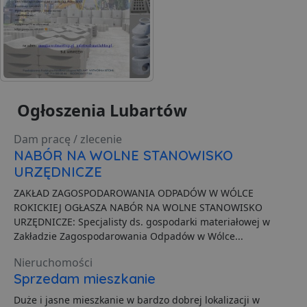
d
s
CookieScriptConsent
1 miesiąc
T
CookieScript
j
lubartow24.pl
p
C
S
z
p
d
Ogłoszenia Lubartów
z
u
p
Dam pracę / zlecenie
t
a
NABÓR NA WOLNE STANOWISKO
c
S
URZĘDNICZE
d
p
ZAKŁAD ZAGOSPODAROWANIA ODPADÓW W WÓLCE
ROKICKIEJ OGŁASZA NABÓR NA WOLNE STANOWISKO
VISITOR_PRIVACY_METADATA
5 miesięcy 4
T
YouTube
tygodnie
j
.youtube.com
URZĘDNICZE: Specjalisty ds. gospodarki materiałowej w
p
Zakładzie Zagospodarowania Odpadów w Wólce...
z
u
w
Nieruchomości
p
i
Sprzedam mieszkanie
w
Polityce prywatności Google
R
Duże i jasne mieszkanie w bardzo dobrej lokalizacji w
d