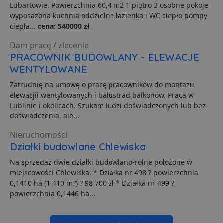
o
Lubartowie. Powierzchnia 60,4 m2 1 piętro 3 osobne pokoje
n
wyposażona kuchnia oddzielne łazienka i WC ciepło pompy
i
p
ciepła...
cena: 540000 zł
z
i
Dam pracę / zlecenie
z
u
PRACOWNIK BUDOWLANY - ELEWACJE
p
s
WENTYLOWANE
PHPSESSID
3 dni
C
PHP.net
Zatrudnię na umowę o pracę pracowników do montażu
g
.lubartow24.pl
elewacjii wentylowanych i balustrad balkonów. Praca w
p
o
Lublinie i okolicach. Szukam ludzi doświadczonych lub bez
P
doświadczenia, ale...
i
o
p
Nieruchomości
u
o
Działki budowlane Chlewiska
z
u
Na sprzedaż dwie działki budowlano-rolne położone w
Z
l
miejscowości Chlewiska: * Działka nr 498 ? powierzchnia
g
0,1410 ha (1 410 m?) ? 98 700 zł * Działka nr 499 ?
l
j
powierzchnia 0,1446 ha...
b
d
d
p