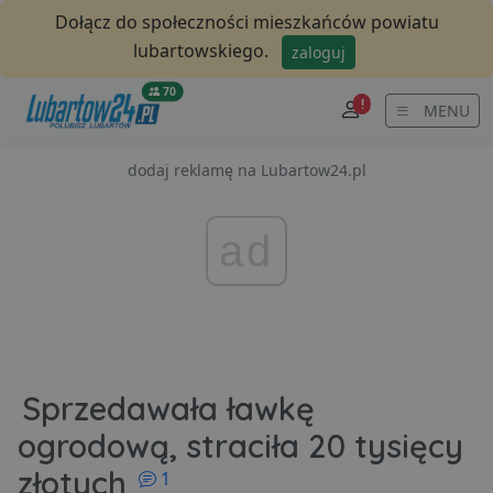
Dołącz do społeczności mieszkańców powiatu
lubartowskiego.
zaloguj
70
!
MENU
dodaj reklamę na Lubartow24.pl
ad
Sprzedawała ławkę
ogrodową, straciła 20 tysięcy
komentarzy
złotych
1