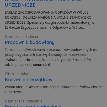
URZĘDNICZE
ZAKŁAD ZAGOSPODAROWANIA ODPADÓW W WÓLCE
ROKICKIEJ OGŁASZA NABÓR NA WOLNE STANOWISKO
URZĘDNICZE: Specjalisty ds. gospodarki materiałowej w
Zakładzie Zagospodarowania Odpadów w Wólce...
Niezbędne
Wydajność
Targetowanie
Funkcjonalność
Niesklasyfikowane
Dam pracę / zlecenie
Pracownik budowlany
Niezbędne pliki cookie umożliwiają korzystanie z
podstawowych funkcji strony internetowej, takich jak
Zatrudnię doświadczonych pracowników budowlanych do
logowanie użytkownika i zarządzanie kontem. Bez
pracy przy stanach surowych(osoby do murowania,
niezbędnych plików cookie nie można prawidłowo
szalowania i zbrojenia) lub małą brygadę. Szczegółów
korzystać ze strony internetowej.
udzielę przez tel.
cena: 40 zł
Dostawca
/
Okres
Nazwa
O
Domena
przechowywania
Oferuję usługi
ban0
.lubartow24.pl
4 minuty 57
P
Koszenie nieużytków
sekund
d
p
Witam oferuje koszenie kosiarką bijakowa nieużytków okolice
d
s
Lubartowa
CookieScriptConsent
1 miesiąc
T
CookieScript
Dam pracę / zlecenie
j
lubartow24.pl
p
Praca branża budowlana