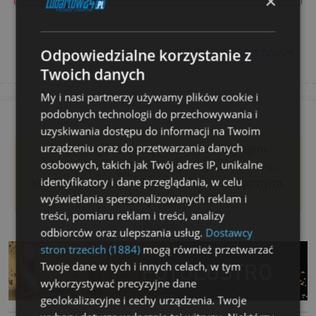
×
autor / dodał:
Lubartow24
Odpowiedzialne korzystanie z
Twoich danych
My i nasi partnerzy używamy plików cookie i
podobnych technologii do przechowywania i
uzyskiwania dostępu do informacji na Twoim
urządzeniu oraz do przetwarzania danych
Chcesz być na bieżąco z najważniejszymi
osobowych, takich jak Twój adres IP, unikalne
informacjami z okolic? Wspieraj nasz serwis,
identyfikatory i dane przeglądania, w celu
komentuj artykuły i dziel się nimi ze znajomymi.
wyświetlania spersonalizowanych reklam i
Razem tworzymy Lubartów24!
treści, pomiaru reklam i treści, analizy
reklama
odbiorców oraz ulepszania usług.
Dostawcy
stron trzecich (1884)
mogą również przetwarzać
Twoje dane w tych i innych celach, w tym
wykorzystywać precyzyjne dane
geolokalizacyjne i cechy urządzenia. Twoje