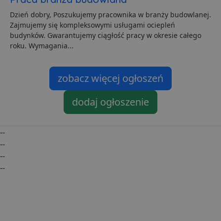
C
S
Dzień dobry, Poszukujemy pracownika w branży budowlanej.
z
p
Zajmujemy się kompleksowymi usługami ociepleń
d
budynków. Gwarantujemy ciągłość pracy w okresie całego
z
u
roku. Wymagania...
p
t
a
c
zobacz więcej ogłoszeń
S
d
p
dodaj ogłoszenie
VISITOR_PRIVACY_METADATA
5 miesięcy 4
T
YouTube
tygodnie
j
.youtube.com
p
z
--
u
w
--
p
i
--
w
Polityce prywatności Google
--
R
d
o
n
i
p
z
i