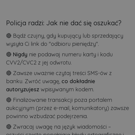
Policja radzi: Jak nie dać się oszukać?
🔴 Bądź czujny, gdy kupujący lub sprzedający
wysyła Ci link do "odbioru pieniędzy".
🔴
Nigdy
nie podawaj numeru karty i kodu
CVV2/CVC2 z jej odwrotu.
🔴 Zawsze uważnie czytaj treści SMS-ów z
banku. Zwróć uwagę,
co dokładnie
autoryzujesz
wpisywanym kodem.
🔴 Finalizowanie transakcji poza portalem
aukcyjnym (przez e-mail, komunikatory) zawsze
powinno wzbudzać podejrzenia.
🔴 Zwracaj uwagę na język wiadomości –
oszuści często popełniają błędy ortograficzne i