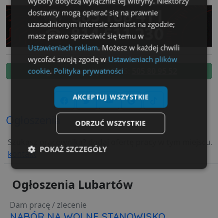
wybory dotyczą wyłącznie tej witryny. Niektórzy
dostawcy mogą opierać się na prawnie
uzasadnionym interesie zamiast na zgodzie;
masz prawo sprzeciwić się temu w
Ustawieniach reklam
. Możesz w każdej chwili
wycofać swoją zgodę w
Ustawieniach plików
cookie
.
Polityka prywatności
Zgłoś temat. Wyślij SMS:
505 80 95 52
AKCEPTUJ WSZYSTKIE
Ogłoszenia
ODRZUĆ WSZYSTKIE
Szukasz pracownika? dodaj ofertę pracy w tym miejscu.
POKAŻ SZCZEGÓŁY
kontakt
Niezbędne
Wydajność
Targetowanie
Ogłoszenia Lubartów
Dam pracę / zlecenie
Funkcjonalność
Niesklasyfikowane
NABÓR NA WOLNE STANOWISKO