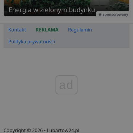
używan
celów re
Energia w zielonym budynku
wydarze
sponsorowany
Kontakt
REKLAMA
Regulamin
Polityka prywatności
ad
Copyright © 2026 • Lubartow24.pl