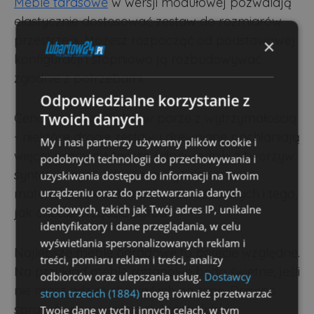
Meble tarasowe
w wersji modułowej pozwalają
elastycznie dostosować zestaw do rozmiarów
przestrzeni. Możesz rozpocząć od podstawowej
×
konfiguracji i stopniowo ją rozbudowywać
zgodnie z potrzebami.
Odpowiedzialne korzystanie z
Twoich danych
Cena nie zawsze idzie w parze z wytrzymałością
- niektóre drogie zestawy drewniane pochłaniają
My i nasi partnerzy używamy plików cookie i
więcej pracy niż tańsze odpowiedniki z tworzyw
podobnych technologii do przechowywania i
syntetycznych. Ważne, żebyś dopasował
uzyskiwania dostępu do informacji na Twoim
urządzeniu oraz do przetwarzania danych
materiał do swoich możliwości czasowych i tego,
osobowych, takich jak Twój adres IP, unikalne
jak chcesz urządzić ogród.
identyfikatory i dane przeglądania, w celu
wyświetlania spersonalizowanych reklam i
Najlepsze meble ogrodowe to pojęcie względne.
treści, pomiaru reklam i treści, analizy
Na przykład meble rattanowe będą świetne, jeśli
odbiorców oraz ulepszania usług.
Dostawcy
nie masz gdzieś chować ich na zimę. Drewno
stron trzecich (1884)
mogą również przetwarzać
sprawdzi się u właścicieli, którzy lubią
Twoje dane w tych i innych celach, w tym