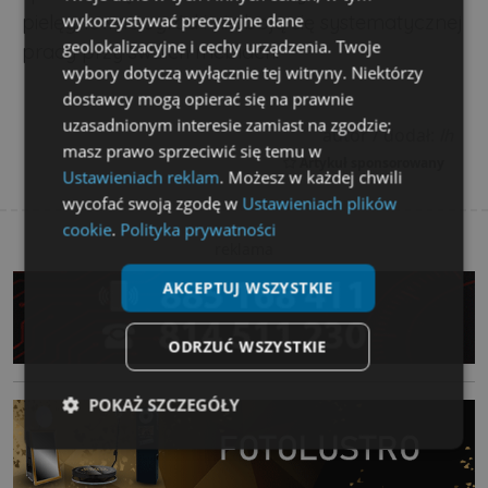
wykorzystywać precyzyjne dane
pielęgnować ogród i nie boją się systematycznej
geolokalizacyjne i cechy urządzenia. Twoje
pracy przy swoich meblach.
wybory dotyczą wyłącznie tej witryny. Niektórzy
dostawcy mogą opierać się na prawnie
uzasadnionym interesie zamiast na zgodzie;
autor / dodał:
lh
masz prawo sprzeciwić się temu w
Artykuł sponsorowany
Ustawieniach reklam
. Możesz w każdej chwili
wycofać swoją zgodę w
Ustawieniach plików
cookie
.
Polityka prywatności
reklama
AKCEPTUJ WSZYSTKIE
ODRZUĆ WSZYSTKIE
POKAŻ SZCZEGÓŁY
Niezbędne
Wydajność
Targetowanie