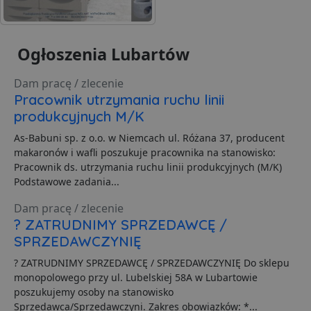
CookieScriptConsent
1 miesiąc
T
CookieScript
j
lubartow24.pl
p
C
Ogłoszenia Lubartów
S
z
p
Dam pracę / zlecenie
d
z
Pracownik utrzymania ruchu linii
u
produkcyjnych M/K
p
t
a
As-Babuni sp. z o.o. w Niemcach ul. Różana 37, producent
c
makaronów i wafli poszukuje pracownika na stanowisko:
S
d
Pracownik ds. utrzymania ruchu linii produkcyjnych (M/K)
p
Podstawowe zadania...
VISITOR_PRIVACY_METADATA
5 miesięcy 4
T
YouTube
tygodnie
j
.youtube.com
Dam pracę / zlecenie
p
? ZATRUDNIMY SPRZEDAWCĘ /
z
u
SPRZEDAWCZYNIĘ
w
p
i
? ZATRUDNIMY SPRZEDAWCĘ / SPRZEDAWCZYNIĘ Do sklepu
w
monopolowego przy ul. Lubelskiej 58A w Lubartowie
Polityce prywatności Google
R
d
poszukujemy osoby na stanowisko
o
Sprzedawca/Sprzedawczyni. Zakres obowiązków: *...
n