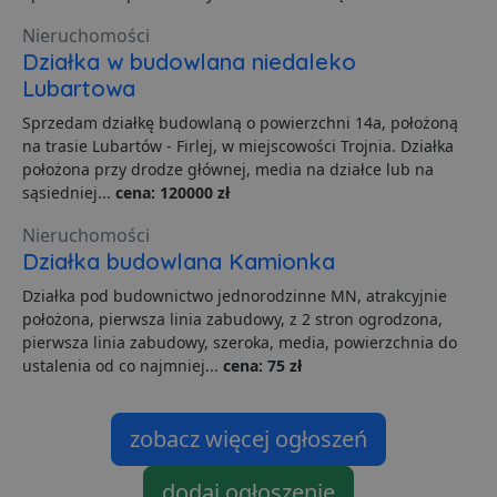
i
p
Nieruchomości
z
Działka w budowlana niedaleko
i
z
Lubartowa
u
p
Sprzedam działkę budowlaną o powierzchni 14a, położoną
s
na trasie Lubartów - Firlej, w miejscowości Trojnia. Działka
PHPSESSID
3 dni
C
PHP.net
położona przy drodze głównej, media na działce lub na
g
.lubartow24.pl
p
sąsiedniej...
cena: 120000 zł
o
P
Nieruchomości
i
o
Działka budowlana Kamionka
p
u
Działka pod budownictwo jednorodzinne MN, atrakcyjnie
o
z
położona, pierwsza linia zabudowy, z 2 stron ogrodzona,
u
pierwsza linia zabudowy, szeroka, media, powierzchnia do
Z
l
ustalenia od co najmniej...
cena: 75 zł
g
l
j
b
zobacz więcej ogłoszeń
d
d
p
u
dodaj ogłoszenie
s