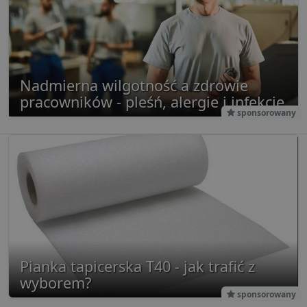
ulepsza
tworzeni
Ten plik
jest rów
używan
celów re
wydarze
Nadmierna wilgotność a zdrowie
pracowników - pleśń, alergie i infekcje
sponsorowany
Pianka tapicerska T40 - jak trafić z
wyborem?
sponsorowany