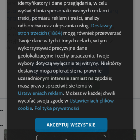
identyfikatory i dane przeglądania, w celu
Nieruchomości
Stancje, noclegi kilkudniowe, kwatery
wyświetlania spersonalizowanych reklam i
pracownicze.
treści, pomiaru reklam i treści, analizy
odbiorców oraz ulepszania usług.
Dostawcy
Do wynajęcia aktualnie, 30-to metrowa kawalerka w
stron trzecich (1884)
mogą również przetwarzać
ustronnej części Siedlisk 1km od Muzeum Zamoyskich.
Twoje dane w tych i innych celach, w tym
Przyjmujemy Singli, Pary, Turystów, Pracowników w
delegacji. Komfortowe warunki, pełne...
wykorzystywać precyzyjne dane
geolokalizacyjne i cechy urządzenia. Twoje
wybory dotyczą wyłącznie tej witryny. Niektórzy
zobacz więcej ogłoszeń
dostawcy mogą opierać się na prawnie
uzasadnionym interesie zamiast na zgodzie;
dodaj ogłoszenie
masz prawo sprzeciwić się temu w
Ustawieniach reklam
. Możesz w każdej chwili
wycofać swoją zgodę w
Ustawieniach plików
--
cookie
.
Polityka prywatności
--
--
--
AKCEPTUJ WSZYSTKIE