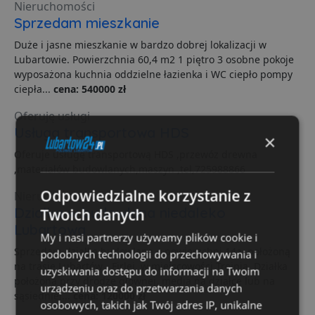
Nieruchomości
Sprzedam mieszkanie
Duże i jasne mieszkanie w bardzo dobrej lokalizacji w
Lubartowie. Powierzchnia 60,4 m2 1 piętro 3 osobne pokoje
wyposażona kuchnia oddzielne łazienka i WC ciepło pompy
ciepła...
cena: 540000 zł
Oferuję usługi
Usługa transportowa HDS
×
Oferuje usługę transportową HDS ,przewóz drewna
,materiałów budowlanych,maszyn ,tel,725988866
Odpowiedzialne korzystanie z
Nieruchomości
Działka w budowlana niedaleko
Twoich danych
Lubartowa
My i nasi partnerzy używamy plików cookie i
Sprzedam działkę budowlaną o powierzchni 14a, położoną
podobnych technologii do przechowywania i
na trasie Lubartów - Firlej, w miejscowości Trojnia. Działka
uzyskiwania dostępu do informacji na Twoim
położona przy drodze głównej, media na działce lub na
urządzeniu oraz do przetwarzania danych
sąsiedniej...
cena: 120000 zł
osobowych, takich jak Twój adres IP, unikalne