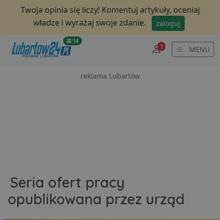
Twoja opinia się liczy! Komentuj artykuły, oceniaj
władze i wyrażaj swoje zdanie.
zaloguj
14
!
MENU
reklama Lubartów
Seria ofert pracy
opublikowana przez urząd