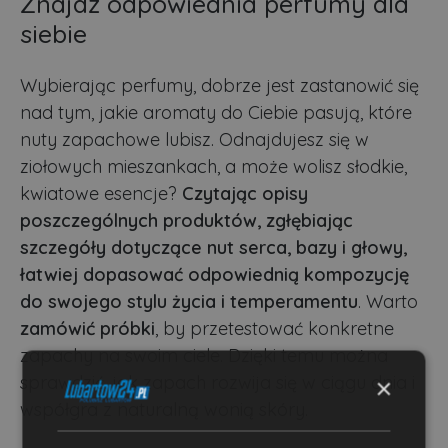
Znajdź odpowiednia perfumy dla
siebie
Wybierając perfumy, dobrze jest zastanowić się
nad tym, jakie aromaty do Ciebie pasują, które
nuty zapachowe lubisz. Odnajdujesz się w
ziołowych mieszankach, a może wolisz słodkie,
kwiatowe esencje?
Czytając opisy
poszczególnych produktów, zgłębiając
szczegóły dotyczące nut serca, bazy i głowy,
łatwiej dopasować odpowiednią kompozycję
do swojego stylu życia i temperamentu
. Warto
zamówić próbki
, by przetestować konkretne
zapachy na swoim ciele. Dzięki temu można
sprawdzić, jak zapach rozwija się w ciągu dnia i
×
współgra z naturalną wonią skóry.