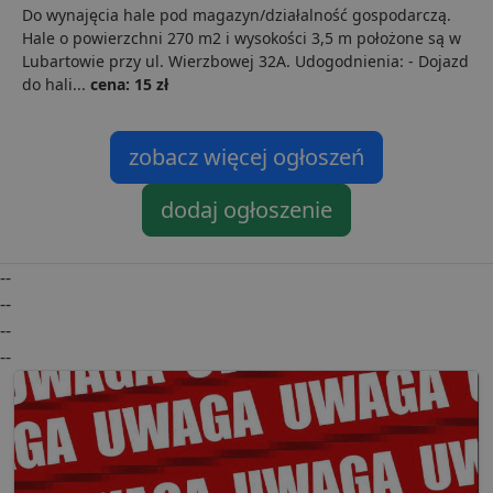
z
Do wynajęcia hale pod magazyn/działalność gospodarczą.
u
Hale o powierzchni 270 m2 i wysokości 3,5 m położone są w
p
t
Lubartowie przy ul. Wierzbowej 32A. Udogodnienia: - Dojazd
a
do hali...
cena: 15 zł
c
S
d
p
zobacz więcej ogłoszeń
VISITOR_PRIVACY_METADATA
5 miesięcy 4
T
YouTube
tygodnie
j
.youtube.com
p
dodaj ogłoszenie
z
u
w
p
--
i
w
--
Polityce prywatności Google
R
d
--
o
n
--
i
p
z
i
z
u
p
s