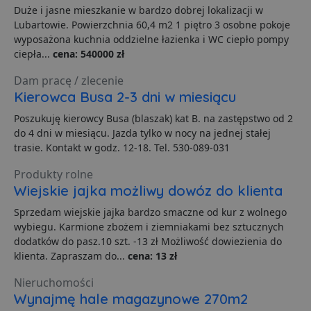
Duże i jasne mieszkanie w bardzo dobrej lokalizacji w
Lubartowie. Powierzchnia 60,4 m2 1 piętro 3 osobne pokoje
wyposażona kuchnia oddzielne łazienka i WC ciepło pompy
Niezbędne
Wydajność
Targetowanie
ciepła...
cena: 540000 zł
Funkcjonalność
Niesklasyfikowane
Dam pracę / zlecenie
Niezbędne pliki cookie umożliwiają korzystanie z
Kierowca Busa 2-3 dni w miesiącu
podstawowych funkcji strony internetowej, takich jak
logowanie użytkownika i zarządzanie kontem. Bez
Poszukuję kierowcy Busa (blaszak) kat B. na zastępstwo od 2
niezbędnych plików cookie nie można prawidłowo
korzystać ze strony internetowej.
do 4 dni w miesiącu. Jazda tylko w nocy na jednej stałej
trasie. Kontakt w godz. 12-18. Tel. 530-089-031
Dostawca
/
Okres
Nazwa
O
Domena
przechowywania
Produkty rolne
ban0
.lubartow24.pl
4 minuty 57
P
Wiejskie jajka możliwy dowóz do klienta
sekund
d
p
Sprzedam wiejskie jajka bardzo smaczne od kur z wolnego
d
s
wybiegu. Karmione zbożem i ziemniakami bez sztucznych
dodatków do pasz.10 szt. -13 zł Możliwość dowiezienia do
CookieScriptConsent
1 miesiąc
T
CookieScript
j
lubartow24.pl
klienta. Zapraszam do...
cena: 13 zł
p
C
S
Nieruchomości
z
Wynajmę hale magazynowe 270m2
p
d