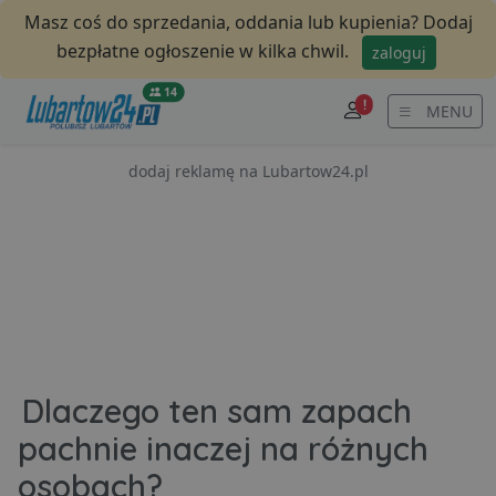
Masz coś do sprzedania, oddania lub kupienia? Dodaj
bezpłatne ogłoszenie w kilka chwil.
zaloguj
14
!
MENU
dodaj reklamę na Lubartow24.pl
Dlaczego ten sam zapach
pachnie inaczej na różnych
osobach?