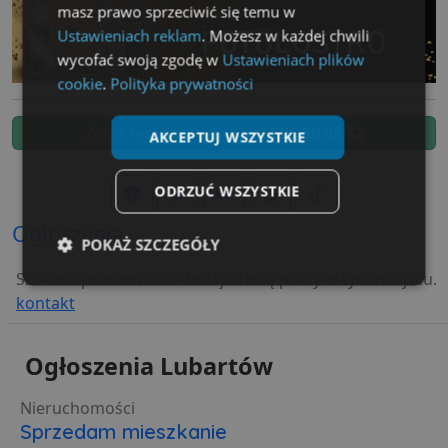
masz prawo sprzeciwić się temu w
Ustawieniach reklam
. Możesz w każdej chwili
wycofać swoją zgodę w
Ustawieniach plików
cookie
.
Polityka prywatności
Zgłoś temat. Wyślij SMS:
505 80 95 52
AKCEPTUJ WSZYSTKIE
ODRZUĆ WSZYSTKIE
Ogłoszenia
POKAŻ SZCZEGÓŁY
Szukasz pracownika? dodaj ofertę pracy w tym miejscu.
Niezbędne
Wydajność
Targetowanie
kontakt
Ogłoszenia Lubartów
Funkcjonalność
Niesklasyfikowane
Nieruchomości
Sprzedam mieszkanie