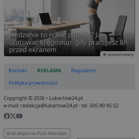
analizy
wygene
wewnętrznej
maszyn
przez operato
identyfi
witryny.
użytkow
gromadz
aktywno
stronie
Siedzenie to nowe palenie? Jak
internet
Dane te
uratować kręgosłup, gdy pracujesz 8h
przesył
stronom
przed ekranem
w celu a
sponsorowany
raporto
g
1 rok
Ten plik
Eventbrite Inc.
jest pow
.creativecdn.com
Kontakt
REKLAMA
Regulamin
Eventbri
do dost
Polityka prywatności
treści
dostos
do zain
użytkow
Copyright © 2026 • Lubartow24.pl
końcowe
ulepsza
e-mail: redakcja@lubartow24.pl · tel. 505 80 95 52
tworzeni
Ten plik
jest rów
używan
celów re
wydarze
Brak wsparcia Push Manager