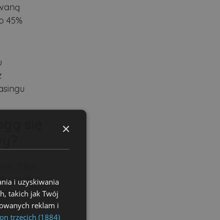
owaną
o 45%
u
z
asingu
ogą się
×
wy?
jne. Takie
dy chcesz
nia i uzyskiwania
możesz
, takich jak Twój
izowanych reklam i
ić swoje
on trzecich (1884)
ożliwości