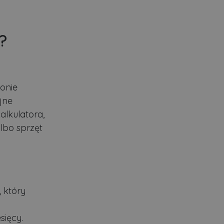
?
ronie
jne
lkulatora,
lbo sprzęt
, który
sięcy.