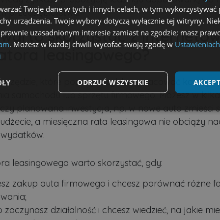
arzać Twoje dane w tych i innych celach, w tym wykorzystywać 
h przedsiębiorstwa.
echy urządzenia. Twoje wybory dotyczą wyłącznie tej witryny. Ni
 warto skorzystać z interneto
 prawnie uzasadnionym interesie zamiast na zgodzie; masz prawo
lam
. Możesz w każdej chwili wycofać swoją zgodę w
Ustawieniach
latora leasingowego?
i
narzędzie, które pomaga szybko oszacować koszty
ÓŁY
ODRZUĆ WSZYSTKIE
AKCEPT
ia samochodu lub sprzętu firmowego. Możesz w kilka
 czy planowana inwestycja, np. w nowe auto zmieści s
Wydajność
Targetowanie
Funkcjonalność
dżecie, a miesięczna rata leasingowa nie obciąży na
 wydatków.
ora leasingowego warto skorzystać, gdy:
ezbędne
Wydajność
Targetowanie
Funkcjonalność
Niesklasyfikow
esz zakup auta firmowego i chcesz porównać różne f
owania;
możliwiają korzystanie z podstawowych funkcji strony internetowej, takich jak logowa
niezbędnych plików cookie nie można prawidłowo korzystać ze strony internetowej.
 zaczynasz działalność i chcesz wiedzieć, na jakie mi