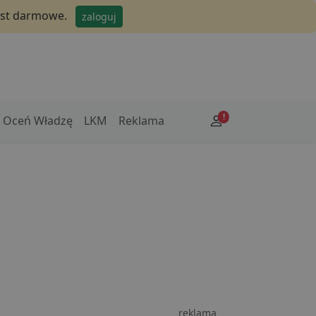
jest darmowe.
zaloguj
!
Oceń Władzę
LKM
Reklama
reklama