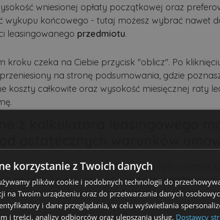
wysokość wniesionej opłaty początkowej oraz prefer
ć wykupu końcowego - tutaj możesz wybrać nawet d
ci leasingowanego
przedmiotu
.
 kroku czeka na Ciebie przycisk "oblicz". Po kliknięci
 przeniesiony na stronę podsumowania, gdzie poznas
ne koszty całkowite oraz wysokość miesięcznej raty le
mę.
ne z kalkulatora leasingowego m
 od ostatecznych warunków umo
e korzystanie z Twoich danych
 że tak, bo obliczenia z kalkulatora są tylko orientacy
ma na cel tylko zobrazować prognozowane koszty. G
 używamy plików cookie i podobnych technologii do przechowywa
ateczną ofertę i skorzystać z dostępnych promocji, 
ji na Twoim urządzeniu oraz do przetwarzania danych osobowych
dentyfikatory i dane przeglądania, w celu wyświetlania spersonal
ać się z przedstawicielem leasingodawcy i przedstaw
am i treści, analizy odbiorców oraz ulepszania usług.
Dostawcy str
Wtedy zyskasz propozycję leasingu dopasowaną do m