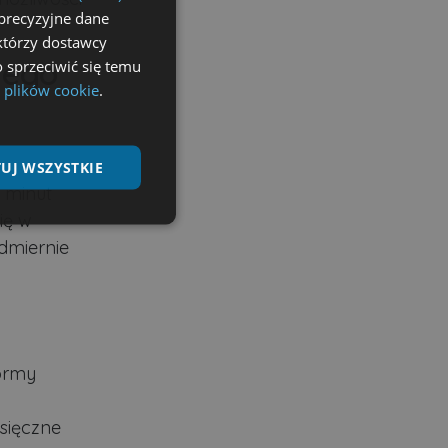
precyzyjne dane
ektórzy dostawcy
wego
 sprzeciwić się temu
 plików cookie
.
UJ WSZYSTKIE
 minut
ię w
Niesklasyfikowane
dmiernie
ane
ormy
nie użytkownika i
esięczne