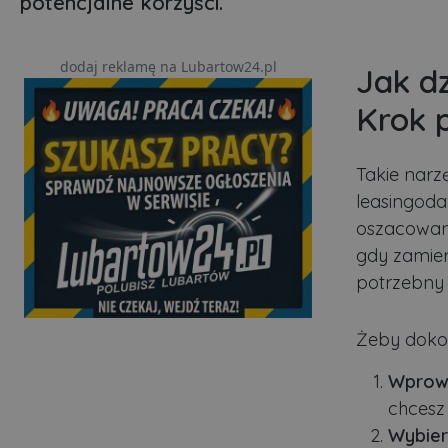
potencjalne korzyści.
dodaj reklamę na Lubartow24.pl
Jak dz
Krok 
Takie narz
leasingoda
oszacowani
gdy zamie
potrzebny 
Żeby dokon
Wprowa
chcesz
Wybier