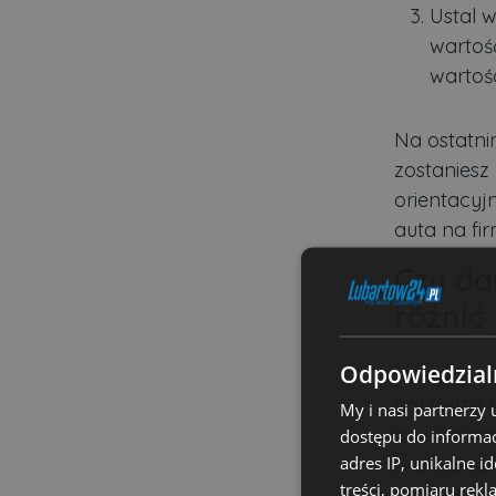
Ustal 
wartoś
wartoś
Na ostatnim
zostaniesz
orientacyj
auta na fir
Czy da
różnić
Odpowiedzialn
Oczywiście,
narzędzie 
My i nasi partnerzy
poznać ost
dostępu do informac
adres IP, unikalne i
skontaktow
treści, pomiaru rekl
potrzeby. 