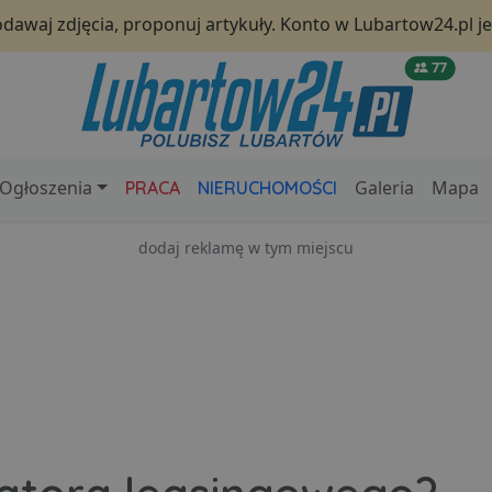
odawaj zdjęcia, proponuj artykuły. Konto w Lubartow24.pl 
77
Ogłoszenia
Galeria
Mapa
PRACA
NIERUCHOMOŚCI
dodaj reklamę w tym miejscu