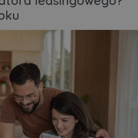
latora leasingowego?
roku