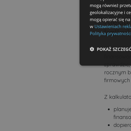
mogą również przetw
finansowyc
geolokalizacyjne i c
Kiedy
mogą opierać się na
w
Ustawieniach rek
kalku
Polityka prywatnośc
To proste 
POKAŻ SZCZEG
finansowan
sprawdzić,
Niezbędne
rocznym bu
firmowych
Z kalkulat
Ni
planuj
finans
Niezbędne pliki cookie u
zarządzanie kontem. Bez 
dopiero