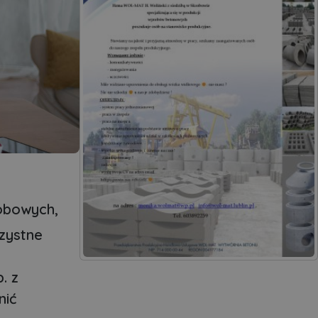
obowych,
zystne
. z
nić