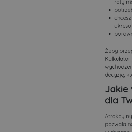
raty m
Nazwa
potrze
ban0
chcesz 
okresu 
CookieScriptConsent
porównu
VISITOR_PRIVACY_MET
Żeby przep
Kalkulator
wychodzeni
PHPSESSID
decyzję, k
Jakie
Polityce pr
dla T
ban1
Atrakcyjny 
pozwala na
Nazwa
Nazwa
Do
Do
Nazwa