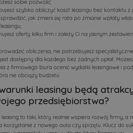
ożesz sobie pozwolić;
Dostawca
/
Okres
Opis
Domena
przechowywania
bujesz szybko obliczyć koszt leasingu bez kontaktu z
.lubartow24.pl
4 minuty 57
Plik niezbędny do prawidłowego działan
sprawdzić, jak zmieni się rata po zmianie wpłaty włas
sekund
leasingu;
1 miesiąc
Ten plik cookie jest używany przez usłu
CookieScript
zapamiętywania preferencji dotyczącyc
lubartow24.pl
jesz oferty kilku firm i zależy Ci na jasnym zestawien
pliki cookie. Jest to konieczne, aby ban
Script.com działał poprawnie.
ADATA
5 miesięcy 4
Ten plik cookie jest używany do przec
YouTube
rowadzić obliczenia, nie potrzebujesz specjalistyczne
tygodnie
użytkownika i wyboru prywatności dla ic
.youtube.com
Rejestruje dane dotyczące zgody odwie
 jest dostępny dla każdego bez żadnych opłat. Możes
polityki i ustawienia prywatności, zapew
preferencje zostaną uhonorowane w prz
a z firmowego biura ocenić wydatki leasingowe i pod
3 dni
Cookie generowane przez aplikacje opar
PHP.net
tóra nie obciąży budżetu.
to identyfikator ogólnego przeznaczeni
.lubartow24.pl
zmiennych sesji użytkownika. Zwykle je
 warunki leasingu będą atrakc
losowo, sposób jej użycia może być spec
dobrym przykładem jest utrzymywanie 
użytkownika między stronami.
ywatności Google
wojego przedsiębiorstwa?
.lubartow24.pl
4 minuty 57
Plik niezbędny do prawidłowego działan
sekund
leasing to taki, który realnie wspiera rozwój firmy, a n
 korzystanie z nowego auta czy sprzętu. Klucz do su
Dostawca
/
Domena
Okres przec
stawca
stawca
/
/
Domena
Okres
Okres przechowywania
Opis