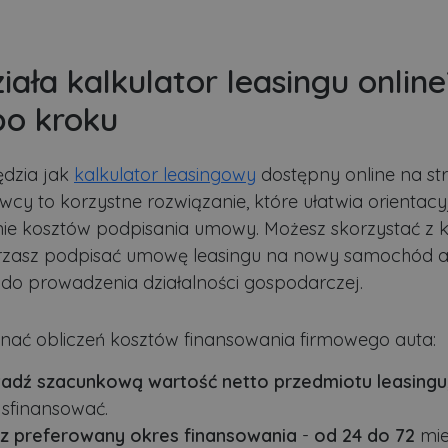
iała kalkulator leasingu online
po kroku
ędzia jak
kalkulator leasingowy
dostępny online na st
wcy to korzystne rozwiązanie, które ułatwia orientacy
e kosztów podpisania umowy. Możesz skorzystać z ka
rzasz podpisać umowę leasingu na nowy samochód a
do prowadzenia działalności gospodarczej.
ać obliczeń kosztów finansowania firmowego auta:
dź szacunkową wartość netto przedmiotu leasingu
 sfinansować.
z preferowany okres finansowania
-
od
24 do 72
mie