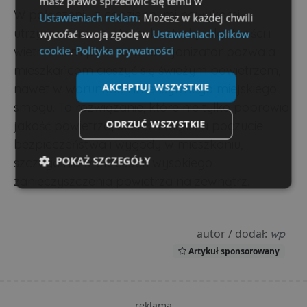
masz prawo sprzeciwić się temu w
W połączeniu z codziennymi nawykami -
Ustawieniach reklam
. Możesz w każdej chwili
utrzymaniem czystości, kontrolą wilgotności i
wycofać swoją zgodę w
Ustawieniach plików
cookie
.
Polityka prywatności
wietrzeniem pomieszczeń - jonizator pozwala
mieszkańcom cieszyć się świeżym powietrzem,
AKCEPTUJ WSZYSTKIE
nawet w warunkach intensywnego miejskiego
smogu. To rozwiązanie, które nie tylko poprawia
ODRZUĆ WSZYSTKIE
jakość powietrza, ale też zwiększa poczucie
bezpieczeństwa i wygody w mieszkaniu,
POKAŻ SZCZEGÓŁY
szczególnie w okresach wysokiego
zanieczyszczenia powietrza na zewnątrz.
Niezbędne
Wydajność
Targetowanie
autor / dodał:
wp
Funkcjonalność
Niesklasyfikowane
Artykuł sponsorowany
reklama