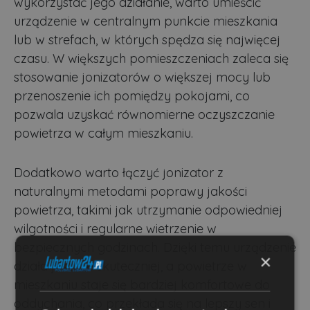
wykorzystać jego działanie, warto umieścić
urządzenie w centralnym punkcie mieszkania
lub w strefach, w których spędza się najwięcej
czasu. W większych pomieszczeniach zaleca się
stosowanie jonizatorów o większej mocy lub
przenoszenie ich pomiędzy pokojami, co
pozwala uzyskać równomierne oczyszczanie
powietrza w całym mieszkaniu.
Dodatkowo warto łączyć jonizator z
naturalnymi metodami poprawy jakości
powietrza, takimi jak utrzymanie odpowiedniej
wilgotności i regularne wietrzenie w
bezpiecznych godzinach. Dzięki temu urządzenie
×
działa jeszcze skuteczniej, a powietrze w
mieszkaniu staje się bardziej komfortowe do
oddychania, co przekłada się na lepszy sen i