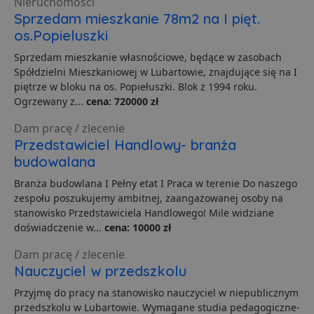
Nieruchomości
PHPSESSID
3 dni
C
PHP.net
g
.lubartow24.pl
Sprzedam mieszkanie 78m2 na I pięt.
p
o
os.Popieluszki
P
i
Sprzedam mieszkanie własnościowe, będące w zasobach
o
Spółdzielni Mieszkaniowej w Lubartowie, znajdujące się na I
p
u
piętrze w bloku na os. Popiełuszki. Blok z 1994 roku.
o
Ogrzewany z...
cena: 720000 zł
z
u
Z
Dam pracę / zlecenie
l
g
Przedstawiciel Handlowy- branża
l
budowalana
j
b
d
Branża budowlana I Pełny etat I Praca w terenie Do naszego
d
zespołu poszukujemy ambitnej, zaangażowanej osoby na
p
u
stanowisko Przedstawiciela Handlowego! Mile widziane
s
doświadczenie w...
cena: 10000 zł
z
u
m
Dam pracę / zlecenie
s
Nauczyciel w przedszkolu
ban1
.lubartow24.pl
4 minuty 57
P
sekund
d
Przyjmę do pracy na stanowisko nauczyciel w niepublicznym
p
przedszkolu w Lubartowie. Wymagane studia pedagogiczne-
d