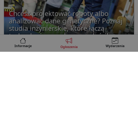
Chcesz projektować roboty albo
analizować dane genetyczne? Poznaj
studia inżynierskie, które łączą
technologię z nauką przyszłości!
sponsorowany
Informacje
Wydarzenia
Ogłoszenia
Kontakt
REKLAMA
Regulamin
Polityka prywatności
Copyright © 2026 • Lubartow24.pl
e-mail: redakcja@lubartow24.pl · tel. 505 80 95 52
Brak wsparcia Push Manager
Motyw kolorystyczny
inne serwisy:
Leczna24.pl