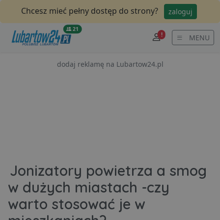
Chcesz mieć pełny dostęp do strony?
zaloguj
21
!
MENU
dodaj reklamę na Lubartow24.pl
Jonizatory powietrza a smog
w dużych miastach -czy
warto stosować je w