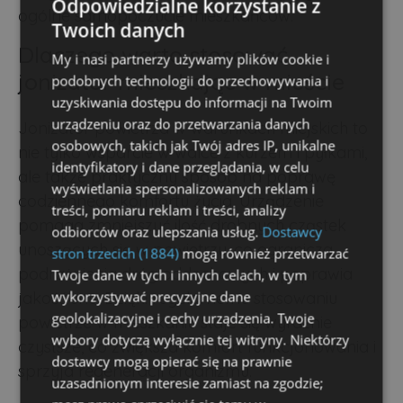
Odpowiedzialne korzystanie z
ogólne samopoczucie mieszkańców.
Twoich danych
Dlaczego warto stosować
My i nasi partnerzy używamy plików cookie i
jonizator mieszkając w mieście
podobnych technologii do przechowywania i
uzyskiwania dostępu do informacji na Twoim
urządzeniu oraz do przetwarzania danych
Jonizator powietrza w warunkach miejskich to
osobowych, takich jak Twój adres IP, unikalne
nie tylko wsparcie w walce z kurzem i pyłkami,
identyfikatory i dane przeglądania, w celu
ale także praktyczny sposób na poprawę
wyświetlania spersonalizowanych reklam i
codziennego komfortu życia. Urządzenie
treści, pomiaru reklam i treści, analizy
pomaga zmniejszyć ilość drobnych cząstek
odbiorców oraz ulepszania usług.
Dostawcy
unoszących się w powietrzu, co ogranicza
stron trzecich (1884)
mogą również przetwarzać
podrażnienia dróg oddechowych i poprawia
Twoje dane w tych i innych celach, w tym
wykorzystywać precyzyjne dane
jakość snu. Dzięki regularnemu stosowaniu
geolokalizacyjne i cechy urządzenia. Twoje
powietrze w mieszkaniu staje się wyraźnie
wybory dotyczą wyłącznie tej witryny. Niektórzy
czystsze, co zwiększa komfort funkcjonowania i
dostawcy mogą opierać się na prawnie
sprzyja regeneracji organizmu.
uzasadnionym interesie zamiast na zgodzie;