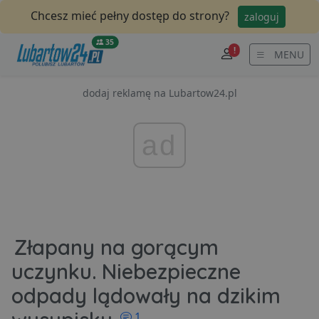
Chcesz mieć pełny dostęp do strony?
zaloguj
35
!
MENU
dodaj reklamę na Lubartow24.pl
ad
Złapany na gorącym
uczynku. Niebezpieczne
odpady lądowały na dzikim
komentarzy
1