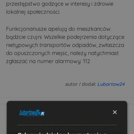
przestępstwo godzące w interesy i zdrowie
lokalnej społeczności.
Funkcjonariusze apelują do mieszkańców:
bądźcie czujni. Wszelkie podejrzenia dotyczące
nietypowych transportów odpadów, zwłaszcza
do opuszczonych miejsc, należy natychmiast
zgłaszać na numer alarmowy: 112
autor / dodał:
Lubartow24
×
Lubartów24 to platforma, którą tworzymy
wspólnie. Twoje komentarze i udostępnienia są dla