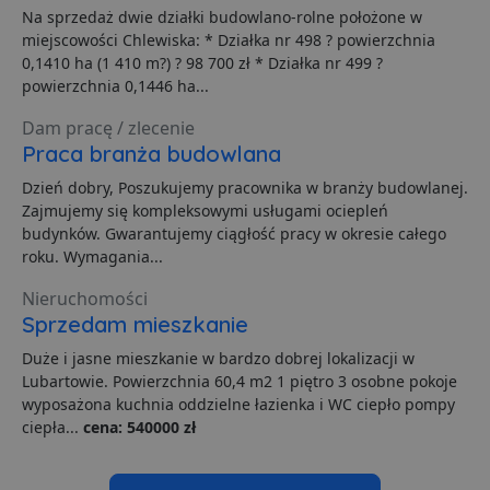
Na sprzedaż dwie działki budowlano-rolne położone w
miejscowości Chlewiska: * Działka nr 498 ? powierzchnia
Niezbędne
Wydajność
Targetowanie
0,1410 ha (1 410 m?) ? 98 700 zł * Działka nr 499 ?
Funkcjonalność
Niesklasyfikowane
powierzchnia 0,1446 ha...
Niezbędne pliki cookie umożliwiają korzystanie z
Dam pracę / zlecenie
podstawowych funkcji strony internetowej, takich jak
Praca branża budowlana
logowanie użytkownika i zarządzanie kontem. Bez
niezbędnych plików cookie nie można prawidłowo
Dzień dobry, Poszukujemy pracownika w branży budowlanej.
korzystać ze strony internetowej.
Zajmujemy się kompleksowymi usługami ociepleń
Dostawca
/
Okres
Nazwa
O
budynków. Gwarantujemy ciągłość pracy w okresie całego
Domena
przechowywania
roku. Wymagania...
ban0
.lubartow24.pl
4 minuty 57
P
sekund
d
Nieruchomości
p
d
Sprzedam mieszkanie
s
Duże i jasne mieszkanie w bardzo dobrej lokalizacji w
CookieScriptConsent
1 miesiąc
T
CookieScript
Lubartowie. Powierzchnia 60,4 m2 1 piętro 3 osobne pokoje
j
lubartow24.pl
p
wyposażona kuchnia oddzielne łazienka i WC ciepło pompy
C
ciepła...
cena: 540000 zł
S
z
p
d
z