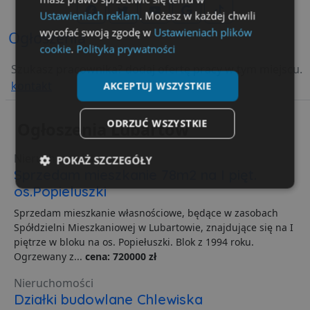
Ustawieniach reklam
. Możesz w każdej chwili
wycofać swoją zgodę w
Ustawieniach plików
Ogłoszenia
cookie
.
Polityka prywatności
Szukasz pracownika? dodaj ofertę pracy w tym miejscu.
kontakt
AKCEPTUJ WSZYSTKIE
ODRZUĆ WSZYSTKIE
Ogłoszenia Lubartów
Nieruchomości
POKAŻ SZCZEGÓŁY
Sprzedam mieszkanie 78m2 na I pięt.
os.Popieluszki
Niezbędne
Wydajność
Targetowanie
Sprzedam mieszkanie własnościowe, będące w zasobach
Spółdzielni Mieszkaniowej w Lubartowie, znajdujące się na I
piętrze w bloku na os. Popiełuszki. Blok z 1994 roku.
Funkcjonalność
Niesklasyfikowane
Ogrzewany z...
cena: 720000 zł
Nieruchomości
Działki budowlane Chlewiska