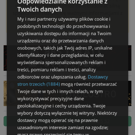
Odpowiedzialne korzystanie z
nas bardzo cenne. Pomóż nam budować silną
Twoich danych
społeczność i dzielić się ważnymi informacjami z
My i nasi partnerzy używamy plików cookie i
Lubartowa. Czekamy na Twój głos!
podobnych technologii do przechowywania i
lubartow24.pl/kontakt/
uzyskiwania dostępu do informacji na Twoim
reklama
urządzeniu oraz do przetwarzania danych
osobowych, takich jak Twój adres IP, unikalne
identyfikatory i dane przeglądania, w celu
wyświetlania spersonalizowanych reklam i
treści, pomiaru reklam i treści, analizy
odbiorców oraz ulepszania usług.
Dostawcy
stron trzecich (1884)
mogą również przetwarzać
Twoje dane w tych i innych celach, w tym
wykorzystywać precyzyjne dane
geolokalizacyjne i cechy urządzenia. Twoje
wybory dotyczą wyłącznie tej witryny. Niektórzy
dostawcy mogą opierać się na prawnie
Zgłoś temat. Wyślij SMS:
505 80 95 52
uzasadnionym interesie zamiast na zgodzie;
masz prawo sprzeciwić się temu w