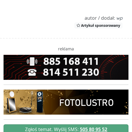
autor / dodał:
wp
Artykuł sponsorowany
reklama
Zgłoś temat. Wyślij SMS:
505 80 95 52