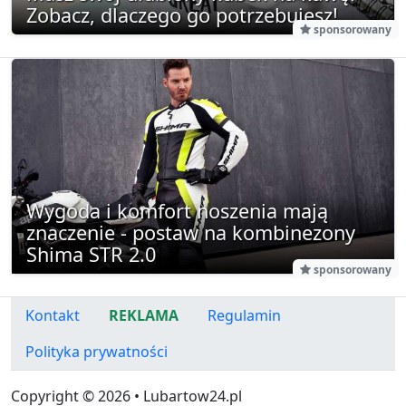
Zobacz, dlaczego go potrzebujesz!
sponsorowany
Wygoda i komfort noszenia mają
znaczenie - postaw na kombinezony
Shima STR 2.0
sponsorowany
Kontakt
REKLAMA
Regulamin
Polityka prywatności
Copyright © 2026 • Lubartow24.pl