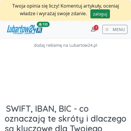
Twoja opinia się liczy! Komentuj artykuły, oceniaj
władze i wyrażaj swoje zdanie.
zaloguj
133
!
MENU
dodaj reklamę na Lubartow24.pl
SWIFT, IBAN, BIC - co
oznaczają te skróty i dlaczego
są kluczowe dla Twojego