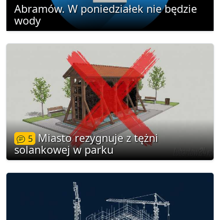
Abramów. W poniedziałek nie będzie
wody
Miasto rezygnuje z tężni
5
solankowej w parku