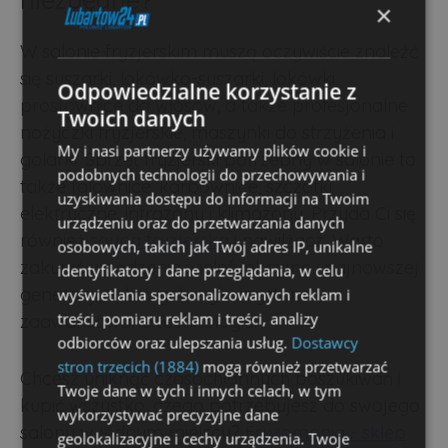
×
W salonie fryzjerskim muszą oczywiście znaleźć
się suszarki, lokówko-suszarki, lokówki,
Odpowiedzialne korzystanie z
prostownice do włosów, a także profesjonalne
Twoich danych
nożyczki fryzjerskie, maszynki do strzyżenia i
My i nasi partnerzy używamy plików cookie i
golarki. Sprzęt fryzjerski potrzebny w salonie to
podobnych technologii do przechowywania i
także falownice, karbownice, szczotki
uzyskiwania dostępu do informacji na Twoim
elektryczne, infrazony i klimazony. Przyda Ci się
urządzeniu oraz do przetwarzania danych
również
sauna fryzjerska
i nawilżacz. Warto
osobowych, takich jak Twój adres IP, unikalne
zakupić urządzenia wielofunkcyjne i najnowszej
identyfikatory i dane przeglądania, w celu
generacji, w których wykorzystano
wyświetlania spersonalizowanych reklam i
treści, pomiaru reklam i treści, analizy
zaawansowane technologie!
odbiorców oraz ulepszania usług.
Dostawcy
stron trzecich (1884)
mogą również przetwarzać
Chcesz uniknąć czasochłonnych poszukiwań i
Twoje dane w tych i innych celach, w tym
kupić wszystko, czego potrzebujesz do swojego
wykorzystywać precyzyjne dane
salonu w jednym miejscu?
Fryzomania - sklep
geolokalizacyjne i cechy urządzenia. Twoje