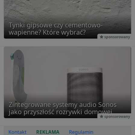
jest rów
używan
celów re
wydarze
Tynki gipsowe czy cementowo-
wapienne? Które wybrać?
sponsorowany
Zintegrowane systemy audio Sonos
jako przyszłość rozrywki domowej
sponsorowany
Kontakt
REKLAMA
Regulamin