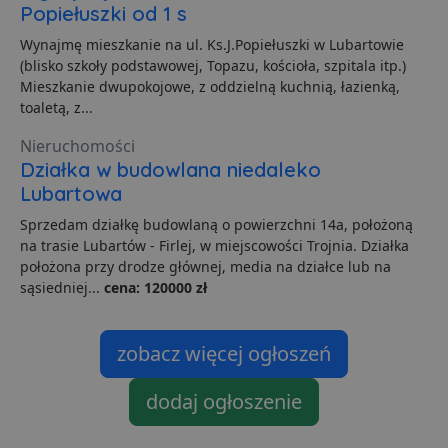
i
Popiełuszki od 1 s
z
u
Wynajmę mieszkanie na ul. Ks.J.Popiełuszki w Lubartowie
p
s
(blisko szkoły podstawowej, Topazu, kościoła, szpitala itp.)
Mieszkanie dwupokojowe, z oddzielną kuchnią, łazienką,
PHPSESSID
3 dni
C
PHP.net
g
.lubartow24.pl
toaletą, z...
p
o
Nieruchomości
P
i
Działka w budowlana niedaleko
o
p
Lubartowa
u
o
Sprzedam działkę budowlaną o powierzchni 14a, położoną
z
u
na trasie Lubartów - Firlej, w miejscowości Trojnia. Działka
Z
położona przy drodze głównej, media na działce lub na
l
g
sąsiedniej...
cena: 120000 zł
l
j
b
d
zobacz więcej ogłoszeń
d
p
u
dodaj ogłoszenie
s
z
u
m