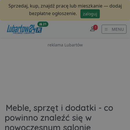
Sprzedaj, kup, znajdź pracę lub mieszkanie — dodaj
bezpłatne ogłoszenie.
zaloguj
21
!
MENU
reklama Lubartów
Meble, sprzęt i dodatki - co
powinno znaleźć się w
nowoczesnym salonie