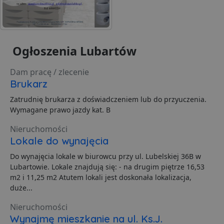
p
C
S
z
p
d
z
Ogłoszenia Lubartów
u
p
t
Dam pracę / zlecenie
a
c
Brukarz
S
d
Zatrudnię brukarza z doświadczeniem lub do przyuczenia.
p
Wymagane prawo jazdy kat. B
VISITOR_PRIVACY_METADATA
5 miesięcy 4
T
YouTube
tygodnie
j
.youtube.com
Nieruchomości
p
z
Lokale do wynajęcia
u
w
Do wynajęcia lokale w biurowcu przy ul. Lubelskiej 36B w
p
i
Lubartowie. Lokale znajdują się: - na drugim piętrze 16,53
w
Polityce prywatności Google
m2 i 11,25 m2 Atutem lokali jest doskonała lokalizacja,
R
d
duże...
o
n
i
Nieruchomości
p
Wynajmę mieszkanie na ul. Ks.J.
z