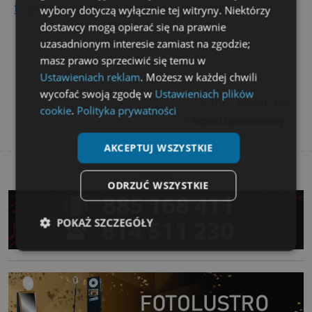
fryzjerski
online to odpowiedni wybór!
wybory dotyczą wyłącznie tej witryny. Niektórzy
dostawcy mogą opierać się na prawnie
uzasadnionym interesie zamiast na zgodzie;
masz prawo sprzeciwić się temu w
Ustawieniach reklam
. Możesz w każdej chwili
wycofać swoją zgodę w
Ustawieniach plików
autor / dodał:
WP
cookie
.
Polityka prywatności
Artykuł sponsorowany
AKCEPTUJ WSZYSTKIE
reklama
ODRZUĆ WSZYSTKIE
POKAŻ SZCZEGÓŁY
Niezbędne
Wydajność
Targetowanie
Funkcjonalność
Niesklasyfikowane