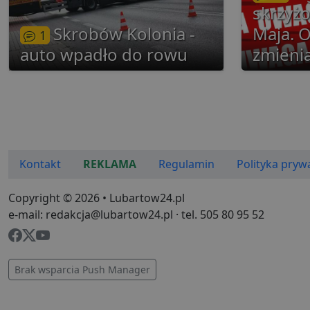
Nazwa
skrzyżo
Nazwa
Do
Do
Nazwa
__Secure-YNID
Do
Skrobów Kolonia -
Maja. 
Nazwa
1
otime
.l
openstat_gid
_ga_481PHN7HEZ
.lu
auto wpadło do rowu
zmieni
ts
__Secure-ROLLOUT_TO
C
Ad
openstat_v90rd24lydrp
.ad
YSC
openstat_yvh10uaeq5
_ga
Go
VISITOR_INFO1_LIVE
.lu
Kontakt
REKLAMA
Regulamin
Polityka pryw
i
Copyright © 2026 • Lubartow24.pl
__eoi
.lu
e-mail: redakcja@lubartow24.pl · tel. 505 80 95 52
pd
FCCDCF
.lu
Brak wsparcia Push Manager
uid