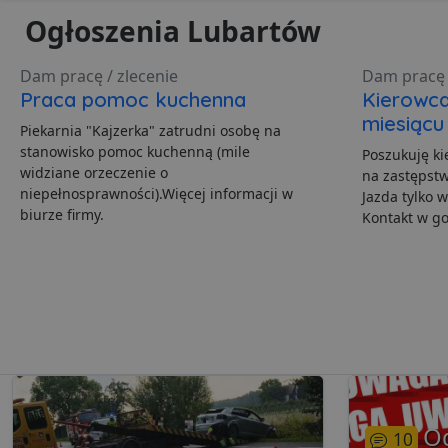
zarządzanie kontem. Bez 
Ogłoszenia Lubartów
Nazwa
Dam pracę / zlecenie
Dam pracę 
ban0
Praca pomoc kuchenna
Kierowca
miesiącu
CookieScriptConsent
Piekarnia "Kajzerka" zatrudni osobę na
stanowisko pomoc kuchenną (mile
Poszukuję ki
widziane orzeczenie o
na zastępstw
niepełnosprawności).Więcej informacji w
Jazda tylko w
VISITOR_PRIVACY_MET
biurze firmy.
Kontakt w go
PHPSESSID
Polityce pr
ban1
O
10