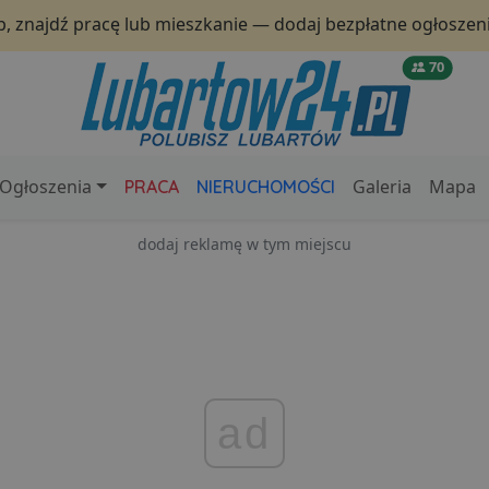
p, znajdź pracę lub mieszkanie — dodaj bezpłatne ogłoszeni
70
Ogłoszenia
Galeria
Mapa
PRACA
NIERUCHOMOŚCI
dodaj reklamę w tym miejscu
ad