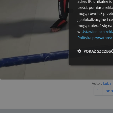
adres IP, unikalne i
treści, pomiaru rekl
mogą również przetw
geolokalizacyjne i c
mogą opierać się na
w
Ustawieniach rek
Polityka prywatnośc
POKAŻ SZCZEG
Niezbędne
Autor:
Lubar
1
pop
Ni
Niezbędne pliki cookie u