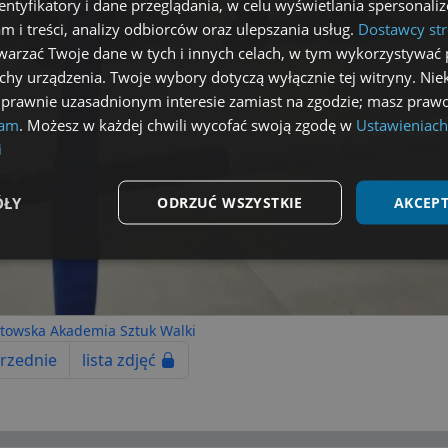
dentyfikatory i dane przeglądania, w celu wyświetlania spersonal
am i treści, analizy odbiorców oraz ulepszania usług.
Dostawcy str
arzać Twoje dane w tych i innych celach, w tym wykorzystywać 
echy urządzenia. Twoje wybory dotyczą wyłącznie tej witryny. Ni
 prawnie uzasadnionym interesie zamiast na zgodzie; masz prawo
lam
. Możesz w każdej chwili wycofać swoją zgodę w
Ustawieniach
i
ÓŁY
ODRZUĆ WSZYSTKIE
AKCEPT
Wydajność
Targetowanie
Funkcjonalność
towska Akademia Sztuk Walki
rzednie
lista zdjęć
ezbędne
Wydajność
Targetowanie
Funkcjonalność
Niesklasyfikow
możliwiają korzystanie z podstawowych funkcji strony internetowej, takich jak logowa