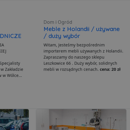
Dom i Ogród
ia serwisu
Meble z Holandii / używane
DNICZE
/ duży wybór
gę Cookie-Script.com do
h zgody użytkownika na
IA
Witam, Jesteśmy bezpośrednim
er cookie Cookie-
IEJ
importerem mebli używanych z Holandii.
E
Zapraszamy do naszego sklepu
howywania zgody
h interakcji z witryną.
ecjalisty
Leszkowice 66 . Duży wybór, solidnych
dzającego na różne
 w Zakładzie
mebli w rozsądnych cenach.
cena: 20 zł
niając, że ich
yszłych sesjach.
w Wólce...
te na języku PHP. Jest
a używany do obsługi
st to liczba generowana
yficzny dla witryny, ale
statusu zalogowanego
ia serwisu