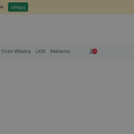
e.
zaloguj
Oceń Władzę
LKM
Reklama
!