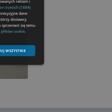
izowanych reklam i
on trzecich (1884)
precyzyjne dane
ektórzy dostawcy
 sprzeciwić się temu
 plików cookie
.
UJ WSZYSTKIE
Niesklasyfikowane
ane
nie użytkownika i