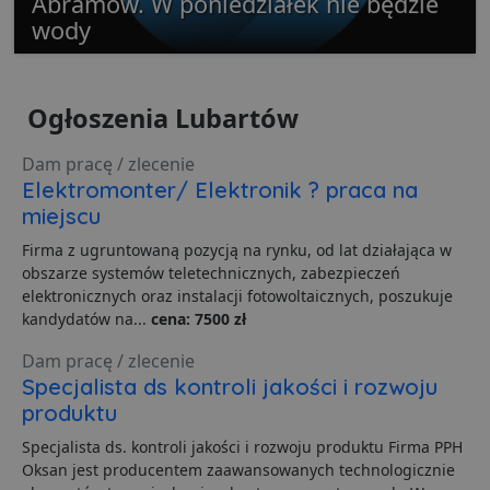
Abramów. W poniedziałek nie będzie
wody
Ogłoszenia Lubartów
Niezbędne
Wydajność
Targetowanie
Funkcjonalność
Niesklasyfikowane
Dam pracę / zlecenie
Elektromonter/ Elektronik ? praca na
Niezbędne pliki cookie umożliwiają korzystanie z
podstawowych funkcji strony internetowej, takich jak
miejscu
logowanie użytkownika i zarządzanie kontem. Bez
niezbędnych plików cookie nie można prawidłowo
Firma z ugruntowaną pozycją na rynku, od lat działająca w
korzystać ze strony internetowej.
obszarze systemów teletechnicznych, zabezpieczeń
Dostawca
/
Okres
elektronicznych oraz instalacji fotowoltaicznych, poszukuje
Nazwa
O
Domena
przechowywania
kandydatów na...
cena: 7500 zł
ban0
.lubartow24.pl
4 minuty 57
P
sekund
d
Dam pracę / zlecenie
p
Specjalista ds kontroli jakości i rozwoju
d
s
produktu
CookieScriptConsent
1 miesiąc
T
CookieScript
Specjalista ds. kontroli jakości i rozwoju produktu Firma PPH
j
lubartow24.pl
p
Oksan jest producentem zaawansowanych technologicznie
C