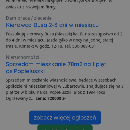
elementów termoizolacyjnych z tworzyw sztucznych. W
S
z
związku z rozwojem firmy...
p
d
Dam pracę / zlecenie
z
u
Kierowca Busa 2-3 dni w miesiącu
p
t
Poszukuję kierowcy Busa (blaszak) kat B. na zastępstwo od 2
a
c
do 4 dni w miesiącu. Jazda tylko w nocy na jednej stałej
S
trasie. Kontakt w godz. 12-18. Tel. 530-089-031
d
p
Nieruchomości
VISITOR_PRIVACY_METADATA
5 miesięcy 4
T
YouTube
tygodnie
j
.youtube.com
Sprzedam mieszkanie 78m2 na I pięt.
p
os.Popieluszki
z
u
w
Sprzedam mieszkanie własnościowe, będące w zasobach
p
Spółdzielni Mieszkaniowej w Lubartowie, znajdujące się na I
i
w
piętrze w bloku na os. Popiełuszki. Blok z 1994 roku.
Polityce prywatności Google
R
Ogrzewany z...
cena: 720000 zł
d
o
n
i
p
zobacz więcej ogłoszeń
z
i
z