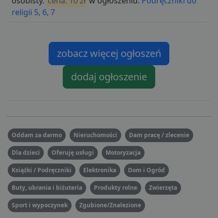
osobisty.
cena: 10 zł
w ogłoszeniu:
Podręczniki do
religii 5, 6, 7
zobacz więcej ogłoszeń
dodaj ogłoszenie
Oddam za darmo
Nieruchomości
Dam pracę / zlecenie
Dla dzieci
Oferuję usługi
Motoryzacja
Książki / Podręczniki
Elektronika
Dom i Ogród
Buty, ubrania i biżuteria
Produkty rolne
Zwierzęta
Sport i wypoczynek
Zgubione/Znalezione