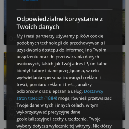
Odpowiedzialne korzystanie z
Twoich danych
My i nasi partnerzy używamy plików cookie i
Odnowili przydrożną kapliczkę
podobnych technologii do przechowywania i
uzyskiwania dostępu do informacji na Twoim
urządzeniu oraz do przetwarzania danych
osobowych, takich jak Twój adres IP, unikalne
identyfikatory i dane przeglądania, w celu
wyświetlania spersonalizowanych reklam i
treści, pomiaru reklam i treści, analizy
odbiorców oraz ulepszania usług.
Dostawcy
stron trzecich (1884)
mogą również przetwarzać
Prawie 1,4 mln zł na remont drogi
Twoje dane w tych i innych celach, w tym
Jeziorzany - Blizocin. ZDP szuka
wykorzystywać precyzyjne dane
wykonawcy
geolokalizacyjne i cechy urządzenia. Twoje
wybory dotyczą wyłącznie tej witryny. Niektórzy