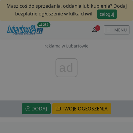
Masz coś do sprzedania, oddania lub kupienia? Dodaj
bezpłatne ogłoszenie w kilka chwil.
zaloguj
252
!
MENU
reklama w Lubartowie
ad
DODAJ
TWOJE OGŁOSZENIA