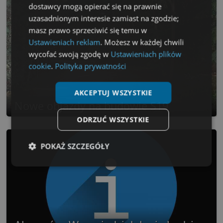
dostawcy mogą opierać się na prawnie
uzasadnionym interesie zamiast na zgodzie;
masz prawo sprzeciwić się temu w
Ustawieniach reklam
. Możesz w każdej chwili
wycofać swoją zgodę w
Ustawieniach plików
cookie
.
Polityka prywatności
AKCEPTUJ WSZYSTKIE
Nowe objazdy na budowie S19
ODRZUĆ WSZYSTKIE
POKAŻ SZCZEGÓŁY
Niezbędne
Wydajność
Targetowanie
Funkcjonalność
Niesklasyfikowane