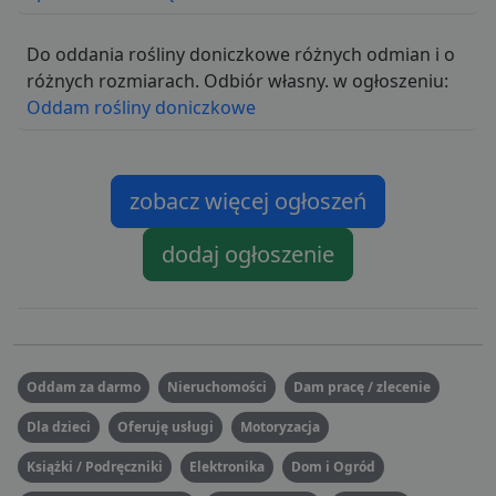
Do oddania rośliny doniczkowe różnych odmian i o
różnych rozmiarach. Odbiór własny. w ogłoszeniu:
Oddam rośliny doniczkowe
zobacz więcej ogłoszeń
dodaj ogłoszenie
Oddam za darmo
Nieruchomości
Dam pracę / zlecenie
Dla dzieci
Oferuję usługi
Motoryzacja
Książki / Podręczniki
Elektronika
Dom i Ogród