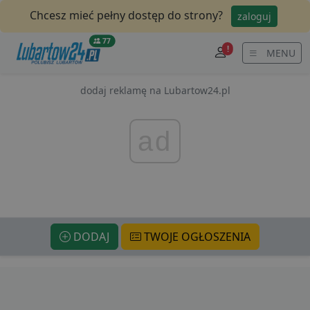
Chcesz mieć pełny dostęp do strony?
zaloguj
77
!
MENU
dodaj reklamę na Lubartow24.pl
ad
DODAJ
TWOJE OGŁOSZENIA