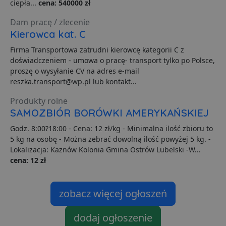
ciepła...
cena: 540000 zł
z
p
d
Dam pracę / zlecenie
z
Kierowca kat. C
u
p
t
Firma Transportowa zatrudni kierowcę kategorii C z
a
doświadczeniem - umowa o pracę- transport tylko po Polsce,
c
S
proszę o wysyłanie CV na adres e-mail
d
reszka.transport@wp.pl lub kontakt...
p
VISITOR_PRIVACY_METADATA
5 miesięcy 4
T
YouTube
Produkty rolne
tygodnie
j
.youtube.com
p
SAMOZBIÓR BORÓWKI AMERYKAŃSKIEJ
z
u
Godz. 8:00?18:00 - Cena: 12 zł/kg - Minimalna ilość zbioru to
w
5 kg na osobę - Można zebrać dowolną ilość powyżej 5 kg. -
p
i
Lokalizacja: Kaznów Kolonia Gmina Ostrów Lubelski -W...
w
Polityce prywatności Google
cena: 12 zł
R
d
o
n
i
zobacz więcej ogłoszeń
p
z
i
dodaj ogłoszenie
z
u