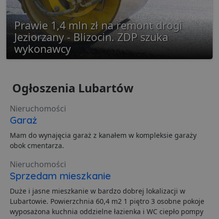
Prawie 1,4 mln zł na remont drogi
Jeziorzany - Blizocin. ZDP szuka
wykonawcy
Niezbędne
Wydajność
Targetowanie
Funkcjonalność
Niesklasyfikowane
Niezbędne pliki cookie umożliwiają korzystanie z
Ogłoszenia Lubartów
podstawowych funkcji strony internetowej, takich jak
logowanie użytkownika i zarządzanie kontem. Bez
niezbędnych plików cookie nie można prawidłowo
Nieruchomości
korzystać ze strony internetowej.
Garaż
Dostawca
/
Okres
Nazwa
O
Domena
przechowywania
Mam do wynajęcia garaż z kanałem w kompleksie garaży
obok cmentarza.
ban0
.lubartow24.pl
4 minuty 57
P
sekund
d
p
Nieruchomości
d
Sprzedam mieszkanie
s
CookieScriptConsent
1 miesiąc
T
CookieScript
Duże i jasne mieszkanie w bardzo dobrej lokalizacji w
j
lubartow24.pl
Lubartowie. Powierzchnia 60,4 m2 1 piętro 3 osobne pokoje
p
C
wyposażona kuchnia oddzielne łazienka i WC ciepło pompy
S