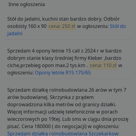
Inne ogłoszenia
Stół do jadalni, kuchni stan bardzo dobry. Odbiór
osobisty 160 x 90
cena: 250 zł
w ogłoszeniu:
Stół do
jadalni
Sprzedam 4 opony letnie 15 cali z 2024 r w bardzo
dobrym stanie klasy średniej firmy Kleber ,bardzo
ciche,przebieg opon max.2 tys.km .
cena: 110 zł
w
ogłoszeniu:
Opony letnie R15 175/65
Sprzedam działkę rolnobudowlana 26 arów w tym 7
arów budowlanej. Skrzynka z prądem
doprowadzona kilka metrów od granicy działki.
Więcej informacji udzielę telefonicznie w porach
wieczorowych po 19tej. Lub sms w ciągu dnia proszę
pisać. Cena 180000 ( do negocjacji) w ogłoszeniu:
Sprzedam działkę rolnobudowlana Szczekarkow