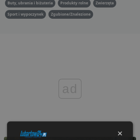
Buty, ubrania i biżuteria
Produkty rolne
Zwierzęta
Sport i wypoczynek
Zgubione/Znalezione
ad
×