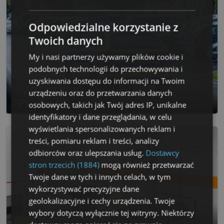
Odpowiedzialne korzystanie z
Twoich danych
My i nasi partnerzy używamy plików cookie i
podobnych technologii do przechowywania i
uzyskiwania dostępu do informacji na Twoim
UWAGA! policyjne działania
urządzeniu oraz do przetwarzania danych
"Prędkość"
osobowych, takich jak Twój adres IP, unikalne
identyfikatory i dane przeglądania, w celu
wyświetlania spersonalizowanych reklam i
treści, pomiaru reklam i treści, analizy
odbiorców oraz ulepszania usług.
Dostawcy
stron trzecich (1884)
mogą również przetwarzać
Twoje dane w tych i innych celach, w tym
wykorzystywać precyzyjne dane
geolokalizacyjne i cechy urządzenia. Twoje
wybory dotyczą wyłącznie tej witryny. Niektórzy
Kara "za SOR" nie jest ani jedyna,
5