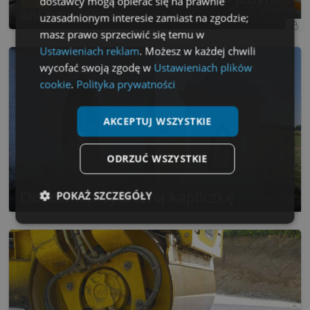
dostawcy mogą opierać się na prawnie
ani największa
uzasadnionym interesie zamiast na zgodzie;
masz prawo sprzeciwić się temu w
Ustawieniach reklam
. Możesz w każdej chwili
wycofać swoją zgodę w
Ustawieniach plików
cookie
.
Polityka prywatności
AKCEPTUJ WSZYSTKIE
ODRZUĆ WSZYSTKIE
Odnowili przydrożną kapliczkę
POKAŻ SZCZEGÓŁY
Niezbędne
Wydajność
Targetowanie
Funkcjonalność
Niesklasyfikowane