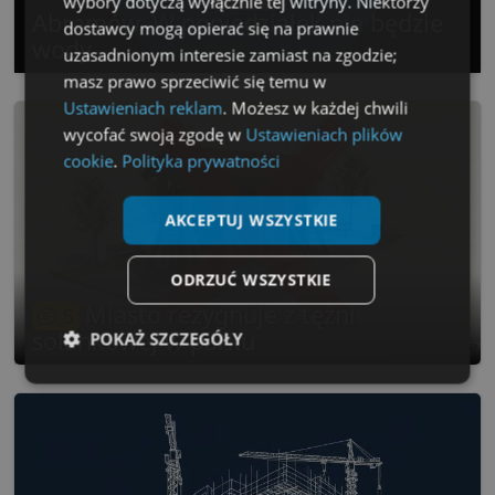
wybory dotyczą wyłącznie tej witryny. Niektórzy
Abramów. W poniedziałek nie będzie
dostawcy mogą opierać się na prawnie
wody
uzasadnionym interesie zamiast na zgodzie;
masz prawo sprzeciwić się temu w
Ustawieniach reklam
. Możesz w każdej chwili
wycofać swoją zgodę w
Ustawieniach plików
cookie
.
Polityka prywatności
AKCEPTUJ WSZYSTKIE
ODRZUĆ WSZYSTKIE
Miasto rezygnuje z tężni
5
solankowej w parku
POKAŻ SZCZEGÓŁY
Niezbędne
Wydajność
Targetowanie
Funkcjonalność
Niesklasyfikowane