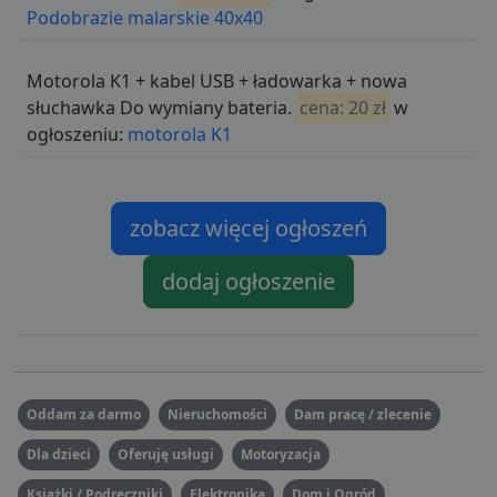
Podobrazie malarskie 40x40
Motorola K1 + kabel USB + ładowarka + nowa
słuchawka Do wymiany bateria.
cena: 20 zł
w
ogłoszeniu:
motorola K1
zobacz więcej ogłoszeń
dodaj ogłoszenie
Oddam za darmo
Nieruchomości
Dam pracę / zlecenie
Dla dzieci
Oferuję usługi
Motoryzacja
Książki / Podręczniki
Elektronika
Dom i Ogród