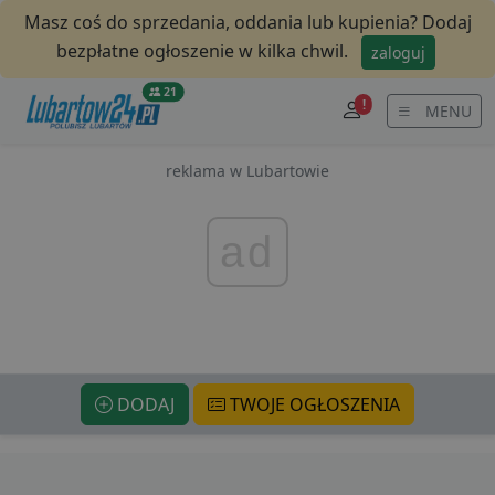
Masz coś do sprzedania, oddania lub kupienia? Dodaj
bezpłatne ogłoszenie w kilka chwil.
zaloguj
21
!
MENU
reklama w Lubartowie
ad
DODAJ
TWOJE OGŁOSZENIA