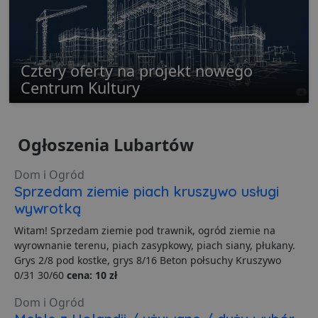
Cztery oferty na projekt nowego
Centrum Kultury
Niezbędne
Wydajność
Targetowanie
Funkcjonalność
Niesklasyfikowane
Niezbędne pliki cookie umożliwiają korzystanie z
Ogłoszenia Lubartów
podstawowych funkcji strony internetowej, takich jak
logowanie użytkownika i zarządzanie kontem. Bez
niezbędnych plików cookie nie można prawidłowo
Dom i Ogród
korzystać ze strony internetowej.
Sprzedam ziemie piach kruszywo usługi
Dostawca
/
Okres
Nazwa
O
wywrotką
Domena
przechowywania
Witam! Sprzedam ziemie pod trawnik, ogród ziemie na
ban0
.lubartow24.pl
4 minuty 57
P
sekund
d
wyrownanie terenu, piach zasypkowy, piach siany, płukany.
p
Grys 2/8 pod kostke, grys 8/16 Beton połsuchy Kruszywo
d
s
0/31 30/60
cena: 10 zł
CookieScriptConsent
1 miesiąc
T
CookieScript
Dom i Ogród
j
lubartow24.pl
p