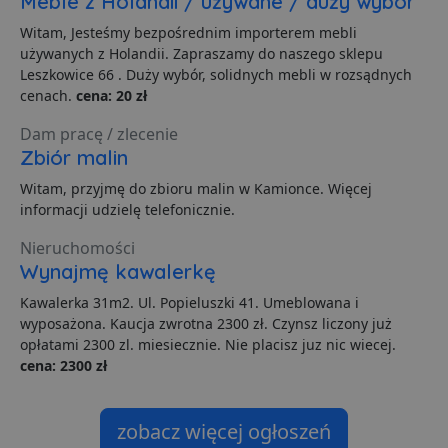
Meble z Holandii / używane / duży wybór
C
S
Witam, Jesteśmy bezpośrednim importerem mebli
z
p
używanych z Holandii. Zapraszamy do naszego sklepu
d
Leszkowice 66 . Duży wybór, solidnych mebli w rozsądnych
z
u
cenach.
cena: 20 zł
p
t
a
Dam pracę / zlecenie
c
Zbiór malin
S
d
p
Witam, przyjmę do zbioru malin w Kamionce. Więcej
informacji udzielę telefonicznie.
VISITOR_PRIVACY_METADATA
5 miesięcy 4
T
YouTube
tygodnie
j
.youtube.com
p
Nieruchomości
z
Wynajmę kawalerkę
u
w
p
Kawalerka 31m2. Ul. Popieluszki 41. Umeblowana i
i
wyposażona. Kaucja zwrotna 2300 zł. Czynsz liczony już
w
Polityce prywatności Google
R
opłatami 2300 zl. miesiecznie. Nie placisz juz nic wiecej.
d
cena: 2300 zł
o
n
i
p
z
zobacz więcej ogłoszeń
i