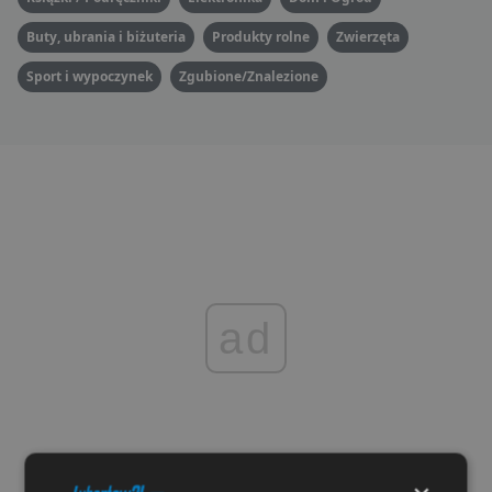
Buty, ubrania i biżuteria
Produkty rolne
Zwierzęta
Sport i wypoczynek
Zgubione/Znalezione
ad