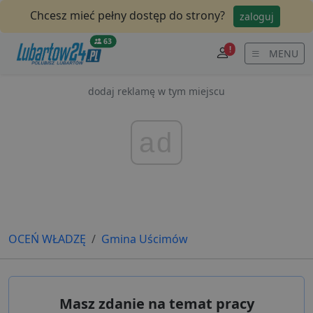
Chcesz mieć pełny dostęp do strony?
zaloguj
63
!
MENU
dodaj reklamę w tym miejscu
ad
OCEŃ WŁADZĘ
Gmina Uścimów
Masz zdanie na temat pracy