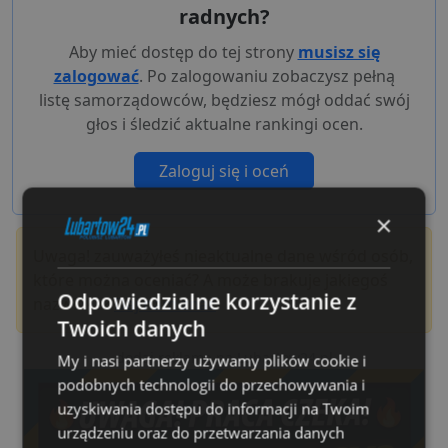
radnych?
Aby mieć dostęp do tej strony
musisz się
zalogować
. Po zalogowaniu zobaczysz pełną
listę samorządowców, będziesz mógł oddać swój
głos i śledzić aktualne rankingi ocen.
Zaloguj się i oceń
×
Uwaga! zauważyłeś nieaktualne dane wśród osób,
które można oceniać? A może brakuje jakiegoś
Odpowiedzialne korzystanie z
nazwiska?
Daj nam znać
!
Twoich danych
dodaj reklamę na Lubartow24.pl
My i nasi partnerzy używamy plików cookie i
podobnych technologii do przechowywania i
uzyskiwania dostępu do informacji na Twoim
urządzeniu oraz do przetwarzania danych