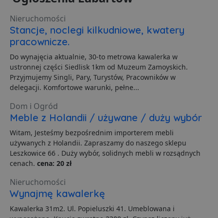
logowanie użytkownika i zarządzanie kontem. Bez
niezbędnych plików cookie nie można prawidłowo
Nieruchomości
korzystać ze strony internetowej.
Stancje, noclegi kilkudniowe, kwatery
Dostawca
/
Okres
pracownicze.
Nazwa
O
Domena
przechowywania
Do wynajęcia aktualnie, 30-to metrowa kawalerka w
ban0
.lubartow24.pl
4 minuty 57
P
ustronnej części Siedlisk 1km od Muzeum Zamoyskich.
sekund
d
p
Przyjmujemy Singli, Pary, Turystów, Pracowników w
d
delegacji. Komfortowe warunki, pełne...
s
CookieScriptConsent
1 miesiąc
T
CookieScript
Dom i Ogród
j
lubartow24.pl
p
Meble z Holandii / używane / duży wybór
C
S
Witam, Jesteśmy bezpośrednim importerem mebli
z
p
używanych z Holandii. Zapraszamy do naszego sklepu
d
Leszkowice 66 . Duży wybór, solidnych mebli w rozsądnych
z
u
cenach.
cena: 20 zł
p
t
Nieruchomości
a
c
Wynajmę kawalerkę
S
d
Kawalerka 31m2. Ul. Popieluszki 41. Umeblowana i
p