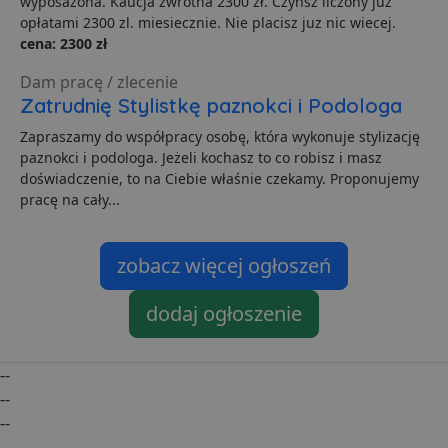
wyposażona. Kaucja zwrotna 2300 zł. Czynsz liczony już
VISITOR_PRIVACY_METADATA
5 miesięcy 4
T
YouTube
opłatami 2300 zl. miesiecznie. Nie placisz juz nic wiecej.
tygodnie
j
.youtube.com
p
cena: 2300 zł
z
u
Dam pracę / zlecenie
w
p
Zatrudnię Stylistkę paznokci i Podologa
i
w
Polityce prywatności Google
Zapraszamy do współpracy osobę, która wykonuje stylizację
R
d
paznokci i podologa. Jeżeli kochasz to co robisz i masz
o
doświadczenie, to na Ciebie właśnie czekamy. Proponujemy
n
i
pracę na cały...
p
z
i
z
zobacz więcej ogłoszeń
u
p
s
dodaj ogłoszenie
PHPSESSID
3 dni
C
PHP.net
g
.lubartow24.pl
p
o
--
P
i
--
o
p
--
u
--
o