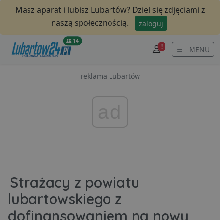
Masz aparat i lubisz Lubartów? Dziel się zdjęciami z
naszą społecznością.
zaloguj
14
!
MENU
reklama Lubartów
ad
Strażacy z powiatu
lubartowskiego z
dofinansowaniem na nowy