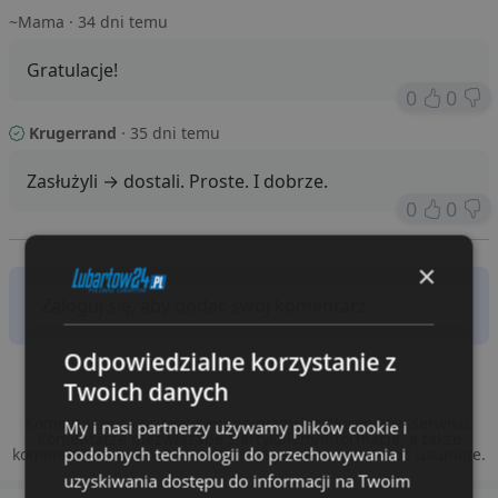
~Mama
· 34 dni temu
Gratulacje!
0
0
Krugerrand
· 35 dni temu
Zasłużyli → dostali. Proste. I dobrze.
0
0
×
Odpowiedzialne korzystanie z
Twoich danych
Komentarze są prywatnymi opiniami Użytkowników serwisu.
My i nasi partnerzy używamy plików cookie i
Komentarze niezwiązane z artykułem/informacją, a także
podobnych technologii do przechowywania i
komentarze zawierające treści wulgarne mogą zostać usunięte.
uzyskiwania dostępu do informacji na Twoim