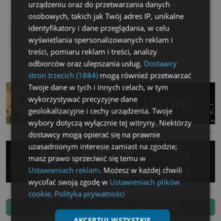
urządzeniu oraz do przetwarzania danych
osobowych, takich jak Twój adres IP, unikalne
identyfikatory i dane przeglądania, w celu
Widzisz coś ważnego? Nie czekaj, podziel się tym z
wyświetlania spersonalizowanych reklam i
nami! Lubartów24 to miejsce, gdzie Twoje
treści, pomiaru reklam i treści, analizy
informacje mają znaczenie.
lubartow24.pl/kontakt/
odbiorców oraz ulepszania usług.
Dostawcy
reklama
stron trzecich (1884)
mogą również przetwarzać
Twoje dane w tych i innych celach, w tym
wykorzystywać precyzyjne dane
geolokalizacyjne i cechy urządzenia. Twoje
wybory dotyczą wyłącznie tej witryny. Niektórzy
dostawcy mogą opierać się na prawnie
uzasadnionym interesie zamiast na zgodzie;
masz prawo sprzeciwić się temu w
Ustawieniach reklam
. Możesz w każdej chwili
wycofać swoją zgodę w
Ustawieniach plików
cookie
.
Polityka prywatności
Zgłoś temat. Wyślij SMS:
505 80 95 52
AKCEPTUJ WSZYSTKIE