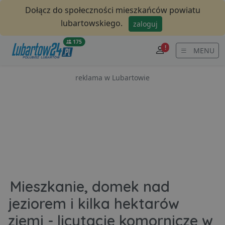
Dołącz do społeczności mieszkańców powiatu
lubartowskiego.
zaloguj
175
!
MENU
reklama w Lubartowie
Mieszkanie, domek nad
jeziorem i kilka hektarów
ziemi - licytacje komornicze w