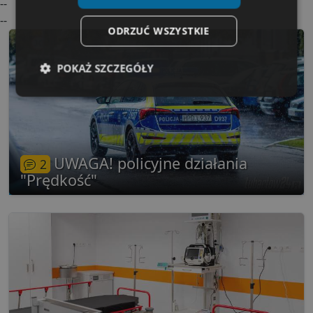
--
--
ODRZUĆ WSZYSTKIE
POKAŻ SZCZEGÓŁY
Niezbędne
Wydajność
Targetowanie
Funkcjonalność
Niesklasyfikowane
UWAGA! policyjne działania
2
"Prędkość"
Niezbędne
Wydajność
Targetowanie
Funkcjonalność
Niesklasyfikowane
Niezbędne pliki cookie umożliwiają korzystanie z
podstawowych funkcji strony internetowej, takich jak