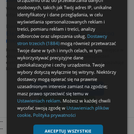
urządzeniu oraz do przetwarzania danych
osobowych, takich jak Twój adres IP, unikalne
Witam, przyjmę do zbioru malin w Kamionce. Więcej
identyfikatory i dane przeglądania, w celu
informacji udzielę telefonicznie.
wyświetlania spersonalizowanych reklam i
Dam pracę / zlecenie
treści, pomiaru reklam i treści, analizy
Elektromonter/ Elektronik ? praca na
odbiorców oraz ulepszania usług.
Dostawcy
miejscu
stron trzecich (1884)
mogą również przetwarzać
Firma z ugruntowaną pozycją na rynku, od lat działająca w
Twoje dane w tych i innych celach, w tym
obszarze systemów teletechnicznych, zabezpieczeń
wykorzystywać precyzyjne dane
elektronicznych oraz instalacji fotowoltaicznych, poszukuje
geolokalizacyjne i cechy urządzenia. Twoje
kandydatów na...
cena: 7500 zł
wybory dotyczą wyłącznie tej witryny. Niektórzy
dostawcy mogą opierać się na prawnie
uzasadnionym interesie zamiast na zgodzie;
zobacz więcej ogłoszeń
masz prawo sprzeciwić się temu w
Ustawieniach reklam
. Możesz w każdej chwili
dodaj ogłoszenie
wycofać swoją zgodę w
Ustawieniach plików
cookie
.
Polityka prywatności
--
--
AKCEPTUJ WSZYSTKIE