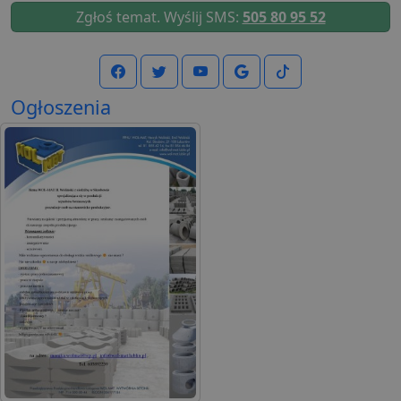
Zgłoś temat. Wyślij SMS:
505 80 95 52
Ogłoszenia