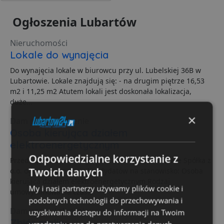
Ogłoszenia Lubartów
Nieruchomości
Lokale do wynajęcia
Do wynajęcia lokale w biurowcu przy ul. Lubelskiej 36B w
Lubartowie. Lokale znajdują się: - na drugim piętrze 16,53
m2 i 11,25 m2 Atutem lokali jest doskonała lokalizacja,
duże...
×
Dam pracę / zlecenie
Osoba kierująca działem
elektroenergetycznym
Odpowiedzialne korzystanie z
Przedsiębiorstwo Energetyki Cieplnej w Lubartowie Spółka z
Twoich danych
o.o. ogłasza rekrutację kandydatów na stanowisko: Osoba
kierująca działem elektroenergetycznym Rodzaj
My i nasi partnerzy używamy plików cookie i
umowy:umowa na czas...
podobnych technologii do przechowywania i
Dam pracę / zlecenie
uzyskiwania dostępu do informacji na Twoim
Zbiór malin