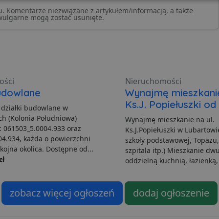
Wydajność
Targetowanie
Funkcjonalność
 Komentarze niezwiązane z artykułem/informacją, a także
wulgarne mogą zostać usunięte.
ezbędne
Wydajność
Targetowanie
Funkcjonalność
Niesklasyfikow
ości
Nieruchomości
możliwiają korzystanie z podstawowych funkcji strony internetowej, takich jak logowa
budowlane
Wynajmę mieszkanie
niezbędnych plików cookie nie można prawidłowo korzystać ze strony internetowej.
Ks.J. Popiełuszki od 
 działki budowlane w
Dostawca
/
Okres
Opis
h (Kolonia Południowa)
Domena
przechowywania
Wynajmę mieszkanie na ul.
r: 061503_5.0004.933 oraz
Ks.J.Popiełuszki w Lubartowie
.lubartow24.pl
4 minuty 57
Plik niezbędny do prawidłowego działan
4.934, każda o powierzchni
szkoły podstawowej, Topazu, 
sekund
ojna okolica. Dostępne od...
szpitala itp.) Mieszkanie dw
1 miesiąc
Ten plik cookie jest używany przez usłu
CookieScript
zł
oddzielną kuchnią, łazienką, t
zapamiętywania preferencji dotyczącyc
lubartow24.pl
pliki cookie. Jest to konieczne, aby ban
Script.com działał poprawnie.
ADATA
5 miesięcy 4
Ten plik cookie jest używany do przec
YouTube
zobacz więcej ogłoszeń
dodaj ogłoszenie
tygodnie
użytkownika i wyboru prywatności dla ic
.youtube.com
Rejestruje dane dotyczące zgody odwie
polityki i ustawienia prywatności, zapew
preferencje zostaną uhonorowane w prz