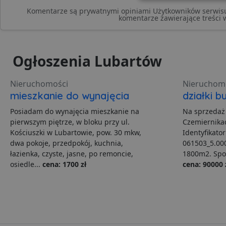
Niezbędne
Komentarze są prywatnymi opiniami Użytkowników serwisu.
komentarze zawierające treści 
Ogłoszenia Lubartów
Ni
Nieruchomości
Nieruchom
Niezbędne pliki cookie u
mieszkanie do wynajęcia
działki 
zarządzanie kontem. Bez 
Posiadam do wynajęcia mieszkanie na
Na sprzedaż
Nazwa
pierwszym piętrze, w bloku przy ul.
Czemiernikac
Kościuszki w Lubartowie, pow. 30 mkw,
Identyfikato
ban0
dwa pokoje, przedpokój, kuchnia,
061503_5.000
łazienka, czyste, jasne, po remoncie,
1800m2. Spok
CookieScriptConsent
osiedle...
cena: 1700 zł
cena: 90000 
VISITOR_PRIVACY_MET