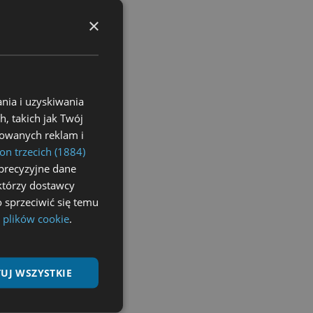
×
nia i uzyskiwania
, takich jak Twój
izowanych reklam i
on trzecich (1884)
precyzyjne dane
ektórzy dostawcy
 sprzeciwić się temu
 plików cookie
.
UJ WSZYSTKIE