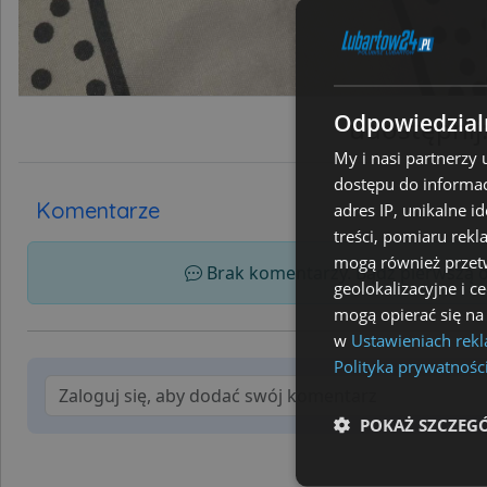
Odpowiedzialn
udostępni
My i nasi partnerzy
dostępu do informac
Komentarze
adres IP, unikalne i
treści, pomiaru rekl
mogą również przetw
Brak komentarzy. Bądź pierwszą os
geolokalizacyjne i c
mogą opierać się na
w
Ustawieniach rek
Polityka prywatnośc
POKAŻ SZCZEG