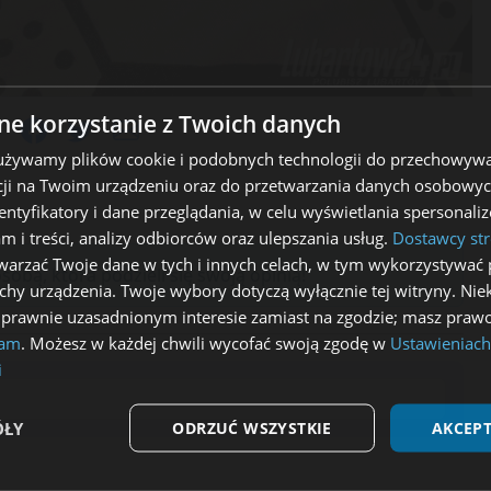
e korzystanie z Twoich danych
j:
 używamy plików cookie i podobnych technologii do przechowywa
ji na Twoim urządzeniu oraz do przetwarzania danych osobowych
dentyfikatory i dane przeglądania, w celu wyświetlania spersonal
am i treści, analizy odbiorców oraz ulepszania usług.
Dostawcy str
arzać Twoje dane w tych i innych celach, w tym wykorzystywać 
obą, która podzieli się swoją opinią!
echy urządzenia. Twoje wybory dotyczą wyłącznie tej witryny. Ni
 prawnie uzasadnionym interesie zamiast na zgodzie; masz prawo
lam
. Możesz w każdej chwili wycofać swoją zgodę w
Ustawieniach
i
ÓŁY
ODRZUĆ WSZYSTKIE
AKCEPT