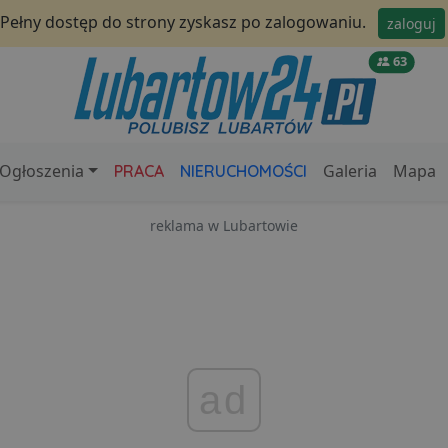
Pełny dostęp do strony zyskasz po zalogowaniu.
zaloguj
63
Ogłoszenia
Galeria
Mapa
PRACA
NIERUCHOMOŚCI
reklama w Lubartowie
ad