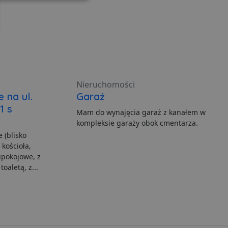
Niesklasyfikowane
ane
Nieruchomości
nie użytkownika i
 na ul.
Garaż
1 s
Mam do wynajęcia garaż z kanałem w
kompleksie garaży obok cmentarza.
 (blisko
ia serwisu
kościoła,
upokojowe, z
gę Cookie-Script.com do
oaletą, z...
h zgody użytkownika na
er cookie Cookie-
howywania zgody
h interakcji z witryną.
dzającego na różne
niając, że ich
yszłych sesjach.