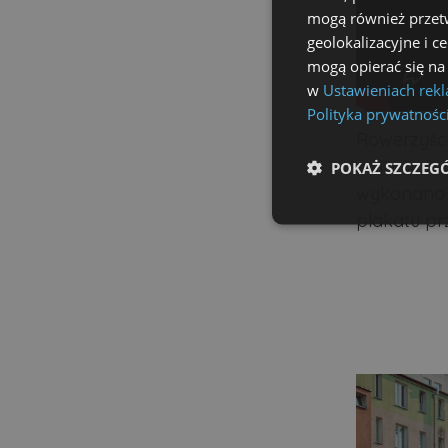
mogą również przetw
geolokalizacyjne i c
mogą opierać się na
w
Ustawieniach rek
Polityka prywatnośc
Rowerzyści
pojechali 
POKAŻ SZCZEG
wykonano p
plakatu pr
Niezbędne
Ni
Niezbędne pliki cookie u
zarządzanie kontem. Bez 