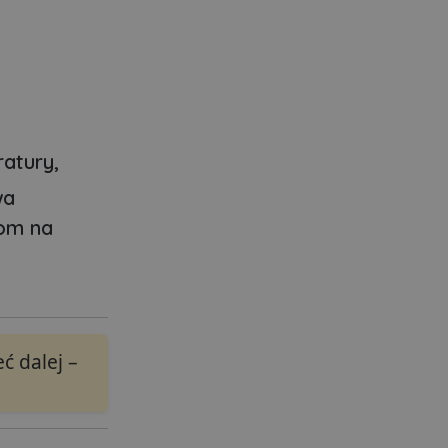
atury,
wa
kom na
ć dalej –