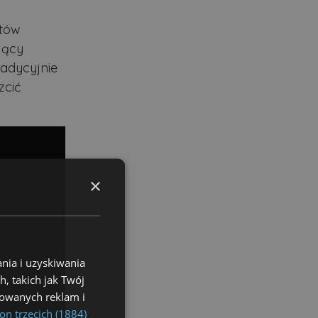
któw
jący
radycyjnie
zcić
×
nia i uzyskiwania
, takich jak Twój
izowanych reklam i
on trzecich (1884)