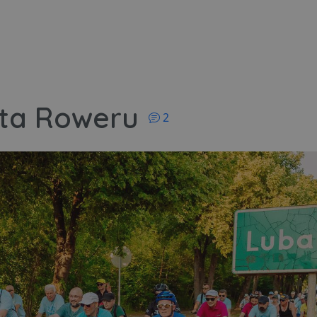
komentarzy
ta Roweru
2