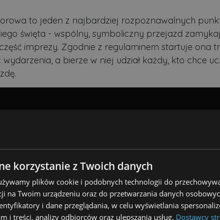
orowa to jeden z najbardziej rozpoznawalnych pun
iego święta - wspólny, symboliczny przejazd zamyka
zęść imprezy. Zgodnie z regulaminem startuje ona t
 wydarzenia, a bierze w niej udział każdy, kto chce uc
zdę.
e korzystanie z Twoich danych
 używamy plików cookie i podobnych technologii do przechowywa
ji na Twoim urządzeniu oraz do przetwarzania danych osobowych
dentyfikatory i dane przeglądania, w celu wyświetlania spersonal
am i treści, analizy odbiorców oraz ulepszania usług.
Dostawcy str