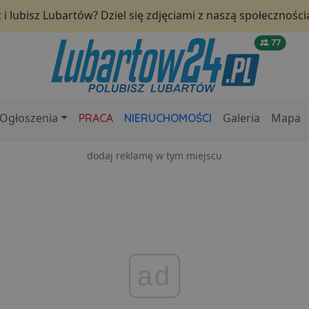
i lubisz Lubartów? Dziel się zdjęciami z naszą społeczności
77
Ogłoszenia
Galeria
Mapa
PRACA
NIERUCHOMOŚCI
dodaj reklamę w tym miejscu
ad