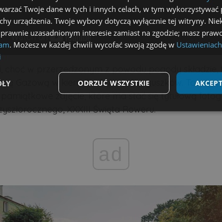
arzać Twoje dane w tych i innych celach, w tym wykorzystywać 
echy urządzenia. Twoje wybory dotyczą wyłącznie tej witryny. Ni
 prawnie uzasadnionym interesie zamiast na zgodzie; masz prawo
lam
. Możesz w każdej chwili wycofać swoją zgodę w
Ustawieniach
i
, choć w przerzedzonym z powodu pogody składzie, 
ulicą Gazową w kierunku Pałacu Sanguszków. To właśn
ÓŁY
ODRZUĆ WSZYSTKIE
AKCEPT
amiątkowe zdjęcie, które ma stać się tytułową fotog
zyszłorocznego, XXXIII Święta Roweru.
Wydajność
Targetowanie
Funkcjonalność
ad
ezbędne
Wydajność
Targetowanie
Funkcjonalność
Niesklasyfikow
możliwiają korzystanie z podstawowych funkcji strony internetowej, takich jak logowa
niezbędnych plików cookie nie można prawidłowo korzystać ze strony internetowej.