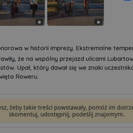
norowa w historii imprezy. Ekstremalne temper
rawiły, że na wspólny przejazd ulicami Lubarto
stów. Upał, który dawał się we znaki uczestni
Święta Roweru.
cesz, żeby takie treści powstawały, pomóż im dotrze
skomentuj, udostępnij, podeślij znajomym.