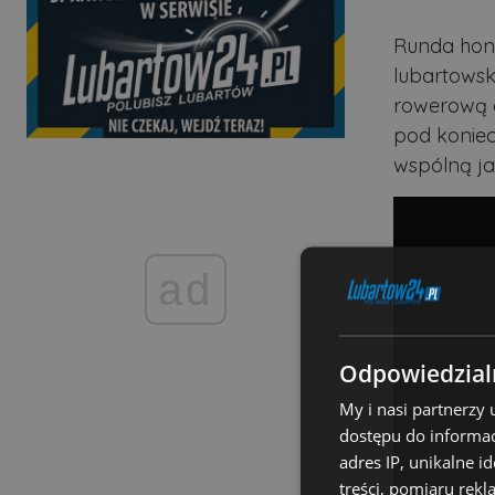
Runda hon
lubartowsk
rowerową c
pod koniec
wspólną ja
ad
Odpowiedzialn
My i nasi partnerzy
dostępu do informac
adres IP, unikalne i
treści, pomiaru rekl