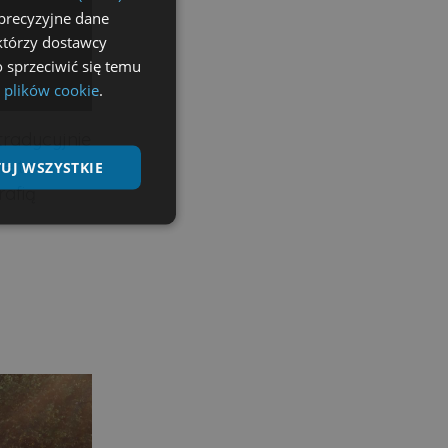
precyzyjne dane
ektórzy dostawcy
 sprzeciwić się temu
 plików cookie
.
tradycyjnie
ie tam
UJ WSZYSTKIE
rafią
Niesklasyfikowane
ane
nie użytkownika i