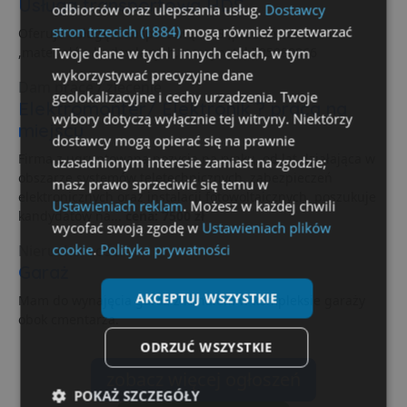
Usługa transportowa HDS
odbiorców oraz ulepszania usług.
Dostawcy
stron trzecich (1884)
mogą również przetwarzać
Oferuje usługę transportową HDS ,przewóz drewna
,materiałów budowlanych,maszyn ,tel,725988866
Twoje dane w tych i innych celach, w tym
wykorzystywać precyzyjne dane
Dam pracę / zlecenie
geolokalizacyjne i cechy urządzenia. Twoje
Elektromonter/ Elektronik ? praca na
wybory dotyczą wyłącznie tej witryny. Niektórzy
miejscu
dostawcy mogą opierać się na prawnie
Firma z ugruntowaną pozycją na rynku, od lat działająca w
uzasadnionym interesie zamiast na zgodzie;
obszarze systemów teletechnicznych, zabezpieczeń
masz prawo sprzeciwić się temu w
elektronicznych oraz instalacji fotowoltaicznych, poszukuje
Ustawieniach reklam
. Możesz w każdej chwili
kandydatów na...
cena: 7500 zł
wycofać swoją zgodę w
Ustawieniach plików
cookie
.
Polityka prywatności
Nieruchomości
Garaż
AKCEPTUJ WSZYSTKIE
Mam do wynajęcia garaż z kanałem w kompleksie garaży
obok cmentarza.
ODRZUĆ WSZYSTKIE
zobacz więcej ogłoszeń
POKAŻ SZCZEGÓŁY