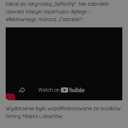
także po latynoską „Señoritę". Nie zabrakło
również klasyki repertuaru dętego -
efektownego marsza „Castaldo".
Wydarzenie było współfinansowane ze środków
Gminy Miasta Lubartów.