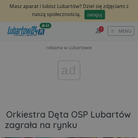
Masz aparat i lubisz Lubartów? Dziel się zdjęciami z
naszą społecznością.
zaloguj
63
!
MENU
reklama w Lubartowie
ad
Orkiestra Dęta OSP Lubartów
zagrała na rynku