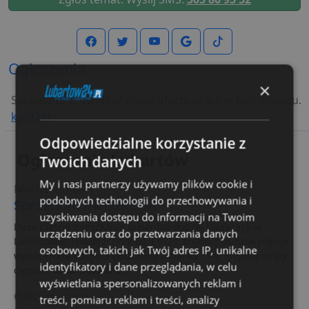
Ogłoszenia
×
Szukasz pracownika? dodaj ofertę pracy w tym miejscu.
kontakt
Odpowiedzialne korzystanie z
Ogłoszenia Lubartów
Twoich danych
My i nasi partnerzy używamy plików cookie i
Nieruchomości
podobnych technologii do przechowywania i
Sprzedam mieszkanie
uzyskiwania dostępu do informacji na Twoim
Duże i jasne mieszkanie w bardzo dobrej lokalizacji w
urządzeniu oraz do przetwarzania danych
Lubartowie. Powierzchnia 60,4 m2 1 piętro 3 osobne pokoje
osobowych, takich jak Twój adres IP, unikalne
wyposażona kuchnia oddzielne łazienka i WC ciepło pompy
identyfikatory i dane przeglądania, w celu
ciepła...
cena: 540000 zł
wyświetlania spersonalizowanych reklam i
Oferuję usługi
treści, pomiaru reklam i treści, analizy