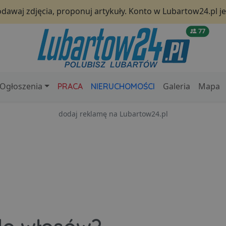
odawaj zdjęcia, proponuj artykuły. Konto w Lubartow24.pl 
77
Ogłoszenia
Galeria
Mapa
PRACA
NIERUCHOMOŚCI
dodaj reklamę na Lubartow24.pl