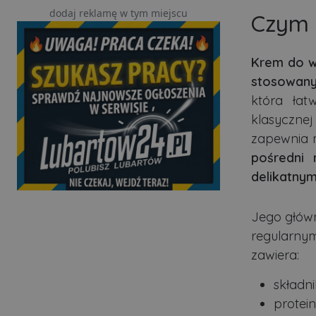
dodaj reklamę w tym miejscu
Czym 
Krem do w
stosowany
która łat
klasyczne
zapewnia m
pośredni 
delikatnym
Jego główn
regularnym
zawiera:
składni
protein