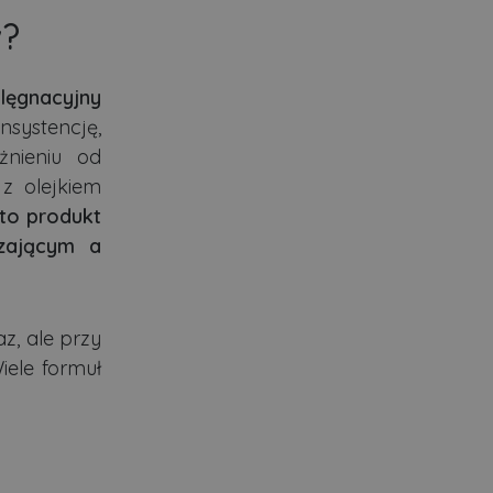
w?
lęgnacyjny
systencję,
żnieniu od
z olejkiem
 to produkt
dzającym a
z, ale przy
iele formuł