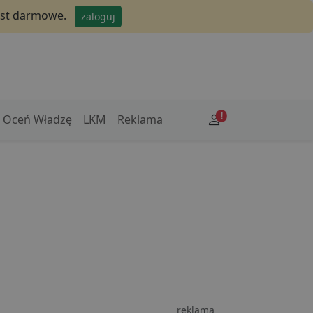
jest darmowe.
zaloguj
!
Oceń Władzę
LKM
Reklama
reklama