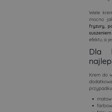
Nazwa
Wiele krem
ban0
mocno jak
CookieScriptConsent
fryzury, 
suszeniem
efektu, a j
VISITOR_PRIVACY_MET
Dla 
najle
PHPSESSID
Krem do wł
Polityce pr
dodatkowe
ban1
przypadku
matowyc
farbow
Nazwa
Nazwa
Do
Do
Nazwa