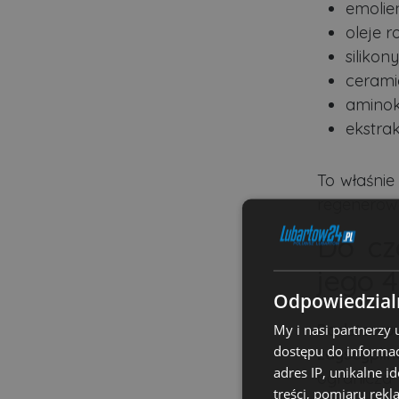
emolien
oleje r
silikon
cerami
aminok
ekstrak
To właśnie
regenerowa
Do cz
jego 
Odpowiedzialn
Podstaw
My i nasi partnerzy
dostępu do informac
zdyscypli
adres IP, unikalne i
ogranicza 
treści, pomiaru rekl