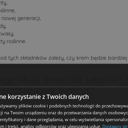
ty,
oślinne,
y nowej generacji,
dy,
wasy,
ty roślinne.
 od tych składników zależy, czy krem będzie bardziej
ł, chronił przed temperaturą czy podkreślał skręt.
ego służy krem do włosów? 
4 podstawowe funkcje
e korzystanie z Twoich danych
ową funkcją kremu do włosów jest wygła
 używamy plików cookie i podobnych technologii do przechowywa
ji na Twoim urządzeniu oraz do przetwarzania danych osobowych
nowanie pasm.
Produkt pomaga ujarzmić odstają
dentyfikatory i dane przeglądania, w celu wyświetlania spersonal
puszenie i sprawia, że fryzura wygląda na bardziej e
am i treści, analizy odbiorców oraz ulepszania usług.
Dostawcy str