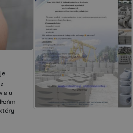
je
 z
wielu
dłońmi
który