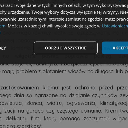
zczególnie ważne przy pasmach suchych, rozj
arzać Twoje dane w tych i innych celach, w tym wykorzystywać 
h, kręconych, falowanych lub wysokoporowatych, k
echy urządzenia. Twoje wybory dotyczą wyłącznie tej witryny. Ni
wilgoć zwiększoną objętością i utratą kształtu.
 prawnie uzasadnionym interesie zamiast na zgodzie; masz prawo
lam
. Możesz w każdej chwili wycofać swoją zgodę w
Ustawieniach
łosów może również ułatwiać rozczesywanie. Po um
i
rdziej podatne na uszkodzenia, a szarpanie szc
 do łamania i rozdwajania końcówek.
Niewielka i
ÓŁY
ODRZUĆ WSZYSTKIE
AKCEPT
 na wilgotne pasma poprawia poślizg, dzi
nie staje się łatwiejsze i bezpieczniejsze.
To dobry
Wydajność
Targetowanie
Funkcjonalność
e mają problem z plątaniem włosów na długości lub p
zastosowaniem kremu jest ochrona przed prze
dego dnia są narażone na działanie czynników zew
wietrza, słońca, wiatru, ogrzewania, klimatyzacj
ezbędne
Wydajność
Targetowanie
Funkcjonalność
Niesklasyfikow
tylizacji na gorąco czy częstego upinania. Krem tw
możliwiają korzystanie z podstawowych funkcji strony internetowej, takich jak logowa
ni delikatny film, który pomaga zatrzymać wilgo
niezbędnych plików cookie nie można prawidłowo korzystać ze strony internetowej.
anicza szorstkość.