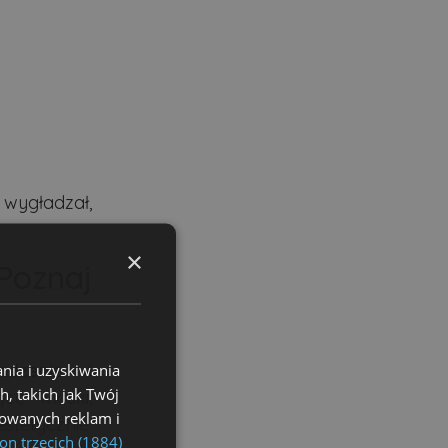
 wygładzał,
×
Poznaj
dzenie i
nia i uzyskiwania
, takich jak Twój
ce włoski,
izowanych reklam i
stetycznie.
on trzecich (1884)