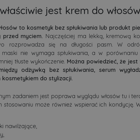
właściwie jest krem do włosó
łosów to kosmetyk bez spłukiwania lub produkt pie
 przed myciem.
Najczęściej ma lekką, kremową kon
wo rozprowadza się na długości pasm. W odró
j maski nie wymaga spłukiwania, a w porównaniu 
niej tłuste wykończenie.
Można powiedzieć, że jest
między odżywką bez spłukiwania, serum wygła
 kosmetykiem do stylizacji.
ym zadaniem jest poprawa wyglądu włosów tu i tera
 stosowaniu może również wspierać ich kondycję. W
ki nawilżające,
y,