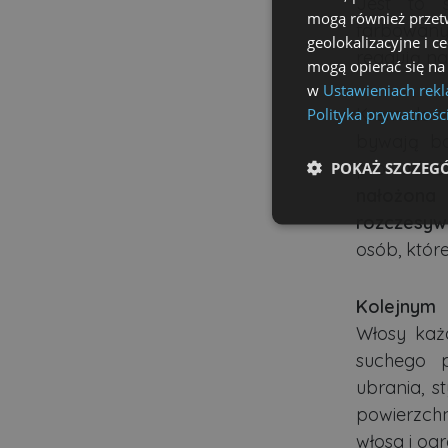
Jest to s
mogą również przetw
farbowanyc
geolokalizacyjne i c
reagują na 
mogą opierać się na
w
Ustawieniach rek
Krem do w
Polityka prywatnośc
bywają ba
prowadzić
POKAŻ SZCZEG
nałożona
rozczesywa
Niezbędne
osób, któr
Kolejnym 
Włosy każ
suchego po
Ni
ubrania, s
Niezbędne pliki cookie u
powierzch
zarządzanie kontem. Bez 
włosa i ogr