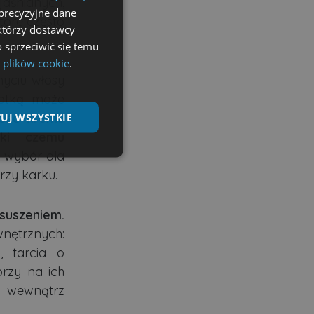
aśnianych,
precyzyjne dane
tóre często
ektórzy dostawcy
 sprzeciwić się temu
 plików cookie
.
yciu włosy
zotką może
lość kremu
UJ WSZYSTKIE
ęki czemu
 wybór dla
Niesklasyfikowane
rzy karku.
suszeniem.
nętrznych:
i, tarcia o
ane
orzy na ich
nie użytkownika i
ć wewnątrz