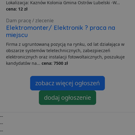
Lokalizacja: Kaznów Kolonia Gmina Ostrów Lubelski -W...
Niezbędne pliki cookie umożliwiają korzystanie z
cena: 12 zł
podstawowych funkcji strony internetowej, takich jak
logowanie użytkownika i zarządzanie kontem. Bez
Dam pracę / zlecenie
niezbędnych plików cookie nie można prawidłowo
korzystać ze strony internetowej.
Elektromonter/ Elektronik ? praca na
miejscu
Dostawca
/
Okres
Nazwa
O
Domena
przechowywania
Firma z ugruntowaną pozycją na rynku, od lat działająca w
ban0
.lubartow24.pl
4 minuty 57
P
obszarze systemów teletechnicznych, zabezpieczeń
sekund
d
p
elektronicznych oraz instalacji fotowoltaicznych, poszukuje
d
kandydatów na...
cena: 7500 zł
s
CookieScriptConsent
1 miesiąc
T
CookieScript
j
lubartow24.pl
zobacz więcej ogłoszeń
p
C
S
z
dodaj ogłoszenie
p
d
z
u
--
p
t
--
a
c
--
S