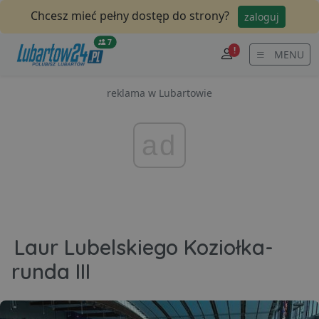
Chcesz mieć pełny dostęp do strony?
zaloguj
7
!
MENU
reklama w Lubartowie
ad
Laur Lubelskiego Koziołka-
runda III