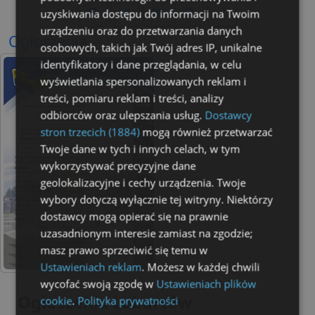
uzyskiwania dostępu do informacji na Twoim
urządzeniu oraz do przetwarzania danych
Ogłoszenia
osobowych, takich jak Twój adres IP, unikalne
identyfikatory i dane przeglądania, w celu
wyświetlania spersonalizowanych reklam i
treści, pomiaru reklam i treści, analizy
odbiorców oraz ulepszania usług.
Dostawcy
stron trzecich (1884)
mogą również przetwarzać
Twoje dane w tych i innych celach, w tym
wykorzystywać precyzyjne dane
geolokalizacyjne i cechy urządzenia. Twoje
wybory dotyczą wyłącznie tej witryny. Niektórzy
dostawcy mogą opierać się na prawnie
uzasadnionym interesie zamiast na zgodzie;
masz prawo sprzeciwić się temu w
Ustawieniach reklam
. Możesz w każdej chwili
wycofać swoją zgodę w
Ustawieniach plików
Ogłoszenia Lubartów
cookie
.
Polityka prywatności