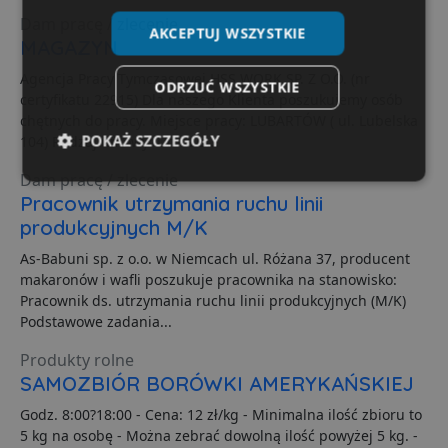
Dam pracę / zlecenie
AKCEPTUJ WSZYSTKIE
MAGAZYN
Agencja Pracy Tymczasowej HSS WORK SP. Z O.O. (nr
ODRZUĆ WSZYSTKIE
certyfikatu 22915) Dla naszego Klienta poszukujemy osób
chętnych do pracy. Miejsce pracy: LUBARTÓW ( ul. Lubelska
POKAŻ SZCZEGÓŁY
104) Rodzaj umowy: Umowa...
Dam pracę / zlecenie
Niezbędne
Wydajność
Targetowanie
Pracownik utrzymania ruchu linii
produkcyjnych M/K
As-Babuni sp. z o.o. w Niemcach ul. Różana 37, producent
Funkcjonalność
Niesklasyfikowane
makaronów i wafli poszukuje pracownika na stanowisko:
Pracownik ds. utrzymania ruchu linii produkcyjnych (M/K)
Podstawowe zadania...
Produkty rolne
SAMOZBIÓR BORÓWKI AMERYKAŃSKIEJ
Niezbędne
Wydajność
Targetowanie
Godz. 8:00?18:00 - Cena: 12 zł/kg - Minimalna ilość zbioru to
Funkcjonalność
Niesklasyfikowane
5 kg na osobę - Można zebrać dowolną ilość powyżej 5 kg. -