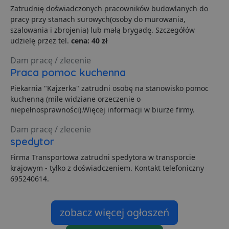
Zatrudnię doświadczonych pracowników budowlanych do
Niezbędne
Wydajność
Targetowanie
pracy przy stanach surowych(osoby do murowania,
Funkcjonalność
Niesklasyfikowane
szalowania i zbrojenia) lub małą brygadę. Szczegółów
udzielę przez tel.
cena: 40 zł
Niezbędne pliki cookie umożliwiają korzystanie z
podstawowych funkcji strony internetowej, takich jak
Dam pracę / zlecenie
logowanie użytkownika i zarządzanie kontem. Bez
Praca pomoc kuchenna
niezbędnych plików cookie nie można prawidłowo
korzystać ze strony internetowej.
Piekarnia "Kajzerka" zatrudni osobę na stanowisko pomoc
Dostawca
/
Okres
Nazwa
O
kuchenną (mile widziane orzeczenie o
Domena
przechowywania
niepełnosprawności).Więcej informacji w biurze firmy.
ban0
.lubartow24.pl
4 minuty 57
P
sekund
d
Dam pracę / zlecenie
p
d
spedytor
s
Firma Transportowa zatrudni spedytora w transporcie
CookieScriptConsent
1 miesiąc
T
CookieScript
krajowym - tylko z doświadczeniem. Kontakt telefoniczny
j
lubartow24.pl
p
695240614.
C
S
z
p
zobacz więcej ogłoszeń
d
z
u