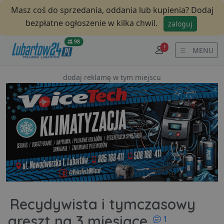
Masz coś do sprzedania, oddania lub kupienia? Dodaj
bezpłatne ogłoszenie w kilka chwil.
zaloguj
98
!
MENU
dodaj reklamę w tym miejscu
Recydywista i tymczasowy
komentarzy
areszt na 3 miesiące
1