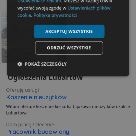
Ustawieniach reklam
. Możesz w każdej chwili
wycofać swoją zgodę w
Ustawieniach plików
cookie
.
Polityka prywatności
AKCEPTUJ WSZYSTKIE
ODRZUĆ WSZYSTKIE
POKAŻ SZCZEGÓŁY
Ogłoszenia Lubartów
Niezbędne
Wydajność
Targetowanie
Oferuję usługi
Koszenie nieużytków
Funkcjonalność
Niesklasyfikowane
Witam oferuje koszenie kosiarką bijakowa nieużytków okolice
Lubartowa
Dam pracę / zlecenie
Pracownik budowlany