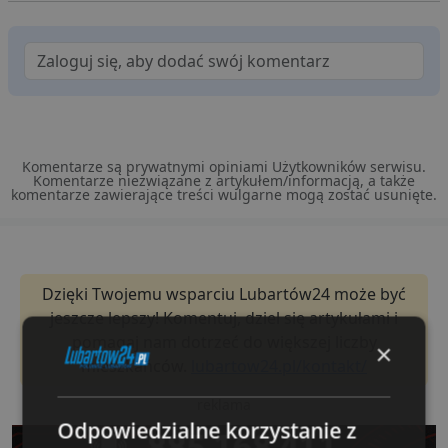
Komentarze są prywatnymi opiniami Użytkowników serwisu.
Komentarze niezwiązane z artykułem/informacją, a także
komentarze zawierające treści wulgarne mogą zostać usunięte.
Dzięki Twojemu wsparciu Lubartów24 może być
jeszcze lepszy! Komentuj, dziel się artykułami i
pomagaj nam dotrzeć do większej liczby
×
mieszkańców.
lubartow24.pl/kontakt/
reklama
Odpowiedzialne korzystanie z