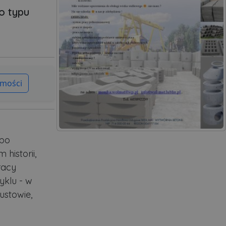
o typu
mości
 po
historii,
racy
yklu - w
ustowie,