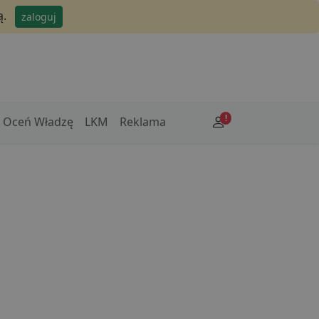
ą.
zaloguj
!
Oceń Władzę
LKM
Reklama