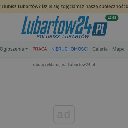
i lubisz Lubartów? Dziel się zdjęciami z naszą społeczności
63
Ogłoszenia
Galeria
Mapa
PRACA
NIERUCHOMOŚCI
dodaj reklamę na Lubartow24.pl
ad