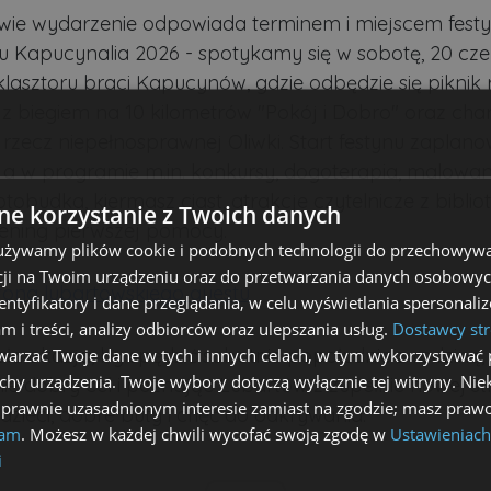
ie wydarzenie odpowiada terminem i miejscem fest
 Kapucynalia 2026 - spotykamy się w sobotę, 20 cz
lasztoru braci Kapucynów, gdzie odbędzie się piknik 
z biegiem na 10 kilometrów "Pokój i Dobro" oraz ch
 rzecz niepełnosprawnej Oliwki. Start festynu zaplan
, a w programie m.in. konkursy, dogoterapia, malowan
fotobudka, kiermasz ciast, atrakcje czytelnicze z biblio
e korzystanie z Twoich danych
trening pierwszej pomocy.
 używamy plików cookie i podobnych technologii do przechowywa
ji na Twoim urządzeniu oraz do przetwarzania danych osobowych
rona lubartowskiego questu
dentyfikatory i dane przeglądania, w celu wyświetlania spersonal
am i treści, analizy odbiorców oraz ulepszania usług.
Dostawcy str
ła okazja, by spędzić sobotnie popołudnie z rodziną,
arzać Twoje dane w tych i innych celach, w tym wykorzystywać 
echy urządzenia. Twoje wybory dotyczą wyłącznie tej witryny. Ni
ie dobry cel i poznając Lubartów z zupełnie nowej st
 prawnie uzasadnionym interesie zamiast na zgodzie; masz prawo
dzieci, dobre buty i chęć do odkrywania.
lam
. Możesz w każdej chwili wycofać swoją zgodę w
Ustawieniach
i