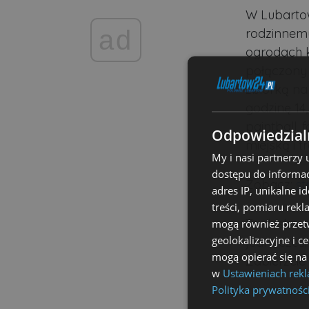
W Lubartow
ad
rodzinnemu
ogrodach k
połączony 
zbiórką na
godzinę 14
paintball, 
Odpowiedzialn
miejską i 
My i nasi partnerzy
dostępu do informac
Zobacz:
st
adres IP, unikalne i
treści, pomiaru rekl
To doskona
mogą również przetw
geolokalizacyjne i c
jednocześn
mogą opierać się na
Zabierzcie 
w
Ustawieniach rek
Polityka prywatnośc