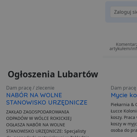
VISITOR_PRIVACY_MET
PHPSESSID
Komentarz
artykułem/in
Polityce pr
ban1
Ogłoszenia Lubartów
Nazwa
Dam pracę / zlecenie
Dam pracę 
Nazwa
Do
Do
Nazwa
NABÓR NA WOLNE
Mycie ko
__Secure-YNID
Do
Nazwa
otime
.l
STANOWISKO URZĘDNICZE
openstat_gid
_ga_481PHN7HEZ
.lu
Piekarnia & 
ts
Łucce Koloni
ZAKŁAD ZAGOSPODAROWANIA
__Secure-ROLLOUT_TO
koszy. Praca
C
Ad
ODPADÓW W WÓLCE ROKICKIEJ
openstat_v90rd24lydrp
.ad
koszy w myjc
OGŁASZA NABÓR NA WOLNE
YSC
openstat_yvh10uaeq5
osoba do pra
STANOWISKO URZĘDNICZE: Specjalisty