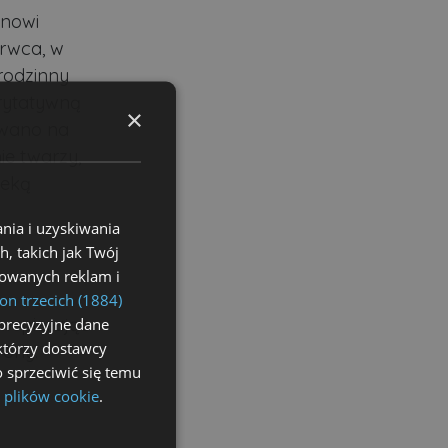
ynowi
erwca, w
rodzinny
arytatywną
×
owano na
ie twarzy,
teką
nia i uzyskiwania
, takich jak Twój
izowanych reklam i
on trzecich (1884)
 wspierając
precyzyjne dane
ektórzy dostawcy
rony.
 sprzeciwić się temu
 plików cookie
.