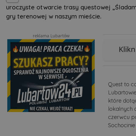
uroczyste otwarcie trasy questowej „Śladam
gry terenowej w naszym mieście.
reklama Lubartów
Klikn
Quest to c
Lubartowie
które dotąd
lokalnych o
czerwcu po
Sochocinie