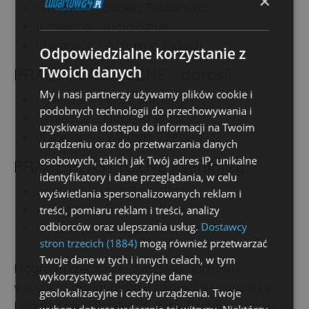
×
I miejsce – Izabela Tołubińska
II miejsce – Alicja Sztuk
III miejsce – Antonina Miduch
Odpowiedzialne korzystanie z
Twoich danych
PRACE PLASTYCZNE - dorośli
My i nasi partnerzy używamy plików cookie i
I miejsce – Miłosz Samolej
podobnych technologii do przechowywania i
II miejsce – Marlena Wasil
uzyskiwania dostępu do informacji na Twoim
III miejsce – Wiktoria Czerska
urządzeniu oraz do przetwarzania danych
osobowych, takich jak Twój adres IP, unikalne
PRACE PLASTYCZNE - seniorzy
identyfikatory i dane przeglądania, w celu
I miejsce – Lidia Zaniewicz
wyświetlania spersonalizowanych reklam i
II miejsce – Renata Górna
treści, pomiaru reklam i treści, analizy
odbiorców oraz ulepszania usług.
Dostawcy
III miejsce – Grażyna Kawka
stron trzecich (1884)
mogą również przetwarzać
Twoje dane w tych i innych celach, w tym
Nagrody rzeczowe, dyplomy, gadżety i
wykorzystywać precyzyjne dane
vouchery dla laureatów zapewnili sponsorzy:
geolokalizacyjne i cechy urządzenia. Twoje
Lubartowski Ośrodek Kultury, Restauracja „W