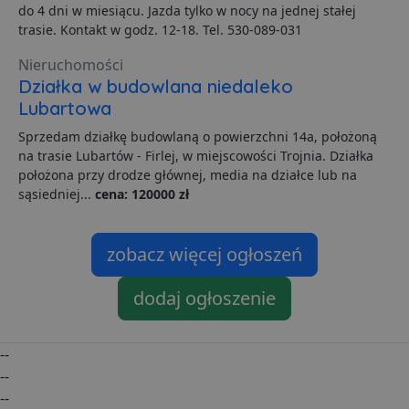
do 4 dni w miesiącu. Jazda tylko w nocy na jednej stałej
ban1
.lubartow24.pl
4 minuty 57
P
trasie. Kontakt w godz. 12-18. Tel. 530-089-031
sekund
d
p
d
Nieruchomości
s
Działka w budowlana niedaleko
Lubartowa
Sprzedam działkę budowlaną o powierzchni 14a, położoną
Dostawca
/
Nazwa
Domena
prz
na trasie Lubartów - Firlej, w miejscowości Trojnia. Działka
Dostawca
/
Dostawca
/
Okres
Okres
położona przy drodze głównej, media na działce lub na
Nazwa
Nazwa
Opis
Opis
__Secure-YNID
.youtube.com
5
Domena
Domena
przechowywania
przechowywania
sąsiedniej...
cena: 120000 zł
_ga_481PHN7HEZ
otime
.lubartow24.pl
.lubartow24.pl
1 tydzień
1 rok 1 miesiąc
Ten plik cook
Dostawca
/
Okres
Nazwa
openstat_gid
.openstat.eu
Opis
11
jest używany
Domena
przechowywania
przez Google
Analytics do
zobacz więcej ogłoszeń
ts
1 rok
Ten plik
PayPal Holdings
__Secure-ROLLOUT_TOKEN
.youtube.com
5
utrzymywani
jest gen
Inc.
stanu sesji.
dostarcz
.creativecdn.com
PayPal i
dodaj ogłoszenie
openstat_v90rd24lydrpjjprsjdxb307wXcxa9
.openstat.eu
11
C
4 tygodnie 2 dni
Ten plik cook
Adform
obsługuj
służy do
.adform.net
płatnicz
identyfikacji
stronie
openstat_yvh10uaeq5x0r5jem1fcw7hmq6ukmg
.openstat.eu
11
częstotliwości
internet
odwiedzin i
--
sposobu
YSC
Sesja
Ten plik
Google LLC
--
dostępu
jest ust
.youtube.com
odwiedzające
przez Y
--
do strony
celu śle