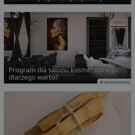
używan
celów re
wydarze
Program dla salonu kosmetycznego:
dlaczego warto?
sponsorowany