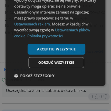
wybory dotyczą wyłącznie tej witryny. Niektórzy
Bramie”, firma Twój Dom, KS SYSTEM oraz
dostawcy mogą opierać się na prawnie
Miasto Lubartów. Wystawę „Ziemia Lubartowska
uzasadnionym interesie zamiast na zgodzie;
masz prawo sprzeciwić się temu w
z bliska” można oglądać w podcieniach
Ustawieniach reklam
. Możesz w każdej chwili
Restauracji „W Bramie” w Lubartowie do końca
wycofać swoją zgodę w
Ustawieniach plików
sierpnia.
cookie
.
Polityka prywatności
AKCEPTUJ WSZYSTKIE
autor / dodał:
Lubartow24
ODRZUĆ WSZYSTKIE
Komentarze
POKAŻ SZCZEGÓŁY
Pan Piotr
· 52 dni temu
Niezbędne
Wydajność
Targetowanie
Oszczędna ta Ziemia Lubartowska z bliska.
0
0
Funkcjonalność
Niesklasyfikowane