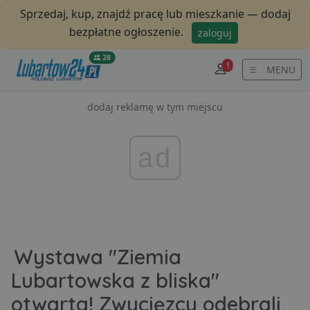
Sprzedaj, kup, znajdź pracę lub mieszkanie — dodaj
bezpłatne ogłoszenie.
zaloguj
28
!
MENU
dodaj reklamę w tym miejscu
ad
Wystawa "Ziemia
Lubartowska z bliska"
otwarta! Zwycięzcy odebrali