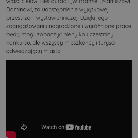
właścicielowi Restauracji „W Bramie”, Mariuszowi
Dominowi, za udostępnienie wyjątkowej
przestrzeni wystawienniczej. Dzięki jego
zaangażowaniu nagrodzone i wyróżnione prace
będą mogli zobaczyć nie tylko uczestnicy
konkursu, ale wszyscy mieszkańcy i turyści
odwiedzający miasto.