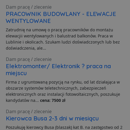
z
u
Dam pracę / zlecenie
p
PRACOWNIK BUDOWLANY - ELEWACJE
s
WENTYLOWANE
PHPSESSID
3 dni
C
PHP.net
g
.lubartow24.pl
Zatrudnię na umowę o pracę pracowników do montażu
p
o
elewacjii wentylowanych i balustrad balkonów. Praca w
P
Lublinie i okolicach. Szukam ludzi doświadczonych lub bez
i
o
doświadczenia, ale...
p
u
o
Dam pracę / zlecenie
z
Elektromonter/ Elektronik ? praca na
u
Z
miejscu
l
g
Firma z ugruntowaną pozycją na rynku, od lat działająca w
l
j
obszarze systemów teletechnicznych, zabezpieczeń
b
elektronicznych oraz instalacji fotowoltaicznych, poszukuje
d
d
kandydatów na...
cena: 7500 zł
p
u
Dam pracę / zlecenie
s
z
Kierowca Busa 2-3 dni w miesiącu
u
m
Poszukuję kierowcy Busa (blaszak) kat B. na zastępstwo od 2
s