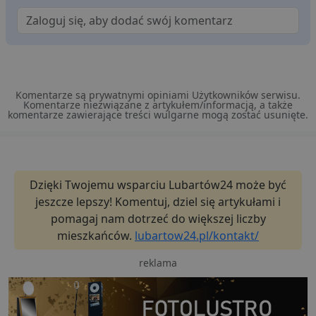
Niezbędne
Wydajność
Targetowanie
Komentarze są prywatnymi opiniami Użytkowników serwisu.
Komentarze niezwiązane z artykułem/informacją, a także
Funkcjonalność
Niesklasyfikowane
komentarze zawierające treści wulgarne mogą zostać usunięte.
Niezbędne pliki cookie umożliwiają korzystanie z
podstawowych funkcji strony internetowej, takich jak
logowanie użytkownika i zarządzanie kontem. Bez
niezbędnych plików cookie nie można prawidłowo
korzystać ze strony internetowej.
Dzięki Twojemu wsparciu Lubartów24 może być
Dostawca
/
Okres
jeszcze lepszy! Komentuj, dziel się artykułami i
Nazwa
O
Domena
przechowywania
pomagaj nam dotrzeć do większej liczby
ban0
.lubartow24.pl
4 minuty 57
P
mieszkańców.
lubartow24.pl/kontakt/
sekund
d
p
d
reklama
s
CookieScriptConsent
1 miesiąc
T
CookieScript
j
lubartow24.pl
p