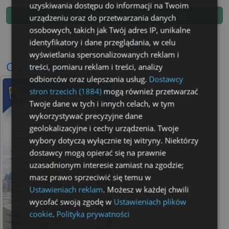
uzyskiwania dostępu do informacji na Twoim
Zgłoś temat. Wyślij SMS:
505 80 95 52
urządzeniu oraz do przetwarzania danych
osobowych, takich jak Twój adres IP, unikalne
identyfikatory i dane przeglądania, w celu
wyświetlania spersonalizowanych reklam i
Ogłoszenia
treści, pomiaru reklam i treści, analizy
odbiorców oraz ulepszania usług.
Dostawcy
stron trzecich (1884)
mogą również przetwarzać
Twoje dane w tych i innych celach, w tym
wykorzystywać precyzyjne dane
geolokalizacyjne i cechy urządzenia. Twoje
wybory dotyczą wyłącznie tej witryny. Niektórzy
dostawcy mogą opierać się na prawnie
uzasadnionym interesie zamiast na zgodzie;
masz prawo sprzeciwić się temu w
Ustawieniach reklam
. Możesz w każdej chwili
wycofać swoją zgodę w
Ustawieniach plików
cookie
.
Polityka prywatności