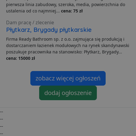
Niezbędne pliki cookie umożliwiają korzystanie z
pierwsza linia zabudowy, szeroka, media, powierzchnia do
podstawowych funkcji strony internetowej, takich jak
ustalenia od co najmniej...
cena: 75 zł
logowanie użytkownika i zarządzanie kontem. Bez
niezbędnych plików cookie nie można prawidłowo
Dam pracę / zlecenie
korzystać ze strony internetowej.
Płytkarz, Brygady płytkarskie
Dostawca
/
Okres
Nazwa
O
Domena
przechowywania
Firma Ready Bathroom sp. z o.o. zajmująca się produkcją i
dostarczaniem łazienek modułowych na rynek skandynawski
ban0
.lubartow24.pl
4 minuty 57
P
sekund
d
poszukuje pracownika na stanowisko: Płytkarz, Brygady...
p
cena: 15000 zł
d
s
CookieScriptConsent
1 miesiąc
T
CookieScript
j
lubartow24.pl
zobacz więcej ogłoszeń
p
C
S
dodaj ogłoszenie
z
p
d
z
u
--
p
--
t
a
--
c
S
--
d