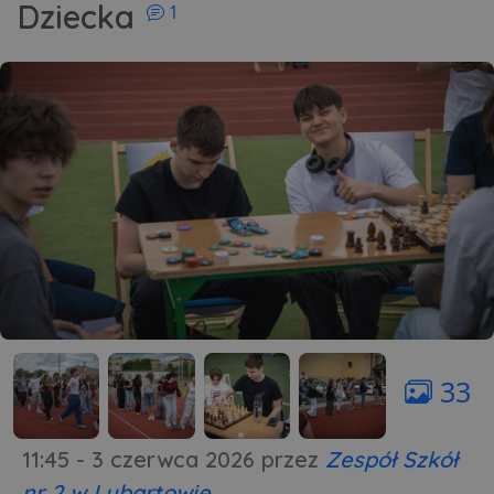
Dziecka
1
33
11:45 - 3 czerwca 2026
przez
Zespół Szkół
nr 2 w Lubartowie