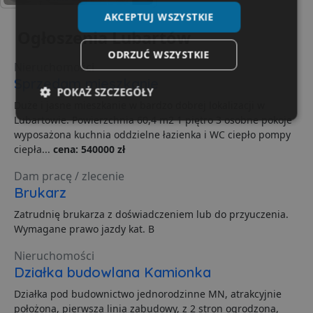
AKCEPTUJ WSZYSTKIE
Ogłoszenia Lubartów
ODRZUĆ WSZYSTKIE
Nieruchomości
Sprzedam mieszkanie
POKAŻ SZCZEGÓŁY
Duże i jasne mieszkanie w bardzo dobrej lokalizacji w
Lubartowie. Powierzchnia 60,4 m2 1 piętro 3 osobne pokoje
Niezbędne
Wydajność
Targetowanie
wyposażona kuchnia oddzielne łazienka i WC ciepło pompy
ciepła...
cena: 540000 zł
Dam pracę / zlecenie
Funkcjonalność
Niesklasyfikowane
Brukarz
Zatrudnię brukarza z doświadczeniem lub do przyuczenia.
Wymagane prawo jazdy kat. B
Nieruchomości
Działka budowlana Kamionka
Niezbędne
Wydajność
Targetowanie
Działka pod budownictwo jednorodzinne MN, atrakcyjnie
Funkcjonalność
Niesklasyfikowane
położona, pierwsza linia zabudowy, z 2 stron ogrodzona,