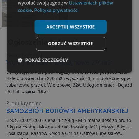
wycofać swoją zgodę w
Ustawieniach plików
cookie
.
Polityka prywatności
AKCEPTUJ WSZYSTKIE
Ogłoszenia Lubartów
ODRZUĆ WSZYSTKIE
Nieruchomości
POKAŻ SZCZEGÓŁY
Wynajmę hale magazynowe 270m2
Do wynajęcia hale pod magazyn/działalność gospodarczą.
Niezbędne
Wydajność
Targetowanie
Hale o powierzchni 270 m2 i wysokości 3,5 m położone są w
Lubartowie przy ul. Wierzbowej 32A. Udogodnienia: - Dojazd
do hali...
cena: 15 zł
Funkcjonalność
Niesklasyfikowane
Produkty rolne
SAMOZBIÓR BORÓWKI AMERYKAŃSKIEJ
Godz. 8:00?18:00 - Cena: 12 zł/kg - Minimalna ilość zbioru to
5 kg na osobę - Można zebrać dowolną ilość powyżej 5 kg. -
Lokalizacja: Kaznów Kolonia Gmina Ostrów Lubelski -W...