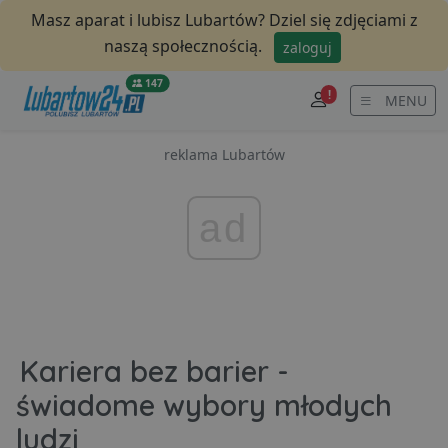
Masz aparat i lubisz Lubartów? Dziel się zdjęciami z
naszą społecznością.
zaloguj
147
!
MENU
reklama Lubartów
ad
Kariera bez barier -
świadome wybory młodych
ludzi