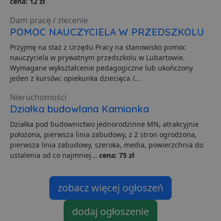
cena: 12 zł
Niezbędne
Wydajność
Targetowanie
Funkcjonalność
Niesklasyfikowane
Dam pracę / zlecenie
POMOC NAUCZYCIELA W PRZEDSZKOLU
Niezbędne pliki cookie umożliwiają korzystanie z
podstawowych funkcji strony internetowej, takich jak
Przyjmę na staż z Urzędu Pracy na stanowisko pomoc
logowanie użytkownika i zarządzanie kontem. Bez
nauczyciela w prywatnym przedszkolu w Lubartowie.
niezbędnych plików cookie nie można prawidłowo
korzystać ze strony internetowej.
Wymagane wykształcenie pedagogiczne lub ukończony
jeden z kursów: opiekunka dziecięca /...
Dostawca
/
Okres
Nazwa
O
Domena
przechowywania
Nieruchomości
ban0
.lubartow24.pl
4 minuty 57
P
Działka budowlana Kamionka
sekund
d
p
Działka pod budownictwo jednorodzinne MN, atrakcyjnie
d
s
położona, pierwsza linia zabudowy, z 2 stron ogrodzona,
pierwsza linia zabudowy, szeroka, media, powierzchnia do
CookieScriptConsent
1 miesiąc
T
CookieScript
j
lubartow24.pl
ustalenia od co najmniej...
cena: 75 zł
p
C
S
z
zobacz więcej ogłoszeń
p
d
z
u
dodaj ogłoszenie
p