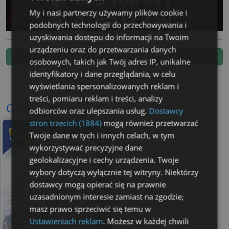
My i nasi partnerzy używamy plików cookie i
podobnych technologii do przechowywania i
uzyskiwania dostępu do informacji na Twoim
urządzeniu oraz do przetwarzania danych
Zgłoś temat. Wyślij SMS:
505 80 95 52
osobowych, takich jak Twój adres IP, unikalne
identyfikatory i dane przeglądania, w celu
wyświetlania spersonalizowanych reklam i
treści, pomiaru reklam i treści, analizy
Ogłoszenia
odbiorców oraz ulepszania usług.
Dostawcy
stron trzecich (1884)
mogą również przetwarzać
Twoje dane w tych i innych celach, w tym
wykorzystywać precyzyjne dane
geolokalizacyjne i cechy urządzenia. Twoje
wybory dotyczą wyłącznie tej witryny. Niektórzy
dostawcy mogą opierać się na prawnie
uzasadnionym interesie zamiast na zgodzie;
masz prawo sprzeciwić się temu w
Ustawieniach reklam
. Możesz w każdej chwili