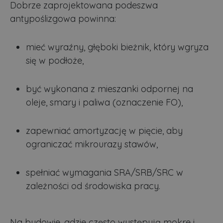
Dobrze zaprojektowana podeszwa
podstawowych funkcji strony internetowej, takich jak
logowanie użytkownika i zarządzanie kontem. Bez
antypoślizgowa powinna:
niezbędnych plików cookie nie można prawidłowo
korzystać ze strony internetowej.
mieć wyraźny, głęboki bieżnik, który wgryza
Dostawca
/
Okres
Nazwa
O
Domena
przechowywania
się w podłoże,
ban0
.lubartow24.pl
4 minuty 57
P
sekund
d
p
być wykonana z mieszanki odpornej na
d
s
oleje, smary i paliwa (oznaczenie FO),
CookieScriptConsent
1 miesiąc
T
CookieScript
j
lubartow24.pl
p
zapewniać amortyzację w pięcie, aby
C
S
ograniczać mikrourazy stawów,
z
p
d
z
spełniać wymagania SRA/SRB/SRC w
u
p
zależności od środowiska pracy.
t
a
c
S
d
Na budowie, gdzie często występują mokre i
p