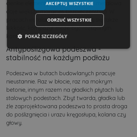
cienkie elementy stalowe, wkładka metalowa
AKCEPTUJ WSZYSTKIE
daje większy margines bezpieczeństwa. W
pracach instalacyjnych, gdzie liczy się także
ODRZUĆ WSZYSTKIE
lekkość, kompozyt może być rozsądnym
kompromisem.
POKAŻ SZCZEGÓŁY
Antypoślizgowa podeszwa -
Niezbędne
Wydajność
Targetowanie
stabilność na każdym podłożu
Podeszwa w butach budowlanych pracuje
Funkcjonalność
Niesklasyfikowane
nieustannie. Raz w błocie, raz na mokrym
betonie, innym razem na gładkich płytach lub
stalowych podestach. Zbyt twarda, gładka lub
źle zaprojektowana podeszwa to prosta droga
do poślizgnięcia i urazu kręgosłupa, kolana czy
Niezbędne
Wydajność
Targetowanie
głowy.
Funkcjonalność
Niesklasyfikowane
Niezbędne pliki cookie umożliwiają korzystanie z