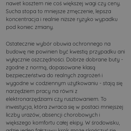
Nazwa
Nazwa
Opis
Opis
nawet kosztem nie coś większej wagi czy ceny.
__Secure-YNID
.youtube.com
5
Domena
Domena
przechowywania
przechowywania
Sucha stopa to mniejsze zmęczenie, lepsza
_ga_481PHN7HEZ
otime
.lubartow24.pl
.lubartow24.pl
1 tydzień
1 rok 1 miesiąc
Ten plik cook
Dostawca
/
Okres
Nazwa
openstat_gid
.openstat.eu
Opis
11
jest używany
Domena
przechowywania
koncentracja i realnie niższe ryzyko wypadku
przez Google
Analytics do
pod koniec zmiany.
ts
1 rok
Ten plik
PayPal Holdings
__Secure-ROLLOUT_TOKEN
.youtube.com
5
utrzymywani
jest gen
Inc.
stanu sesji.
dostarcz
.creativecdn.com
PayPal i
openstat_v90rd24lydrpjjprsjdxb307wXcxa9
.openstat.eu
11
C
4 tygodnie 2 dni
Ten plik cook
Adform
obsługuj
Ostatecznie wybór obuwia ochronnego na
służy do
.adform.net
płatnicz
identyfikacji
budowę nie powinien być kwestią przypadku ani
stronie
openstat_yvh10uaeq5x0r5jem1fcw7hmq6ukmg
.openstat.eu
11
częstotliwości
internet
odwiedzin i
wyłącznie oszczędności. Dobrze dobrane buty -
sposobu
YSC
Sesja
Ten plik
Google LLC
dostępu
zgodne z normą, dopasowane klasą
jest ust
.youtube.com
odwiedzające
przez Y
do strony
bezpieczeństwa do realnych zagrożeń i
celu śle
internetowej.
wyświet
Zbiera dane
wygodne w codziennym użytkowaniu - stają się
osadzon
dotyczące
filmów.
narzędziem pracy na równi z
odwiedzin
użytkownika 
VISITOR_INFO1_LIVE
5 miesięcy 4
Ten plik
Google LLC
elektronarzędziami czy rusztowaniem. To
stronie
tygodnie
jest ust
.youtube.com
internetowej,
przez Y
inwestycja, która zwraca się w postaci mniejszej
takie jak te,
aby śled
które strony
preferen
liczby urazów, absencji chorobowych i
zostały
użytkow
przeczytane.
dotyczą
większego komfortu całej ekipy. W środowisku,
z YouTu
_ga
1 rok 1 miesiąc
Ta nazwa plik
Google LLC
osadzon
gdzie jeden fałszywy krok może skończyć się