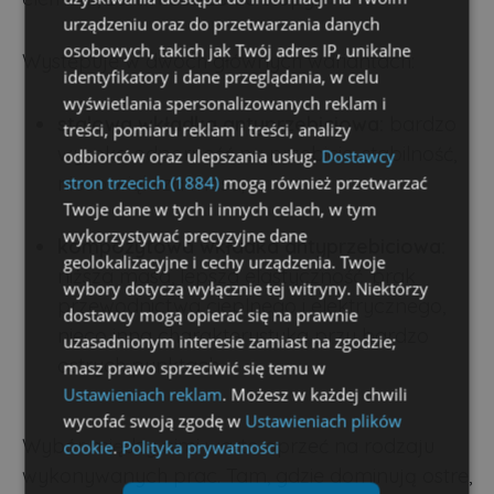
urządzeniu oraz do przetwarzania danych
osobowych, takich jak Twój adres IP, unikalne
Występuje w dwóch głównych wariantach:
identyfikatory i dane przeglądania, w celu
wyświetlania spersonalizowanych reklam i
stalowa wkładka antyprzebiciowa:
bardzo
treści, pomiaru reklam i treści, analizy
wysoka odporność na przebicie, stabilność,
odbiorców oraz ulepszania usług.
Dostawcy
nieco większa masa;
stron trzecich (1884)
mogą również przetwarzać
Twoje dane w tych i innych celach, w tym
wykorzystywać precyzyjne dane
kompozytowa wkładka antyprzebiciowa:
geolokalizacyjne i cechy urządzenia. Twoje
niższa masa, lepsza elastyczność, brak
wybory dotyczą wyłącznie tej witryny. Niektórzy
przewodnictwa cieplnego i elektrycznego,
dostawcy mogą opierać się na prawnie
nieco inna charakterystyka przy bardzo
uzasadnionym interesie zamiast na zgodzie;
ostrych punktach.
masz prawo sprzeciwić się temu w
Ustawieniach reklam
. Możesz w każdej chwili
wycofać swoją zgodę w
Ustawieniach plików
Wybór między nimi warto oprzeć na rodzaju
cookie
.
Polityka prywatności
wykonywanych prac. Tam, gdzie dominują ostre,