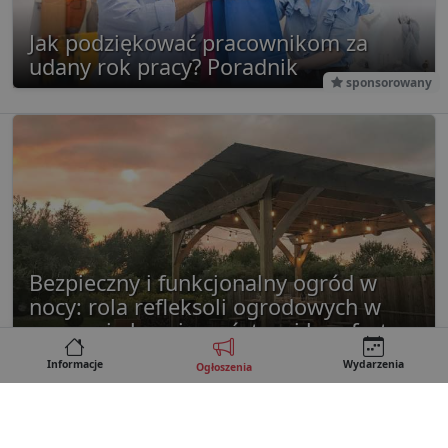
Jak podziękować pracownikom za
udany rok pracy? Poradnik
sponsorowany
Bezpieczny i funkcjonalny ogród w
nocy: rola refleksoli ogrodowych w
poprawie bezpieczeństwa i komfortu
sponsorowany
Informacje
Wydarzenia
Ogłoszenia
Kontakt
REKLAMA
Regulamin
Polityka prywatności