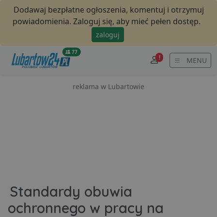
Dodawaj bezpłatne ogłoszenia, komentuj i otrzymuj
powiadomienia. Zaloguj się, aby mieć pełen dostęp.
zaloguj
77
!
MENU
reklama w Lubartowie
Standardy obuwia
ochronnego w pracy na