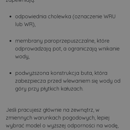
o
z
u
odpowiednia cholewka (oznaczenie WRU
Z
l
lub WR),
g
l
j
b
membrany paroprzepuszczalne, które
d
d
odprowadzają pot, a ograniczają wnikanie
p
u
wody,
s
z
u
m
podwyższona konstrukcja buta, która
s
zabezpiecza przed wlewaniem się wody od
ban1
.lubartow24.pl
4 minuty 57
P
sekund
d
góry przy płytkich kałużach.
p
d
s
Jeśli pracujesz głównie na zewnątrz, w
zmiennych warunkach pogodowych, lepiej
Dostawca
/
Nazwa
Domena
prz
wybrać model o wyższej odporności na wodę,
Dostawca
/
Dostawca
/
Okres
Okres