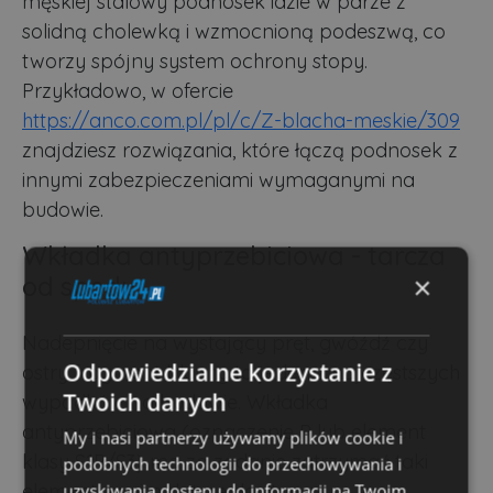
męskiej stalowy podnosek idzie w parze z
solidną cholewką i wzmocnioną podeszwą, co
tworzy spójny system ochrony stopy.
Przykładowo, w ofercie
https://anco.com.pl/pl/c/Z-blacha-meskie/309
znajdziesz rozwiązania, które łączą podnosek z
innymi zabezpieczeniami wymaganymi na
budowie.
Wkładka antyprzebiciowa - tarcza
×
od spodu
Nadepnięcie na wystający pręt, gwóźdź czy
Odpowiedzialne korzystanie z
ostry fragment blachy to jeden z najczęstszych
Twoich danych
wypadków na budowie. Wkładka
antyprzebiciowa (oznaczenie P lub element
My i nasi partnerzy używamy plików cookie i
klasy S1P/S3) ma za zadanie zatrzymać taki
podobnych technologii do przechowywania i
element, zanim dotrze do stopy.
uzyskiwania dostępu do informacji na Twoim