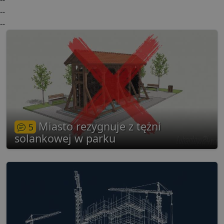
--
--
Miasto rezygnuje z tężni
5
solankowej w parku