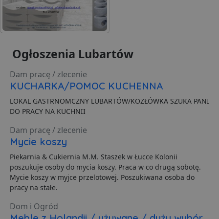
przesył
stronom
w celu a
raporto
g
1 rok
Ten plik
Eventbrite Inc.
jest pow
.creativecdn.com
Ogłoszenia Lubartów
Eventbri
do dost
treści
Dam pracę / zlecenie
dostos
do zain
KUCHARKA/POMOC KUCHENNA
użytkow
końcowe
LOKAL GASTRNOMCZNY LUBARTÓW/KOZŁÓWKA SZUKA PANI
ulepsza
tworzeni
DO PRACY NA KUCHNII
Ten plik
jest rów
Dam pracę / zlecenie
używan
celów re
Mycie koszy
wydarze
Piekarnia & Cukiernia M.M. Staszek w Łucce Kolonii
poszukuje osoby do mycia koszy. Praca w co drugą sobotę.
Mycie koszy w myjce przelotowej. Poszukiwana osoba do
pracy na stałe.
Dom i Ogród
Meble z Holandii / używane / duży wybór