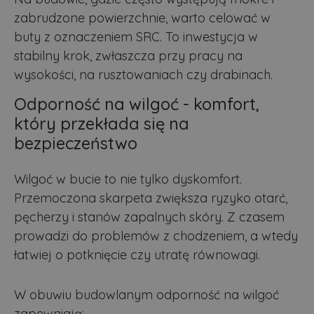
zabrudzone powierzchnie, warto celować w
VISITOR_PRIVACY_METADATA
5 miesięcy 4
T
YouTube
tygodnie
j
.youtube.com
buty z oznaczeniem SRC. To inwestycja w
p
z
stabilny krok, zwłaszcza przy pracy na
u
w
wysokości, na rusztowaniach czy drabinach.
p
i
w
Odporność na wilgoć - komfort,
Polityce prywatności Google
R
d
który przekłada się na
o
n
bezpieczeństwo
i
p
z
i
Wilgoć w bucie to nie tylko dyskomfort.
z
u
Przemoczona skarpeta zwiększa ryzyko otarć,
p
pęcherzy i stanów zapalnych skóry. Z czasem
s
prowadzi do problemów z chodzeniem, a wtedy
PHPSESSID
3 dni
C
PHP.net
g
.lubartow24.pl
łatwiej o potknięcie czy utratę równowagi.
p
o
P
i
W obuwiu budowlanym odporność na wilgoć
o
p
zapewniają:
u