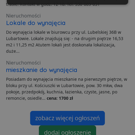
trasie. Kontakt w godz. 12-18. Tel. 530-089-031
Niezbędne
Wydajność
Targetowanie
Nieruchomości
Lokale do wynajęcia
Funkcjonalność
Niesklasyfikowane
Do wynajęcia lokale w biurowcu przy ul. Lubelskiej 36B w
Lubartowie. Lokale znajdują się: - na drugim piętrze 16,53
m2 i 11,25 m2 Atutem lokali jest doskonała lokalizacja,
duże...
Nieruchomości
mieszkanie do wynajęcia
Niezbędne
Wydajność
Targetowanie
Posiadam do wynajęcia mieszkanie na pierwszym piętrze, w
Funkcjonalność
Niesklasyfikowane
bloku przy ul. Kościuszki w Lubartowie, pow. 30 mkw, dwa
Niezbędne pliki cookie umożliwiają korzystanie z
pokoje, przedpokój, kuchnia, łazienka, czyste, jasne, po
podstawowych funkcji strony internetowej, takich jak
remoncie, osiedle...
cena: 1700 zł
logowanie użytkownika i zarządzanie kontem. Bez
niezbędnych plików cookie nie można prawidłowo
korzystać ze strony internetowej.
zobacz więcej ogłoszeń
Dostawca
/
Okres
Nazwa
O
Domena
przechowywania
dodaj ogłoszenie
ban0
.lubartow24.pl
4 minuty 57
P