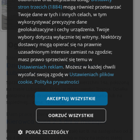
stron trzecich (1884)
mogą również przetwarzać
Twoje dane w tych i innych celach, w tym
wykorzystywać precyzyjne dane
geolokalizacyjne i cechy urządzenia. Twoje
wybory dotyczą wyłącznie tej witryny. Niektórzy
Ogłoszenia Lubartów
dostawcy mogą opierać się na prawnie
uzasadnionym interesie zamiast na zgodzie;
Nieruchomości
masz prawo sprzeciwić się temu w
Działka w budowlana niedaleko
Ustawieniach reklam
. Możesz w każdej chwili
Lubartowa
wycofać swoją zgodę w
Ustawieniach plików
cookie
.
Polityka prywatności
Sprzedam działkę budowlaną o powierzchni 14a, położoną
na trasie Lubartów - Firlej, w miejscowości Trojnia. Działka
położona przy drodze głównej, media na działce lub na
AKCEPTUJ WSZYSTKIE
sąsiedniej...
cena: 120000 zł
Dam pracę / zlecenie
ODRZUĆ WSZYSTKIE
Kierowca Busa 2-3 dni w miesiącu
Poszukuję kierowcy Busa (blaszak) kat B. na zastępstwo od 2
POKAŻ SZCZEGÓŁY
do 4 dni w miesiącu. Jazda tylko w nocy na jednej stałej