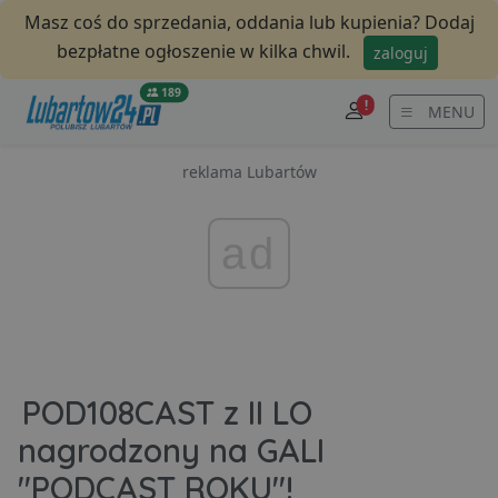
Masz coś do sprzedania, oddania lub kupienia? Dodaj
bezpłatne ogłoszenie w kilka chwil.
zaloguj
189
!
MENU
reklama Lubartów
ad
POD108CAST z II LO
nagrodzony na GALI
"PODCAST ROKU"!