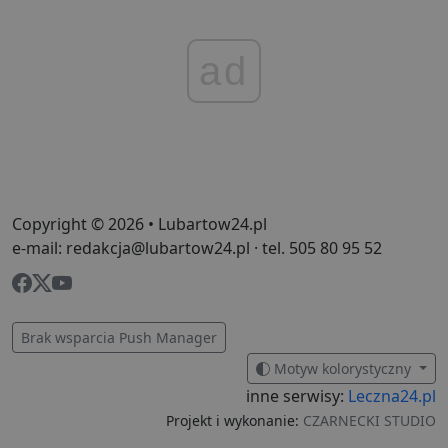
dostos
do zain
użytkow
końcowe
ad
ulepsza
tworzeni
Ten plik
jest rów
używan
celów re
wydarze
Copyright © 2026 • Lubartow24.pl
e-mail: redakcja@lubartow24.pl · tel. 505 80 95 52
Brak wsparcia Push Manager
Motyw kolorystyczny
inne serwisy:
Leczna24.pl
Projekt i wykonanie:
CZARNECKI STUDIO