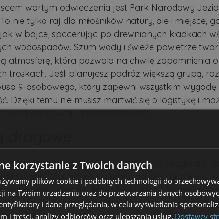
jscem wartym odwiedzenia jest Park Narodowy Jezio
. To nie tylko raj dla miłośników natury, ale i miejsce,
 jak w bajce, spacerując po drewnianych kładkach w
ch wodospadów. Szum wody i świeże powietrze twor
ą atmosferę, która pozwala na chwilę zapomnienia o
h troskach. Jeśli planujesz podróż większą grupą, ro
usa 9-osobowego, który zapewni wszystkim wygodę 
ć. Dzięki temu nie musisz martwić się o logistykę i mo
ić się na odkrywaniu piękna Chorwacji.
y drogowe
anowania podróży po Chorwacji warto uwzględnić o
e korzystanie z Twoich danych
iększość autostrad w tym kraju jest płatna, a koszt 
 używamy plików cookie i podobnych technologii do przechowywa
pokonanego odcinka i kategorii pojazdu. Wybierając s
ji na Twoim urządzeniu oraz do przetwarzania danych osobowych
żesz skorzystać z opcji płatności gotówką lub kartą 
dentyfikatory i dane przeglądania, w celu wyświetlania spersonal
Dla osób ceniących sobie wygodę i szybkość, dostęp
am i treści, analizy odbiorców oraz ulepszania usług.
Dostawcy str