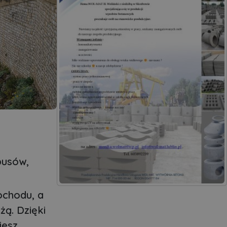
busów,
ochodu, a
żą. Dzięki
esz.