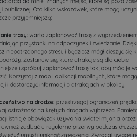
dotarcia do mniej znanych miejsc, które są poza zas
Dostawca
/
Okres
Opis
Domena
przechowywania
i publicznej. Oto kilka wskazówek, które mogą uczyn
.lubartow24.pl
4 minuty 57
Plik niezbędny do prawidłowego działan
zcze przyjemniejszą:
sekund
1 miesiąc
Ten plik cookie jest używany przez usłu
CookieScript
zapamiętywania preferencji dotyczącyc
lubartow24.pl
anie trasy:
warto zaplanować trasę z wyprzedzeniem
pliki cookie. Jest to konieczne, aby ban
Script.com działał poprawnie.
dniając przystanki na odpoczynek i zwiedzanie. Dzięk
ADATA
5 miesięcy 4
Ten plik cookie jest używany do przec
YouTube
sz niepotrzebnego stresu i będziesz mógł cieszyć się 
tygodnie
użytkownika i wyboru prywatności dla ic
.youtube.com
Rejestruje dane dotyczące zgody odwie
podróży. Zastanów się, które atrakcje są dla ciebie
polityki i ustawienia prywatności, zapew
preferencje zostaną uhonorowane w prz
niejsze i spróbuj zaplanować trasę tak, aby móc je w
zić. Korzystaj z map i aplikacji mobilnych, które mo
3 dni
Cookie generowane przez aplikacje opar
PHP.net
to identyfikator ogólnego przeznaczeni
.lubartow24.pl
ji i dostarczyć informacji o atrakcjach w okolicy.
zmiennych sesji użytkownika. Zwykle je
losowo, sposób jej użycia może być spec
dobrym przykładem jest utrzymywanie 
użytkownika między stronami.
ywatności Google
czeństwo na drodze:
przestrzegaj ograniczeń prędkoś
.lubartow24.pl
4 minuty 57
Plik niezbędny do prawidłowego działan
aj ostrożność na krętych drogach wybrzeża. Pamięta
sekund
ji istnieje obowiązek używania świateł mijania przez 
również zadbać o regularne przerwy podczas dłuższej
Dostawca
/
Domena
Okres przec
stawca
stawca
/
/
Domena
Okres
Okres przechowywania
świeżyć umysł i uniknąć zmęczenia. Zwracaj uwagę n
Opis