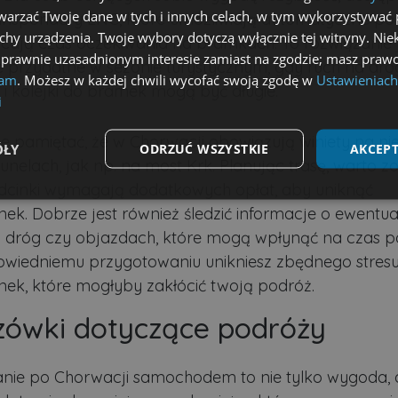
arzać Twoje dane w tych i innych celach, w tym wykorzystywać 
anspondery ENC, które umożliwiają automatyczne pob
echy urządzenia. Twoje wybory dotyczą wyłącznie tej witryny. Ni
racają czas oczekiwania na bramkach. To rozwiązanie 
 prawnie uzasadnionym interesie zamiast na zgodzie; masz prawo
e przydatne w sezonie turystycznym, gdy ruch na dro
lam
. Możesz w każdej chwili wycofać swoją zgodę w
Ustawieniach
 kolejki do bramek mogą być długie.
i
e pamiętać, że w Chorwacji obowiązują winiety na ni
ÓŁY
ODRZUĆ WSZYSTKIE
AKCEPT
tunelach, jak np. na most Krk. Planując trasę, warto z
 odcinki wymagają dodatkowych opłat, aby uniknąć
Wydajność
Targetowanie
Funkcjonalność
nek. Dobrze jest również śledzić informacje o ewentu
 dróg czy objazdach, które mogą wpłynąć na czas p
owiedniemu przygotowaniu unikniesz zbędnego stresu
nek, które mogłyby zakłócić twoją podróż.
ówki dotyczące podróży
ezbędne
Wydajność
Targetowanie
Funkcjonalność
Niesklasyfikow
możliwiają korzystanie z podstawowych funkcji strony internetowej, takich jak logowa
ie po Chorwacji samochodem to nie tylko wygoda, a
niezbędnych plików cookie nie można prawidłowo korzystać ze strony internetowej.