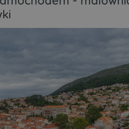
 samochodem - malowni
ki