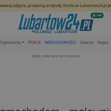
odawaj zdjęcia, proponuj artykuły. Konto w Lubartow24.pl 
140
Ogłoszenia
Galeria
Mapa
PRACA
NIERUCHOMOŚCI
dodaj reklamę w tym miejscu