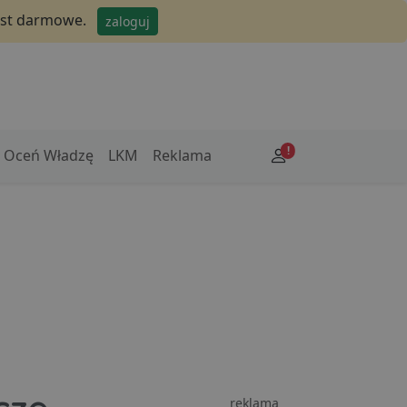
jest darmowe.
zaloguj
!
Oceń Władzę
LKM
Reklama
reklama