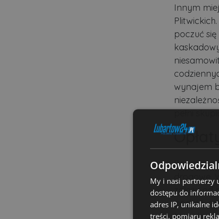
Innym mie
Plitwickich
poczuć się
kaskadowy
niesamowit
codziennyc
wynajem b
niezależnoś
pełni skup
Opłat
Podczas pl
Odpowiedzialn
drogowe. W
My i nasi partnerzy
zależy od 
dostępu do informac
podróż, mo
adres IP, unikalne i
bramkach. 
treści, pomiaru rekl