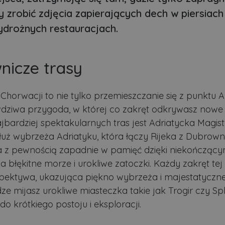
 zrobić zdjęcia zapierających dech w piersiac
drożnych restauracjach.
nicze trasy
Chorwacji to nie tylko przemieszczanie się z punktu 
wdziwa przygoda, w której co zakręt odkrywasz nowe 
jbardziej spektakularnych tras jest Adriatycka Magist
uż wybrzeża Adriatyku, która łączy Rijeka z Dubrown
ra z pewnością zapadnie w pamięć dzięki niekończący
 błękitne morze i urokliwe zatoczki. Każdy zakręt tej 
ektywa, ukazująca piękno wybrzeża i majestatyczn
dze mijasz urokliwe miasteczka takie jak Trogir czy Spli
o krótkiego postoju i eksploracji.