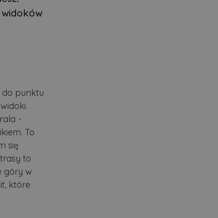
h widoków
A do punktu
widoki.
rala -
ikiem. To
m się
trasy to
e góry w
t, które