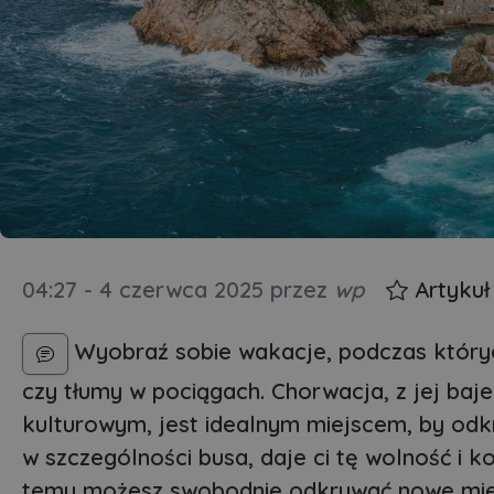
04:27 - 4 czerwca 2025
przez
wp
Artykuł
Wyobraź sobie wakacje, podczas których
czy tłumy w pociągach. Chorwacja, z jej ba
kulturowym, jest idealnym miejscem, by od
w szczególności busa, daje ci tę wolność i k
temu możesz swobodnie odkrywać nowe miejsc