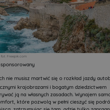
fot. Freepik.com
 sponsorowany
 nie musisz martwić się o rozkład jazdy auto
jecznymi krajobrazami i bogatym dziedzictwem
krywać ją na własnych zasadach. Wynajem sam
omfort, które pozwolą w pełni cieszyć się podró
a, zatrzymując się tam, gdzie tylko zapragni