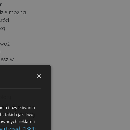
r
 gdzie można
śród
zą
zważ
i
żesz w
×
płaty
przejazdu
nia i uzyskiwania
ię w
, takich jak Twój
na
izowanych reklam i
ne są
on trzecich (1884)