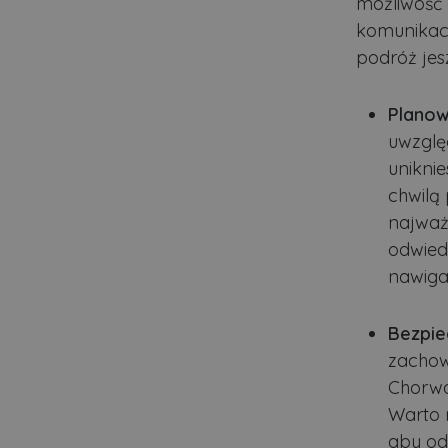
możliwość 
Nazwa
komunikacj
ban0
podróż jes
CookieScriptConsent
Planow
uwzglę
VISITOR_PRIVACY_MET
uniknie
chwilą 
najważ
odwied
PHPSESSID
nawigac
Polityce pr
Bezpie
ban1
zachow
Chorwac
Warto 
Nazwa
Nazwa
Do
Do
aby od
Nazwa