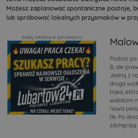
Możesz zaplanować spontaniczne postoje, by
lub spróbować lokalnych przysmaków w przy
dodaj reklamę w tym miejscu
Malow
Podróż po 
B, ale pra
Jedną z na
droga wzdł
trasa, któ
widokom na
nowa persp
tle. Po dro
zachęcają d