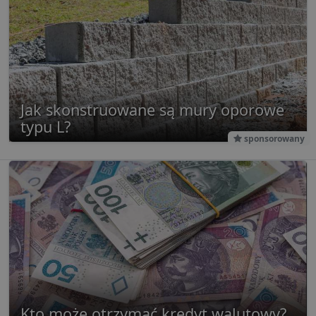
poprawić
Dane te
doświadczeni
przesył
użytkownika 
stronom
analizować
w celu a
wydajność
raporto
strony
internetowej.
uid
.criteo.com
1 rok
Ten plik
zapewni
FCCDCF
.lubartow24.pl
1 rok
Ten plik cook
jednozn
jest używany
przypisa
analizy
Jak skonstruowane są mury oporowe
wygene
wewnętrznej
maszyn
typu L?
przez operato
identyfi
witryny.
sponsorowany
użytkow
gromadz
aktywno
stronie
internet
Dane te
przesył
stronom
w celu a
raporto
g
1 rok
Ten plik
Eventbrite Inc.
jest pow
.creativecdn.com
Eventbri
do dost
treści
dostos
do zain
Kto może otrzymać kredyt walutowy?