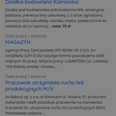
Działka budowlana Kamionka
d
p
Działka pod budownictwo jednorodzinne MN, atrakcyjnie
VISITOR_PRIVACY_METADATA
5 miesięcy 4
T
YouTube
położona, pierwsza linia zabudowy, z 2 stron ogrodzona,
tygodnie
j
.youtube.com
p
pierwsza linia zabudowy, szeroka, media, powierzchnia do
z
ustalenia od co najmniej...
cena: 75 zł
u
w
p
Dam pracę / zlecenie
i
MAGAZYN
w
Polityce prywatności Google
R
d
Agencja Pracy Tymczasowej HSS WORK SP. Z O.O. (nr
o
certyfikatu 22915) Dla naszego Klienta poszukujemy osób
n
i
chętnych do pracy. Miejsce pracy: LUBARTÓW ( ul. Lubelska
p
104) Rodzaj umowy: Umowa...
z
i
z
Dam pracę / zlecenie
u
p
Pracownik utrzymania ruchu linii
s
produkcyjnych M/K
PHPSESSID
3 dni
C
PHP.net
g
.lubartow24.pl
As-Babuni sp. z o.o. w Niemcach ul. Różana 37, producent
p
makaronów i wafli poszukuje pracownika na stanowisko:
o
P
Pracownik ds. utrzymania ruchu linii produkcyjnych (M/K)
i
Podstawowe zadania...
o