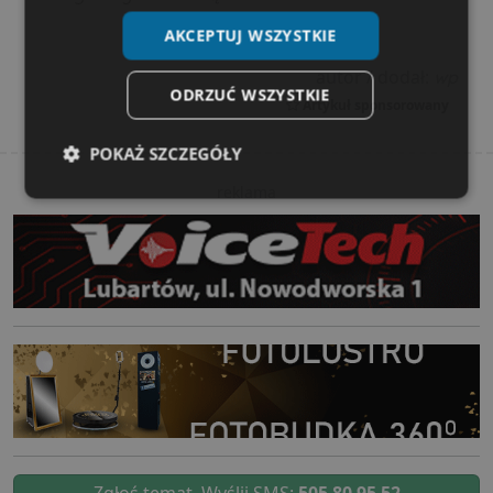
AKCEPTUJ WSZYSTKIE
autor / dodał:
wp
ODRZUĆ WSZYSTKIE
Artykuł sponsorowany
POKAŻ SZCZEGÓŁY
reklama
Niezbędne
Wydajność
Targetowanie
Funkcjonalność
Niesklasyfikowane
Niezbędne
Wydajność
Targetowanie
Funkcjonalność
Niesklasyfikowane
Zgłoś temat. Wyślij SMS:
505 80 95 52