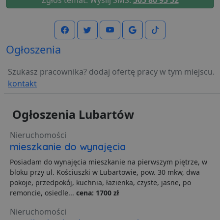
Niezbędne pliki cookie umożliwiają korzystanie z
podstawowych funkcji strony internetowej, takich jak
logowanie użytkownika i zarządzanie kontem. Bez
niezbędnych plików cookie nie można prawidłowo
korzystać ze strony internetowej.
Ogłoszenia
Dostawca
/
Okres
Nazwa
O
Domena
przechowywania
Szukasz pracownika? dodaj ofertę pracy w tym miejscu.
ban0
.lubartow24.pl
4 minuty 57
P
kontakt
sekund
d
p
d
s
Ogłoszenia Lubartów
CookieScriptConsent
1 miesiąc
T
CookieScript
j
lubartow24.pl
p
Nieruchomości
C
mieszkanie do wynajęcia
S
z
p
Posiadam do wynajęcia mieszkanie na pierwszym piętrze, w
d
bloku przy ul. Kościuszki w Lubartowie, pow. 30 mkw, dwa
z
u
pokoje, przedpokój, kuchnia, łazienka, czyste, jasne, po
p
remoncie, osiedle...
cena: 1700 zł
t
a
c
Nieruchomości
S