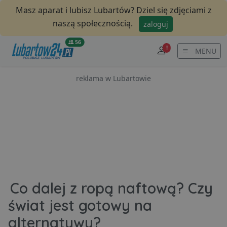
Masz aparat i lubisz Lubartów? Dziel się zdjęciami z
naszą społecznością.
zaloguj
56
!
MENU
reklama w Lubartowie
Co dalej z ropą naftową? Czy
świat jest gotowy na
alternatywy?