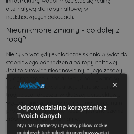
infrastrukturę, wodór może stać się realną
alternatywą dla ropy naftowej w
nadchodzących dekadach.
Nieuniknione zmiany - co dalej z
ropą?
Nie tylko względy ekologiczne skłaniają świat do
stopniowego odchodzenia od ropy naftowej.
Jest to surowiec nieodnawialny, a jego zasoby
są ograniczone. Chociaż wciąż odkrywane są
×
nowe złoża, ich eksploatacja staje się coraz
trudniejsza i droższa. W dłuższej perspektywie
wyczerpanie zasobów ropy stanie się realnym
Odpowiedzialne korzystanie z
problemem, dlatego konieczne jest znalezienie
Twoich danych
zrównoważonych alternatyw.
My i nasi partnerzy używamy plików cookie i
podobnych technologii do przechowywania i