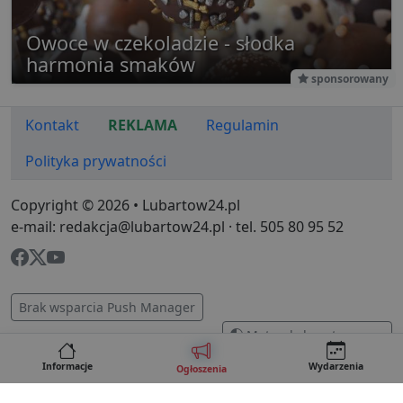
Owoce w czekoladzie - słodka
harmonia smaków
sponsorowany
Kontakt
REKLAMA
Regulamin
Polityka prywatności
Copyright © 2026 • Lubartow24.pl
e-mail: redakcja@lubartow24.pl · tel. 505 80 95 52
Brak wsparcia Push Manager
Motyw kolorystyczny
inne serwisy:
Leczna24.pl
Informacje
Wydarzenia
Ogłoszenia
Projekt i wykonanie:
CZARNECKI STUDIO