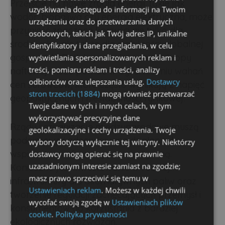
Przejście na nowe źródła energii, takie jak
uzyskiwania dostępu do informacji na Twoim
wodór, biopaliwa czy energia elektryczna, może
urządzeniu oraz do przetwarzania danych
przynieść znaczące korzyści nie tylko dla
osobowych, takich jak Twój adres IP, unikalne
środowiska, ale także dla stabilności globalnej
identyfikatory i dane przeglądania, w celu
gospodarki. Redukcja uzależnienia od ropy
wyświetlania spersonalizowanych reklam i
treści, pomiaru reklam i treści, analizy
naftowej może pomóc w ograniczeniu wahań
odbiorców oraz ulepszania usług.
Dostawcy
cen surowców, które często wynikają z napięć
stron trzecich (1884)
mogą również przetwarzać
geopolitycznych i niestabilności rynkowej.
Twoje dane w tych i innych celach, w tym
wykorzystywać precyzyjne dane
Rządy i organizacje międzynarodowe muszą
geolokalizacyjne i cechy urządzenia. Twoje
podejmować zdecydowane działania, by
wybory dotyczą wyłącznie tej witryny. Niektórzy
wspierać transformację energetyczną.
dostawcy mogą opierać się na prawnie
uzasadnionym interesie zamiast na zgodzie;
Konieczne jest inwestowanie w rozwój
masz prawo sprzeciwić się temu w
infrastruktury dla alternatywnych paliw oraz
Ustawieniach reklam
. Możesz w każdej chwili
tworzenie regulacji zachęcających przemysł i
wycofać swoją zgodę w
Ustawieniach plików
konsumentów do korzystania z bardziej
cookie
.
Polityka prywatności
ekologicznych rozwiązań.